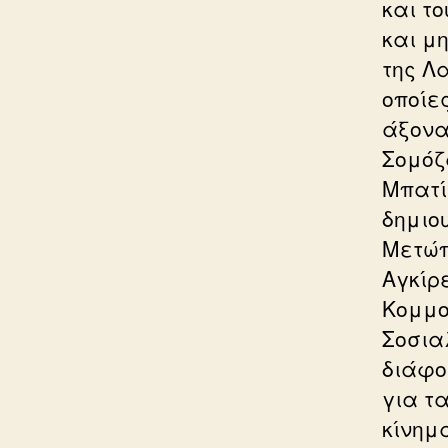
και τ
και μη
της Λ
οποίε
άξονα»
Σομόζ
Μπατί
δημιο
Μετώπ
Αγκίρ
Κομμο
Σοσια
διάφο
για τ
κίνημα