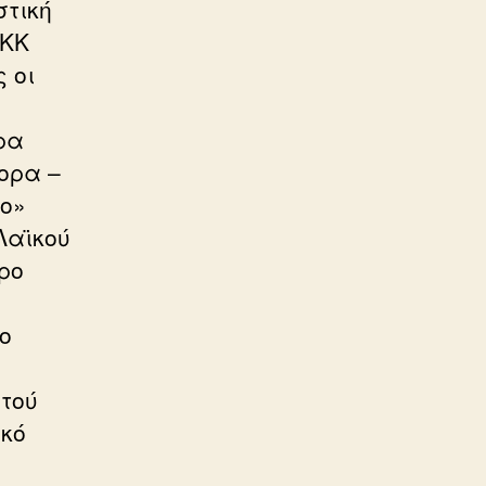
στική
 ΚΚ
 οι
ορα
ορα –
πο»
Λαϊκού
ρο
ο
τού
ϊκό