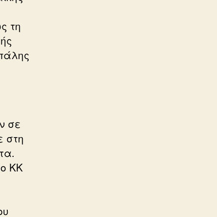
ς τη
λής
 πάλης
ν σε
ε στη
τα.
το ΚΚ
ου