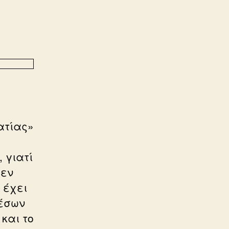
ατίας»
 γιατί
δεν
 έχει
μέσων
και το