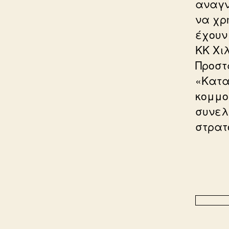
αναγν
να χρ
έχουν
ΚΚ Χι
Προστ
«Κατα
κομμο
συνελ
στρατ