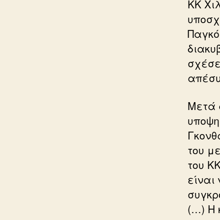
ΚΚ Χιλ
υποσχ
Παγκό
διακυ
σχέσε
απέσυ
Μετά 
υποψη
Γκονθ
του μ
του ΚΚ
είναι
συγκρ
(…) Η