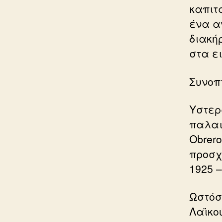
καπιτ
ένα α
διακή
στα ε
Συνοπ
Υστερ
παλαι
Obrero
προσχ
1925 –
Ωστόσ
Λαϊκο