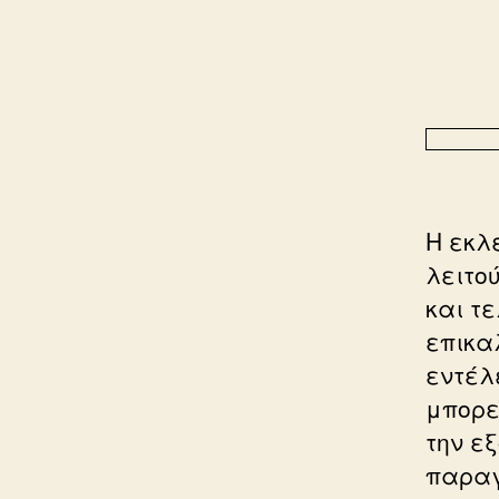
Η εκλ
λειτο
και τ
επικαλ
εντέλε
μπορε
την εξ
παραγ