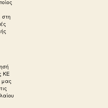
ποίος
 στη
κές
λής
νησή
ς ΚΕ
ς μας
τις
λαίου