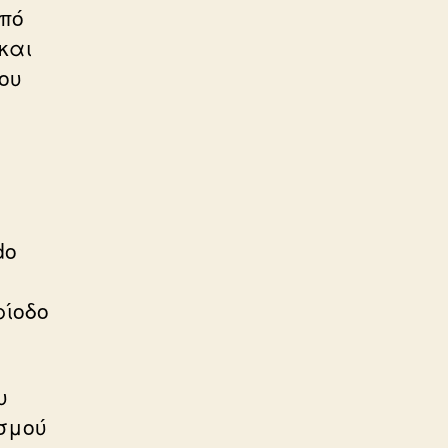
από
και
ου
do
ρίοδο
υ
ισμού