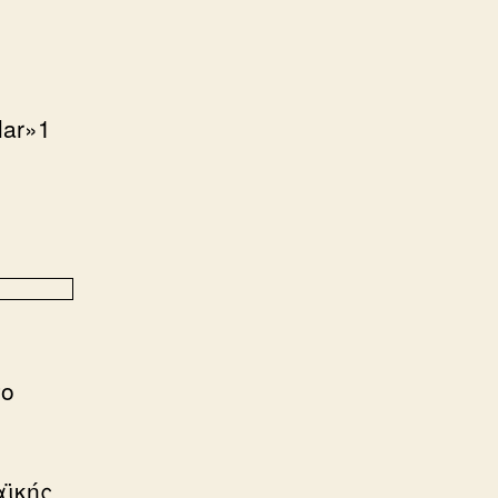
lar»1
το
αϊκής