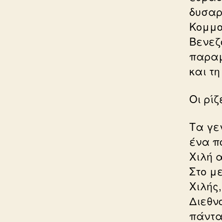
δυσαρ
Κομμο
Βενεζ
παραμ
και τη
Οι ρί
Τα γε
ένα π
Χιλή 
Στο μ
Χιλής
Διεθν
πάντα