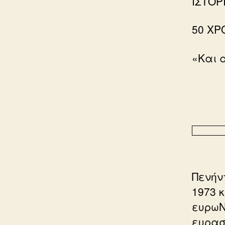
ΙΣΤΟΡ
50 ΧΡ
«Και α
Πενήν
1973 
ευρωΝ
ευρασ