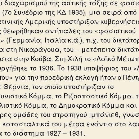
ου διαχωρισμού της αστικής τάξης σε φασι
 (7ο Συνέδριο της ΚΔ 1935), μια σειρά από
ατινικής Αμερικής υποστήριξαν κυβερνήσεις
ς θεωρήθηκαν αντίπαλες του «φασιστικού
 (Γερμανία, Ιταλία κ.ά.), π.χ. του δικτάτ
α στη Νικαράγουα, του – μετέπειτα δικτάτ
στα στην Κούβα. Στη Χιλή το «Λαϊκό Μέτω
υργήθηκε το 1936. Το 1938 υποψήφιος του «
ου» για την προεδρική εκλογή ήταν ο Πέντ
ε Θέρντα, τον οποίο υποστήριζαν το
υνιστικό Κόμμα, το Ριζοσπαστικό Κόμμα, τ
λιστικό Κόμμα, το Δημοκρατικό Κόμμα και
ρες ομάδες του στρατηγού Ιμπάνιεθ, γνωσ
α κατασταλτικά του μέτρα ενάντια στο λα
 το διάστημα 1927 – 1931.