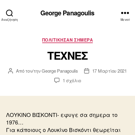
George Panagoulis
Αναζήτηση
Μενού
Κατηγορίες
ΠΟΛΙΤΙΚΗΣΑΝ ΣΗΜΕΡΑ
ΤΕΧΝΕΣ
Από τον/την
George Panagoulis
17 Μαρτίου 2021
Συντάκτης
Ημ.
άρθρου
δημοσίευσης
στο
1 σχόλιο
ΤΕΧΝΕΣ
ΛΟΥΚΙΝΟ ΒΙΣΚΟΝΤΙ- εφυγε σα σημερα το
1976…
Για κάποιους ο Λουκίνο Βισκόντι θεωρείται