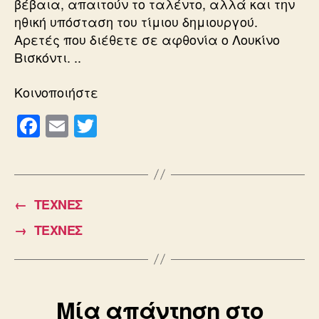
βέβαια, απαιτούν το ταλέντο, αλλά και την
ηθική υπόσταση του τίμιου δημιουργού.
Αρετές που διέθετε σε αφθονία ο Λουκίνο
Βισκόντι. ..
Κοινοποιήστε
F
E
T
a
m
wi
c
ail
tt
e
er
←
ΤΕΧΝΕΣ
b
→
ΤΕΧΝΕΣ
o
o
k
Μία απάντηση στο