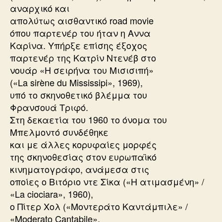
αναρχικό και
απολύτως αισθαντικό road movie
όπου παρτενέρ του ήταν η Αννα
Καρίνα. Υπήρξε επίσης έξοχος
παρτενέρ της Κατρίν Ντενέβ στο
νουάρ «Η σειρήνα του Μισισιπή»
(«La sirène du Mississipi», 1969),
υπό το σκηνοθετικό βλέμμα του
Φρανσουά Τριφό.
Στη δεκαετία του 1960 το όνομα του
Μπελμοντό συνδέθηκε
και με άλλες κορυφαίες μορφές
της σκηνοθεσίας στον ευρωπαϊκό
κινηματογράφο, ανάμεσα στις
οποίες ο Βιτόριο ντε Σίκα («Η ατιμασμένη» /
«La ciociara», 1960),
ο Πίτερ Χολ («Μοντεράτο Καντάμπιλε» /
«Moderato Cantabile»,