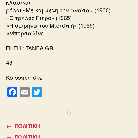
κλασικοί
ρόλοι «Με κομμενη την ανάσα» (1960)
«Ο τρελός Πιερό» (1965)
«Η σειρήνα του Μισισιπή» (1969)
«Μπορσαλίνο
ΠΗΓΉ : TANEA.GR
48
Κοινοποιήστε
F
E
T
a
m
wi
c
ail
tt
e
er
←
ΠΟΛΙΤΙΚΗ
b
→
ΠΟΛΙΤΙΚΗ