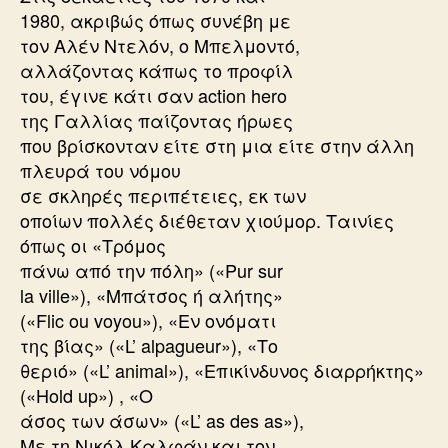
1980, ακριβώς όπως συνέβη με
τον Αλέν Ντελόν, ο Μπελμοντό,
αλλάζοντας κάπως το προφίλ
του, έγινε κάτι σαν action hero
της Γαλλίας παίζοντας ήρωες
που βρίσκονταν είτε στη μια είτε στην άλλη
πλευρά του νόμου
σε σκληρές περιπέτειες, εκ των
οποίων πολλές διέθεταν χιούμορ. Ταινίες
όπως οι «Τρόμος
πάνω από την πόλη» («Pur sur
la ville»), «Μπάτσος ή αλήτης»
(«Flic ou voyou»), «Εν ονόματι
της βίας» («L’ alpagueur»), «Το
θεριό» («L’ animal»), «Επικίνδυνος διαρρήκτης»
(«Hold up») , «Ο
άσος των άσων» («L’ as des as»),
Με τη Νικόλ Καλφάν και τον