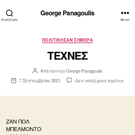
George Panagoulis
Αναζήτηση
Μενού
Κατηγορίες
ΠΟΛΙΤΙΚΗΣΑΝ ΣΗΜΕΡΑ
ΤΕΧΝΕΣ
Από τον/την
George Panagoulis
Συντάκτης
άρθρου
στο
7 Σεπτεμβρίου 2021
Δεν υπάρχουν σχόλια
Ημ.
ΤΕΧ
δημοσίευσης
ΖΑΝ ΠΟΛ
ΜΠΕΛΜΟΝΤΟ