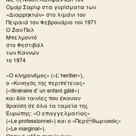
Ομάρ Σαρίφ στα γυρίσματα των
«Διαρρηκτών» στο λιμάνι του
Πειραιά τον Φεβρουάριο του 1971
Ο Ζαν Πολ
Μπελμοντό
στο Φεστιβάλ
των Καννών
το 1974
«Ο κληρονόμος» («L’ heritier»),
ο «Κυνηγός της περιπέτειας»
(«Itinéraire d’ un enfant gâté»)
και δύο ταινίες που έκαναν
θραύση σε όλα τα ταμεία της
Ευρώπης: «Ο επαγγελματίας»
(«Le professionnel») και ο «Περιθωριακός»
(«Le marginal»).
Οταν η μόδα αυτών των