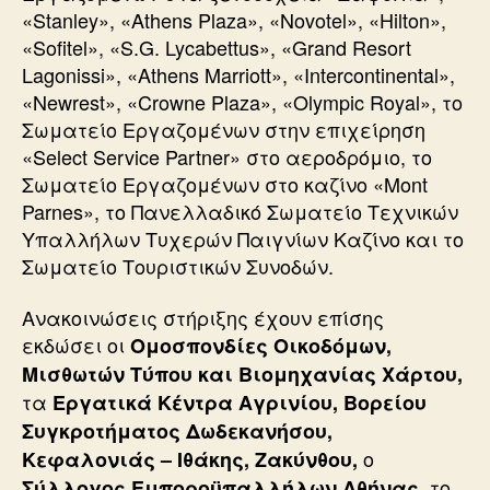
«Stanley», «Athens Plaza», «Novotel», «Ηilton»,
«Sofitel», «S.G. Lycabettus», «Grand Resort
Lagonissi», «Athens Marriott», «Intercontinental»,
«Newrest», «Crowne Plaza», «Olympic Royal», το
Σωματείο Εργαζομένων στην επιχείρηση
«Select Service Partner» στο αεροδρόμιο, το
Σωματείο Εργαζομένων στο καζίνο «Mont
Parnes», το Πανελλαδικό Σωματείο Τεχνικών
Υπαλλήλων Τυχερών Παιγνίων Καζίνο και το
Σωματείο Τουριστικών Συνοδών.
Ανακοινώσεις στήριξης έχουν επίσης
εκδώσει οι
Ομοσπονδίες Οικοδόμων,
Μισθωτών Τύπου και Βιομηχανίας Χάρτου,
τα
Εργατικά Κέντρα Αγρινίου, Βορείου
Συγκροτήματος Δωδεκανήσου,
ο
Κεφαλονιάς – Ιθάκης, Ζακύνθου,
το
Σύλλογος Εμποροϋπαλλήλων Αθήνας,