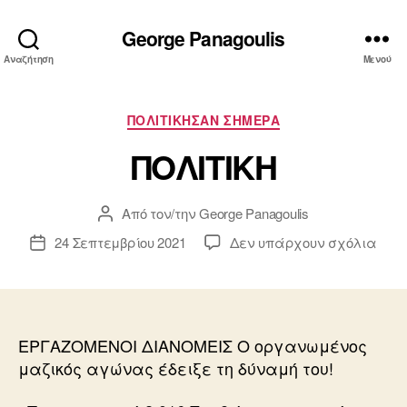
George Panagoulis
Αναζήτηση
Μενού
Κατηγορίες
ΠΟΛΙΤΙΚΗΣΑΝ ΣΗΜΕΡΑ
ΠΟΛΙΤΙΚΗ
Από τον/την
George Panagoulis
Συντάκτης
άρθρου
στο
24 Σεπτεμβρίου 2021
Δεν υπάρχουν σχόλια
Ημ.
ΠΟΛΙ
δημοσίευσης
ΕΡΓΑΖΟΜΕΝΟΙ ΔΙΑΝΟΜΕΙΣ Ο οργανωμένος
μαζικός αγώνας έδειξε τη δύναμή του!