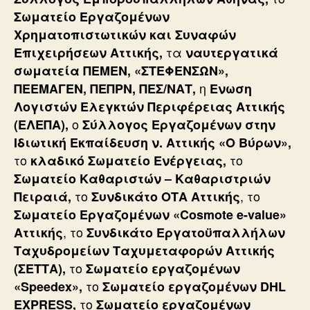
Σωματείο Εργαζομένων
Χρηματοπιστωτικών και Συναφών
τα
Επιχειρήσεων Αττικής,
ναυτεργατικά
σωματεία ΠΕΜΕΝ, «ΣΤΕΦΕΝΣΩΝ»,
η
ΠΕΕΜΑΓΕΝ, ΠΕΠΡΝ, ΠΕΣ/ΝΑΤ,
Ενωση
Λογιστών Ελεγκτών Περιφέρειας Αττικής
ο
(ΕΛΕΠΑ),
Σύλλογος Εργαζομένων στην
Ιδιωτική Εκπαίδευση ν. Αττικής «Ο Βύρων»,
το
το
κλαδικό Σωματείο Ενέργειας,
Σωματείο Καθαριστών – Καθαριστριών
το
, το
Πειραιά,
Συνδικάτο ΟΤΑ Αττικής
Σωματείο Εργαζομένων «Cosmote e-value»
, το
Αττικής
Συνδικάτο Εργατοϋπαλλήλων
Ταχυδρομείων Ταχυμεταφορών Αττικής
το
(ΣΕΤΤΑ),
Σωματείο εργαζομένων
το
«Speedex»,
Σωματείο εργαζομένων DHL
το
EXPRESS,
Σωματείο εργαζομένων