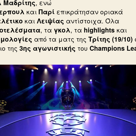
 Μαδρίτης
, ενώ
ερπουλ
και
Παρί
επικράτησαν οριακά
τλέτικο
και
Λειψίας
αντίστοιχα. Όλα
οτελέσματα
, τα
γκολ
, τα
highlights
και
μολογίες
από τα ματς της
Τρίτης (19/10)
ιο της
3ης αγωνιστικής
του
Champions Le