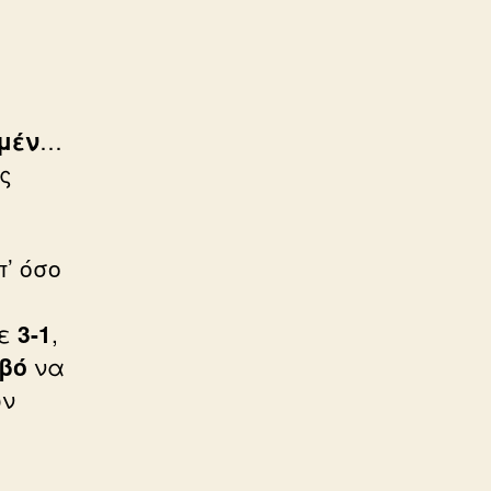
μέν
…
ς
’ όσο
ε
3-1
,
βό
να
ων