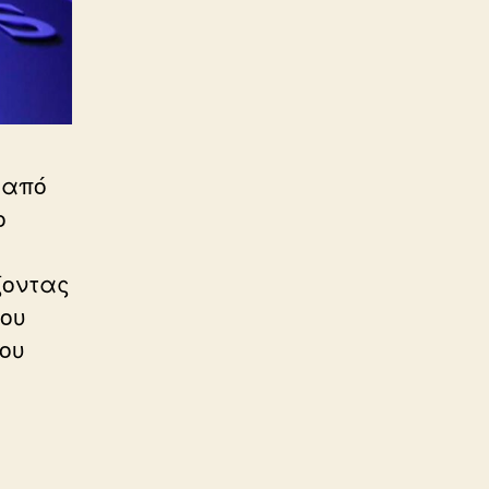
 από
ο
ζοντας
που
του