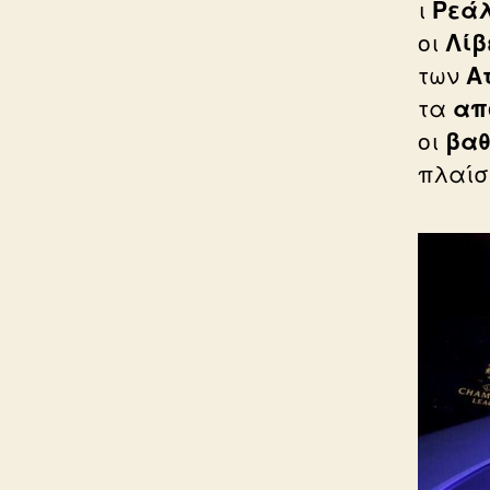
ι
Ρεάλ
οι
Λίβ
των
Α
τα
απ
οι
βαθ
πλαίσ