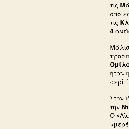
τις
Μά
οποίε
τις
Κ
4
αντί
Μάλισ
προσπ
Ομίλ
ήταν 
σερί 
Στον ί
την
Ντ
Ο «Αί
«μερέ