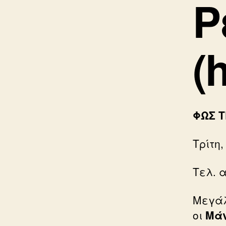
Ρ
(
ΦΩΣ 
Τρίτη,
Τελ. 
Μεγάλ
οι
Μάν