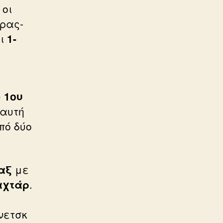
, οι
δρας-
ι
1-
υ
1ου
 αυτή
πό δύο
αξ
με
αχτάρ
.
νετσκ