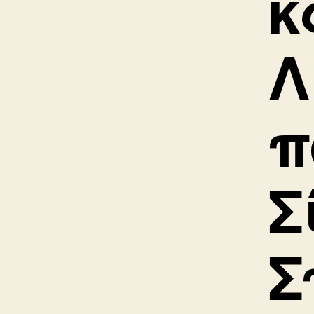
κ
Λ
π
Σ
Σ