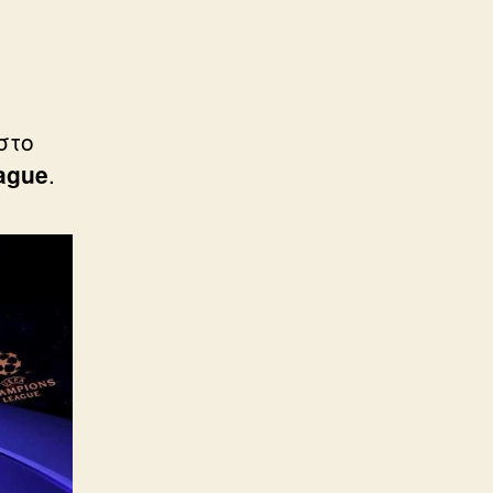
στο
ague
.