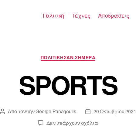
Πολιτική
Τέχνες
Αποδράσεις
Κατηγορίες
ΠΟΛΙΤΙΚΗΣΑΝ ΣΗΜΕΡΑ
SPORTS
Από τον/την
George Panagoulis
20 Οκτωβρίου 202
Συντάκτης
Ημ.
άρθρου
δημοσίευσης
στο
Δεν υπάρχουν σχόλια
SPORTS