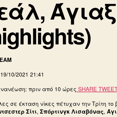
εάλ, Άγιαξ
highlights)
TEAM
 19/10/2021 21:41
ανανέωση: πριν από 10 ώρες
SHARE
TWEE
ες σε έκταση νίκες πέτυχαν την Τρίτη το
τσεστερ
Σίτι
,
Σπόρτινγκ
Λισαβόνας
,
Άγ