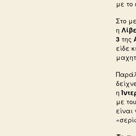
με το
Στο μ
η
Λίβ
3
της
είδε 
μαχητ
Παράλ
δείχνε
η
Ίντε
με το
είναι
«σερί