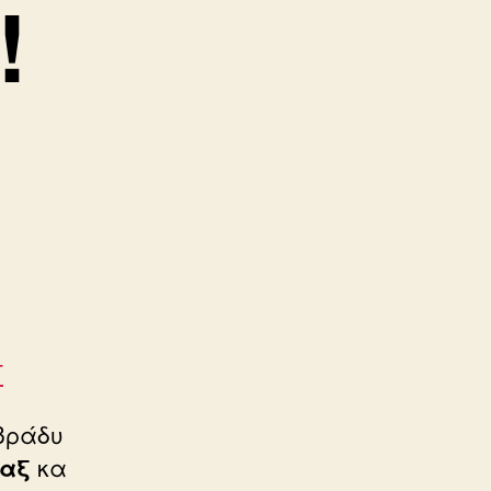
!
T
 βράδυ
ιαξ
κα