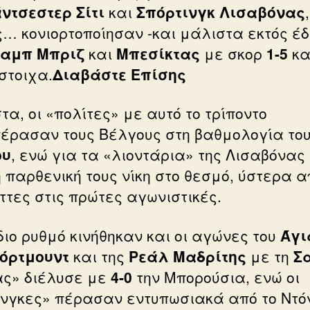
ντσεστερ
Σίτι
και
Σπόρτινγκ
Λισαβόνας
ς… κονιορτοποίησαν -και μάλιστα εκτός έ
λαμπ
Μπριζ
και
Μπεσίκτας
με σκορ
1-5
κα
στοιχα.
Διαβάστε Επίσης
τα, οι «πολίτες» με αυτό το τρίποντο
έρασαν τους Βέλγους στη βαθμολογία το
ου
, ενώ για τα «λιοντάρια» της Λισαβόνας
η παρθενική τους νίκη στο θεσμό, ύστερα α
ήττες στις πρώτες αγωνιστικές.
διο ρυθμό κινήθηκαν και οι αγώνες του
Άγι
όρτμουντ
και της
Ρεάλ
Μαδρίτης
με τη
Σ
ας» διέλυσε με
4-0
την Μπορούσια, ενώ οι
νγκες» πέρασαν εντυπωσιακά από το Ντό