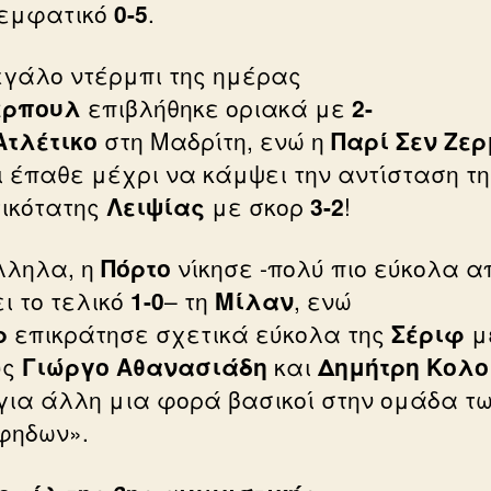
 εμφατικό
0-5
.
εγάλο ντέρμπι της ημέρας
ερπουλ
επιβλήθηκε οριακά με
2-
Ατλέτικο
στη Μαδρίτη, ενώ η
Παρί Σεν Ζερ
κι έπαθε μέχρι να κάμψει την αντίσταση τη
ικότατης
Λειψίας
με σκορ
3-2
!
ληλα, η
Πόρτο
νίκησε -πολύ πιο εύκολα απ
ι το τελικό
1-0
– τη
Μίλαν
, ενώ
ρ
επικράτησε σχετικά εύκολα της
Σέριφ
μ
υς
Γιώργο
Αθανασιάδη
και
Δημήτρη
Κολο
 για άλλη μια φορά βασικοί στην ομάδα τ
φηδων».