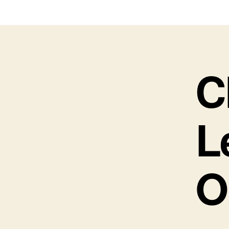
C
L
Ο