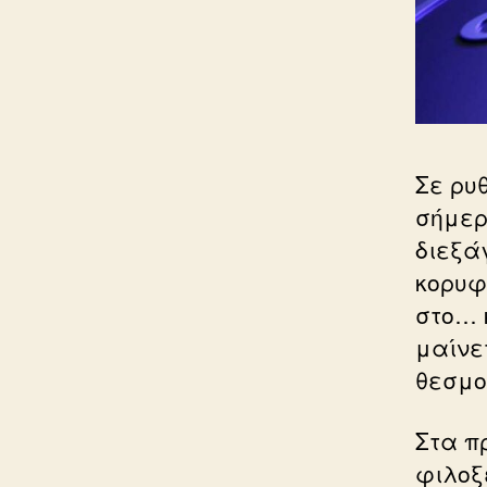
Σε ρυ
σήμερ
διεξά
κορυφ
στο… 
μαίνε
θεσμο
Στα π
φιλοξ