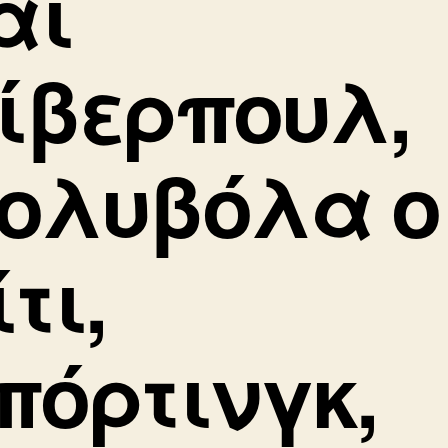
αι
ίβερπουλ,
ολυβόλα ο
ίτι,
πόρτινγκ,