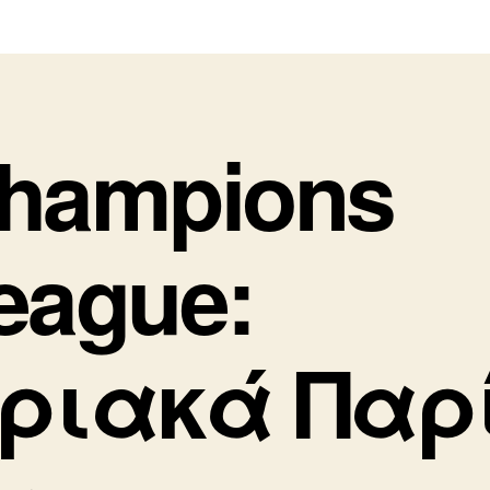
hampions
eague:
ριακά Παρ