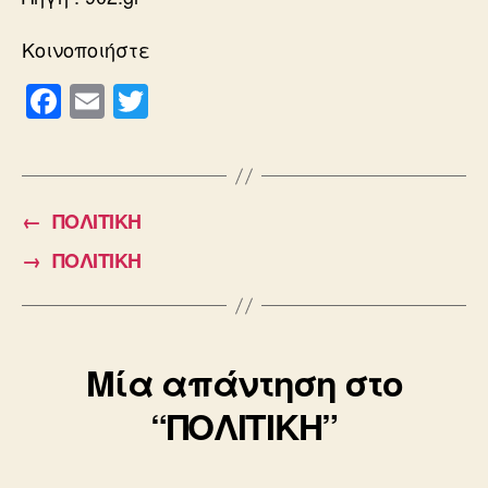
Κοινοποιήστε
F
E
T
a
m
wi
c
ail
tt
e
er
←
ΠΟΛΙΤΙΚΗ
b
→
ΠΟΛΙΤΙΚΗ
o
o
k
Μία απάντηση στο
“ΠΟΛΙΤΙΚΗ”