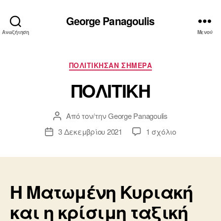
George Panagoulis
Αναζήτηση
Μενού
Κατηγορίες
ΠΟΛΙΤΙΚΗΣΑΝ ΣΗΜΕΡΑ
ΠΟΛΙΤΙΚΗ
Από τον/την
George Panagoulis
Συντάκτης
άρθρου
στο
3 Δεκεμβρίου 2021
1 σχόλιο
Ημ.
ΠΟΛΙΤΙΚΗ
δημοσίευσης
Η Ματωμένη Κυριακή
και η κρίσιμη ταξική