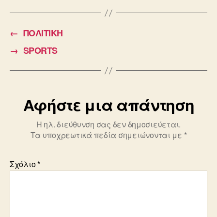
c
ail
tt
e
er
←
ΠΟΛΙΤΙΚΗ
b
→
SPORTS
o
o
k
Αφήστε μια απάντηση
Η ηλ. διεύθυνση σας δεν δημοσιεύεται.
Τα υποχρεωτικά πεδία σημειώνονται με
*
Σχόλιο
*