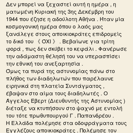
Δεν μπορεί να ξεχαστεί αυτή η ημέρα , η
ματωμένη Κυριακή της 3ης Δεκέμβρη του
1944 που έζησε η αδούλοτη Αθήνα . Ήταν μία
κοσμογονική ημέρα όπου ο λαός μας
ξανάλεγε στους αποικιοκράτες επιδρομείς
το δικό του 《 ΌΧΙ 》 . Βεβαίωνε για τρίτη
φορά , πως δεν σκύβει το κεφάλι . Φανέρωσε
την αδάμαστη θέλησή του να υπερασπίσει
την εθνική του ανεξαρτησία .
Όμως τα πυρά της αστυνομίας πάνω στο
πλήθος των διαδηλωτών που παρέλαυνε
ειρηνικά στη πλατεία Συντάγματος ,
έβαψαν στο αίμα τους διαδηλωτές . Ο
Άγγελος Έβερτ (Διευθυντής της Αστυνομίας )
διέταξε να κτυπήσουν στο ψαχνό με εντολή
του τότε πρωθυπουργού Γ . Παπανδρέου .
Η Ελλάδα πολέμησε στα οδοφράγματα τους
Εγγλέζους αποικιοκράτες . Πολέμησε τον