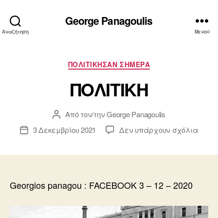
George Panagoulis
Αναζήτηση
Μενού
Κατηγορίες
ΠΟΛΙΤΙΚΗΣΑΝ ΣΗΜΕΡΑ
ΠΟΛΙΤΙΚΗ
Από τον/την
George Panagoulis
Συντάκτης
άρθρου
στο
3 Δεκεμβρίου 2021
Δεν υπάρχουν σχόλια
Ημ.
ΠΟΛΙ
δημοσίευσης
Georgios panagou : FACEBOOK 3 – 12 – 2020