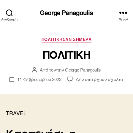
George Panagoulis
Αναζήτηση
Μενού
Κατηγορίες
ΠΟΛΙΤΙΚΗΣΑΝ ΣΗΜΕΡΑ
ΠΟΛΙΤΙΚΗ
Από τον/την
George Panagoulis
Συντάκτης
άρθρου
στο
11 Φεβρουαρίου 2022
Δεν υπάρχουν σχόλια
Ημ.
ΠΟΛ
δημοσίευσης
TRAVEL
Καρπενήσι, η