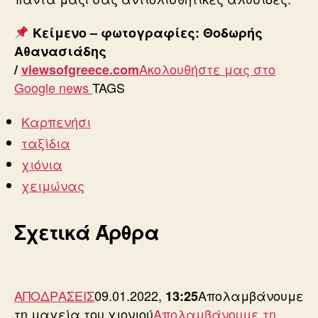
Κείμενο – φωτογραφίες: Θοδωρής
Αθανασιάδης
Ακολουθήστε μας στο
/
viewsofgreece.com
Google news
TAGS
Καρπενήσι
ταξίδια
χιόνια
χειμώνας
Σχετικά Άρθρα
ΑΠΟΔΡΑΣΕΙΣ
09.01.2022,
Απολαμβάνουμε
13:25
τη μαγεία του χιονιού
Απολαμβάνουμε τη