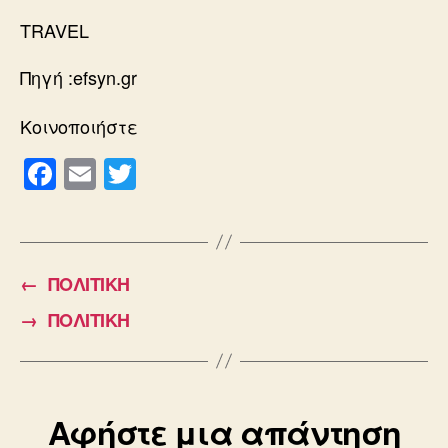
TRAVEL
Πηγή :efsyn.gr
Κοινοποιήστε
F
E
T
a
m
wi
c
ail
tt
e
er
←
ΠΟΛΙΤΙΚΗ
b
→
ΠΟΛΙΤΙΚΗ
o
o
k
Αφήστε μια απάντηση