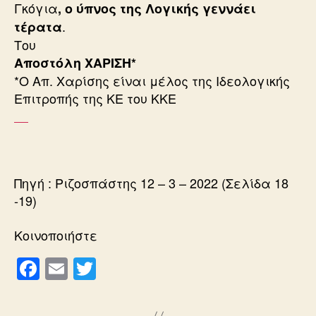
Γκόγια
, ο ύπνος της Λογικής γεννάει
.
τέρατα
Του
Αποστόλη ΧΑΡΙΣΗ*
*Ο Απ. Χαρίσης είναι μέλος της Ιδεολογικής
Επιτροπής της ΚΕ του ΚΚΕ
Πηγή : Ριζοσπάστης 12 – 3 – 2022 (Σελίδα 18
-19)
Κοινοποιήστε
F
E
T
a
m
wi
c
ail
tt