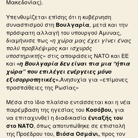
Μακεδονίας).
Υπενθυμίζεται επίσης ότι η κυβέρνηση
συνασπισμού στη
, μετά και την
Βουλγαρία
πρόσφατη αλλαγή του υπουργού Αμυνας,
διαμήνυσε πως «
η χώρα μας έχει γίνει ένας
πολύ προβλέψιμος και ισχυρός
» στις αποφάσεις ΝΑΤΟ και ΕΕ
υποστηρικτής
και
«
η Βουλγαρία δεν είναι πια μια “ήπια
χώρα” που επιλέγει ενέργειες μόνο
Ανησυχία για «επίμονες
εξισορροπητικές
».
προσπάθειες της Ρωσίας»
Μέσα στο ίδιο πλαίσιο εντάσσεται και η νέα
παρέμβαση της ηγεσίας του
για
Κοσόβου,
να επιταχυνθεί η διαδικασία
ένταξής του
, όπως αποτυπώθηκε σε επιστολή
στο ΝΑΤΟ
της Προέδρου του,
προς τον
Βιόσα Οσμάνι,