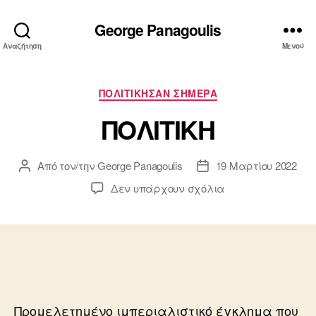
George Panagoulis
Αναζήτηση
Μενού
Κατηγορίες
ΠΟΛΙΤΙΚΗΣΑΝ ΣΗΜΕΡΑ
ΠΟΛΙΤΙΚΗ
Από τον/την
George Panagoulis
19 Μαρτίου 2022
Συντάκτης
Ημ.
άρθρου
δημοσίευσης
στο
Δεν υπάρχουν σχόλια
ΠΟΛΙΤΙΚΗ
Προμελετημένο ιμπεριαλιστικό έγκλημα που