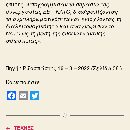
επίσης «
υπογράμμισαν τη σημασία της
συνεργασίας ΕΕ – ΝΑΤΟ, διασφαλίζοντας
τη συμπληρωματικότητα και ενισχύοντας τη
διαλειτουργικότητα και αναγνώρισαν το
ΝΑΤΟ ως τη βάση της ευρωατλαντικής
ασφάλειας».
Πηγή : Ριζοσπάστης 19 – 3 – 2022 (Σελίδα 38 )
Κοινοποιήστε
F
E
T
a
m
wi
c
ail
tt
e
er
←
ΤΕΧΝΕΣ