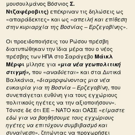
μουσουλμάνος Βόσνιος
Σ.
επέκριναν τις δηλώσεις ως
Ντζαφέροβιτς)
«απαράδεκτες» και ως
«απειλή και επίθεση
».
στην κυριαρχία της Βοσνίας – Ερζεγοβίνης
Οι προειδοποιήσεις του Ρώσου πρέσβη
διατυπώθηκαν την ίδια μέρα που ο νέος
πρέσβης των ΗΠΑ στο Σαράγεβο
Μάικλ
μίλησε για
Μέρφι
«μια νέα γεωπολιτική
που «
» και στα Δυτικά
στιγμή»,
αναδύεται
Βαλκάνια, «
διαμορφώνοντας μια νέα
, που
ευκαιρία για τη Βοσνία – Ερζεγοβίνη
συνεπάγεται ευθύνη για τους εγχώριους
πολιτικούς ηγέτες να την αξιοποιήσουν».
Τόνισε δε ότι ΕΕ – ΝΑΤΟ και ΟΑΣΕ «
είμαστε
εδώ για να βοηθήσουμε τους εγχώριους
ηγέτες να επιτύχουν συμβιβασμό και
», ζητώντας να προχωρήσει
συναίνεση