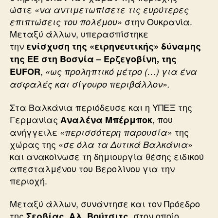
ώστε
«να αντιμετωπίσετε τις ευρύτερες
στην Ουκρανία.
επιπτώσεις του πολέμου»
Μεταξύ άλλων, υπερασπίστηκε
την
ενίσχυση της «ειρηνευτικής» δύναμης
της ΕΕ στη Βοσνία – Ερζεγοβίνη, της
,
EUFOR
«ως προληπτικό μέτρο (…) για ένα
ασφαλές και σίγουρο περιβάλλον».
Στα Βαλκάνια περιόδευσε και η ΥΠΕΞ της
Γερμανίας
, που
Αναλένα Μπέρμποκ
ανήγγειλε «
» της
περισσότερη παρουσία
χώρας της «
»
σε όλα τα Δυτικά Βαλκάνια
και ανακοίνωσε τη δημιουργία θέσης ειδικού
απεσταλμένου του Βερολίνου για την
περιοχή.
Μεταξύ άλλων, συνάντησε και τον Πρόεδρο
της
στον οποίο
Σερβίας, Αλ. Βούτσιτς,