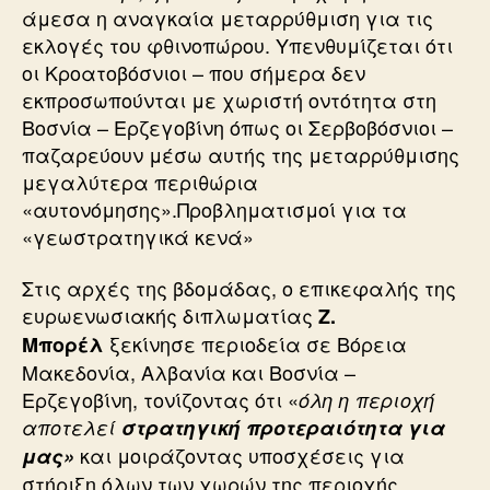
άμεσα η αναγκαία μεταρρύθμιση για τις
εκλογές του φθινοπώρου. Υπενθυμίζεται ότι
οι Κροατοβόσνιοι – που σήμερα δεν
εκπροσωπούνται με χωριστή οντότητα στη
Βοσνία – Ερζεγοβίνη όπως οι Σερβοβόσνιοι –
παζαρεύουν μέσω αυτής της μεταρρύθμισης
μεγαλύτερα περιθώρια
«αυτονόμησης».Προβληματισμοί για τα
«γεωστρατηγικά κενά»
Στις αρχές της βδομάδας, ο επικεφαλής της
ευρωενωσιακής διπλωματίας
Ζ.
ξεκίνησε περιοδεία σε Βόρεια
Μπορέλ
Μακεδονία, Αλβανία και Βοσνία –
Ερζεγοβίνη, τονίζοντας ότι «
όλη η περιοχή
αποτελεί
στρατηγική προτεραιότητα για
και μοιράζοντας υποσχέσεις για
μας»
στήριξη όλων των χωρών της περιοχής