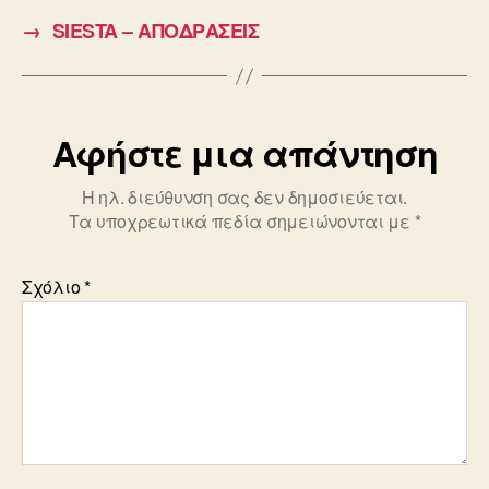
b
→
SΙESTA – ΑΠΟΔΡΑΣΕΙΣ
o
o
k
Αφήστε μια απάντηση
Η ηλ. διεύθυνση σας δεν δημοσιεύεται.
Τα υποχρεωτικά πεδία σημειώνονται με
*
Σχόλιο
*