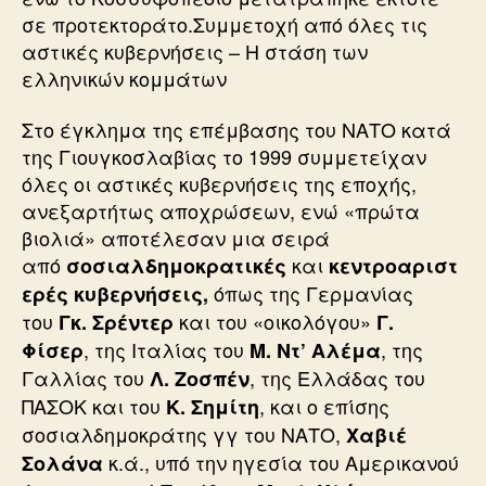
σε προτεκτοράτο.Συμμετοχή από όλες τις
αστικές κυβερνήσεις – Η στάση των
ελληνικών κομμάτων
Στο έγκλημα της επέμβασης του ΝΑΤΟ κατά
της Γιουγκοσλαβίας το 1999 συμμετείχαν
όλες οι αστικές κυβερνήσεις της εποχής,
ανεξαρτήτως αποχρώσεων, ενώ «πρώτα
βιολιά» αποτέλεσαν μια σειρά
από
και
σοσιαλδημοκρατικές
κεντροαριστ
όπως της Γερμανίας
ερές κυβερνήσεις,
του
και του «οικολόγου»
Γκ. Σρέντερ
Γ.
, της Ιταλίας του
, της
Φίσερ
Μ. Ντ’ Αλέμα
Γαλλίας του
, της Ελλάδας του
Λ. Ζοσπέν
ΠΑΣΟΚ και του
, και ο επίσης
Κ. Σημίτη
σοσιαλδημοκράτης γγ του ΝΑΤΟ,
Χαβιέ
κ.ά., υπό την ηγεσία του Αμερικανού
Σολάνα