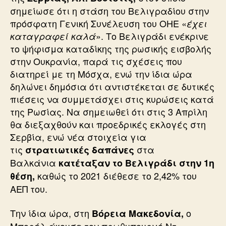
σημείωσε ότι η στάση του Βελιγραδίου στην
πρόσφατη Γενική Συνέλευση του ΟΗΕ «
έχει
». Το Βελιγράδι ενέκρινε
καταγραφεί καλά
το ψήφισμα καταδίκης της ρωσικής εισβολής
στην Ουκρανία, παρά τις σχέσεις που
διατηρεί με τη Μόσχα, ενώ την ίδια ώρα
δηλώνει δημόσια ότι αντιστέκεται σε δυτικές
πιέσεις να συμμετάσχει στις κυρώσεις κατά
της Ρωσίας. Να σημειωθεί ότι στις 3 Απρίλη
θα διεξαχθούν και προεδρικές εκλογές στη
Σερβία, ενώ νέα στοιχεία για
τις
στα
στρατιωτικές δαπάνες
Βαλκάνια
κατέταξαν το Βελιγράδι στην 1η
καθώς το 2021 διέθεσε το 2,42% του
θέση,
ΑΕΠ του.
Την ίδια ώρα, στη
ο
Βόρεια Μακεδονία,
Μπορέλ άκουσε τον πρωθυπουργό Ντ.