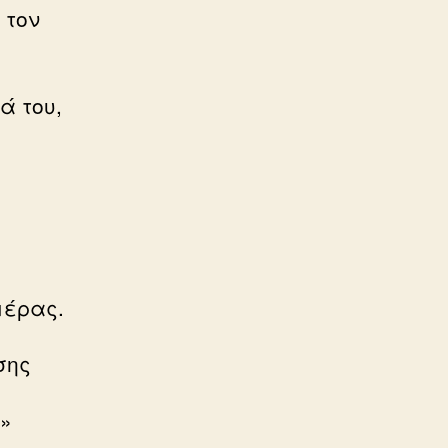
 τον
ά του,
μέρας.
σης
ς»