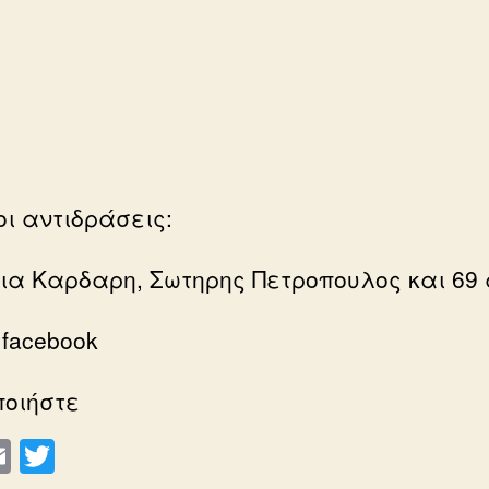
οι αντιδράσεις:
ια Καρδαρη, Σωτηρης Πετροπουλος και 69
 facebook
ποιήστε
E
T