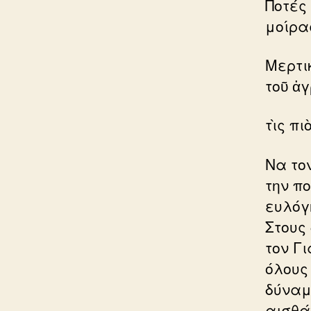
Ποτές
μοίρα
Μερτι
τοῦ ἀ
τὶς π
Να το
την πο
ευλόγ
Στους
τον Γ
όλους 
δύναμ
αισθά