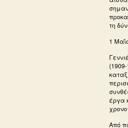
σημαν
προκαλ
τη δύ
1 Μαΐ
Γεννι
(1909
καταξ
περισ
συνθέ
έργα 
χρονο
Από π