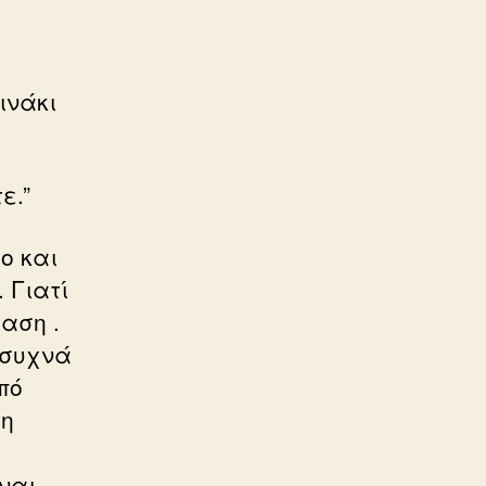
ινάκι
ε.”
ο και
. Γιατί
αση .
 συχνά
πό
τη
ναι