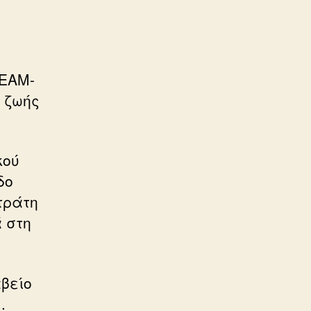
 ΕΑΜ-
ς ζωής
κού
δο
Στράτη
ά στη
αβείο
.