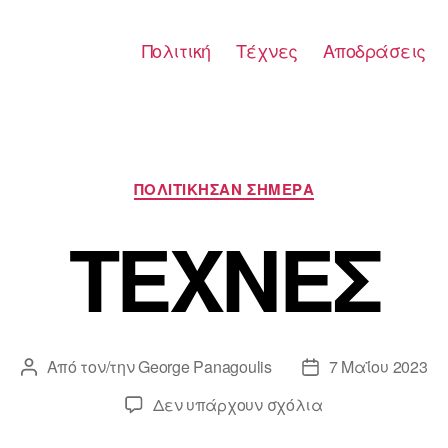
Πολιτική
Τέχνες
Αποδράσεις
Κατηγορίες
ΠΟΛΙΤΙΚΗΣΑΝ ΣΗΜΕΡΑ
ΤΕΧΝΕΣ
Από τον/την
George Panagoulis
7 Μαΐου 2023
Συντάκτης
Ημ.
άρθρου
δημοσίευσης
στο
Δεν υπάρχουν σχόλια
ΤΕΧΝΕΣ