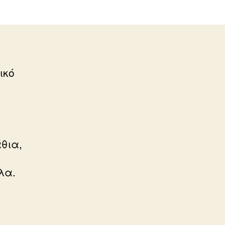
ικό
θια,
λα.