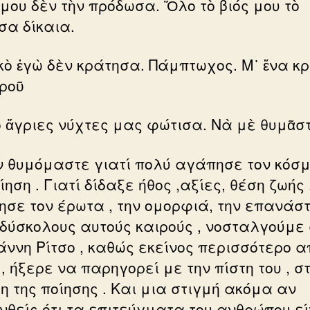
 μου δὲν τὴν πρόδωσα. Ὅλο τὸ βιός μου τὸ
σα δίκαια.
κὸ ἐγὼ δὲν κράτησα. Πάμπτωχος. Μ᾿ ἕνα κρ
γροῦ
ιὸ ἄγριες νύχτες μας φώτισα. Νὰ μὲ θυμᾶστ
ν θυμόμαστε γιατί πολύ αγάπησε τον κόσμ
ίηση . Γιατί δίδαξε ήθος ,αξίες, θέση ζωής 
ησε τον έρωτα , την ομορφιά, την επανάστ
 δύσκολους αυτούς καιρούς , νοσταλγούμε
ιάννη Ρίτσο , καθώς εκείνος περισσότερο α
, ήξερε να παρηγορεί με την πίστη του , σ
η της ποίησης . Και μια στιγμή ακόμα αν
νθείς ότι τα επιτεύγματα του ανθρώπου εί