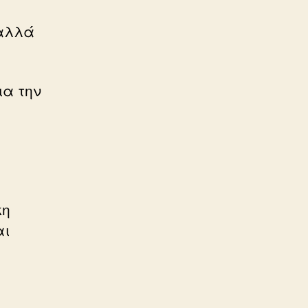
 αλλά
ια την
κη
αι