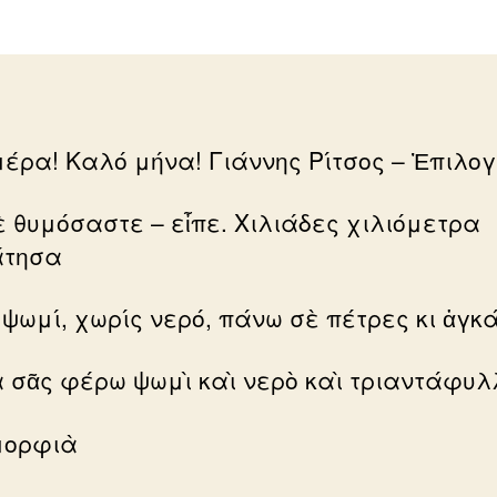
έρα! Καλό μήνα! Γιάννης Ρίτσος – Ἐπιλογ
ὲ θυμόσαστε – εἶπε. Χιλιάδες χιλιόμετρα
άτησα
 ψωμί, χωρίς νερό, πάνω σὲ πέτρες κι ἀγκά
ὰ σᾶς φέρω ψωμὶ καὶ νερὸ καὶ τριαντάφυλ
μορφιὰ