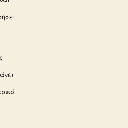
ρήσει
ς
βάνει
τρικά