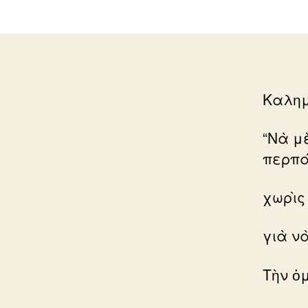
Καλημ
“Νὰ μ
περπ
χωρὶς
γιὰ ν
Τὴν
ὀ