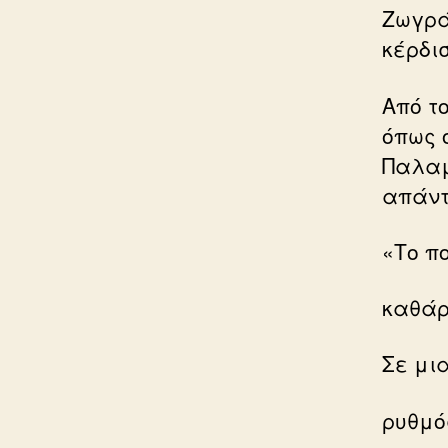
Ζωγρά
κέρδισ
Από τ
όπως 
Παλαμ
απάντ
«Το πο
καθάρ
Σε μι
ρυθμό