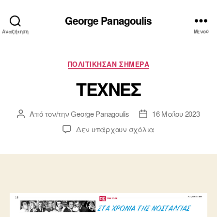
George Panagoulis
Αναζήτηση
Μενού
Κατηγορίες
ΠΟΛΙΤΙΚΗΣΑΝ ΣΗΜΕΡΑ
TEXNEΣ
Από τον/την
George Panagoulis
16 Μαΐου 2023
Συντάκτης
Ημ.
άρθρου
δημοσίευσης
στο
Δεν υπάρχουν σχόλια
TEXNEΣ