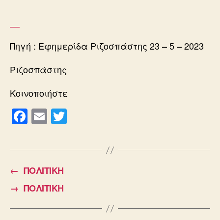
Πηγή : Εφημερίδα Ριζοσπάστης 23 – 5 – 2023
Ριζοσπάστης
Κοινοποιήστε
F
E
T
a
m
wi
c
ail
tt
e
er
←
ΠΟΛΙΤΙΚΗ
b
→
ΠΟΛΙΤΙΚΗ
o
o