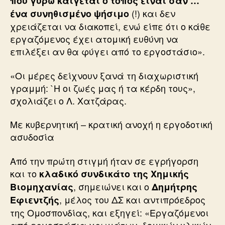
που γύρω καίγεται ο τόπος είναι σαν …
(!) και δεν
ένα συνηθισμένο ψήσιμο
χρειάζεται να διακοπεί, ενώ είπε ότι ο κάθε
εργαζόμενος έχει ατομική ευθύνη να
επιλέξει αν θα φύγει από το εργοστάσιο».
«Οι μέρες δείχνουν ξανά τη διαχωριστική
γραμμή: `Η οι ζωές μας ή τα κέρδη τους»,
σχολιάζει ο Λ. Χατζάρας.
Με κυβερνητική – κρατική ανοχή η εργοδοτική
ασυδοσία
Από την πρώτη στιγμή ήταν σε εγρήγορση
και το
κλαδικό συνδικάτο της Χημικής
, σημειώνει και ο
Βιομηχανίας
Δημήτρης
, μέλος του ΔΣ και αντιπρόεδρος
Εφιεντζής
της Ομοσπονδίας, και εξηγεί: «Εργαζόμενοι
από εργοστάσια χρωμάτων, δομικών υλικών,