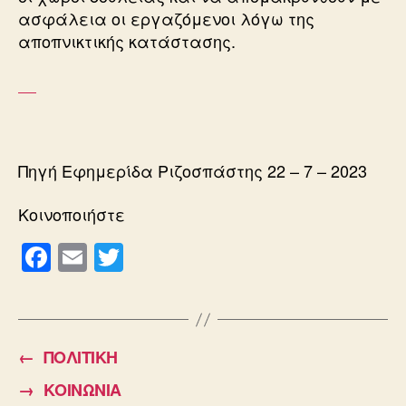
ασφάλεια οι εργαζόμενοι λόγω της
αποπνικτικής κατάστασης.
Πηγή Εφημερίδα Ριζοσπάστης 22 – 7 – 2023
Κοινοποιήστε
F
E
T
a
m
wi
c
ail
tt
e
er
←
ΠΟΛΙΤΙΚΗ
b
→
ΚΟΙΝΩΝΙΑ
o