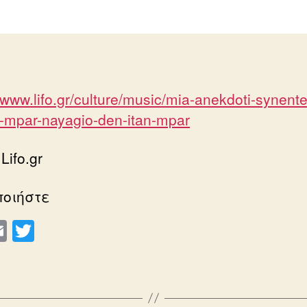
/www.lifo.gr/culture/music/mia-anekdoti-synentey
s-mpar-nayagio-den-itan-mpar
Lifo.gr
ποιήστε
E
T
m
wi
ail
tt
er