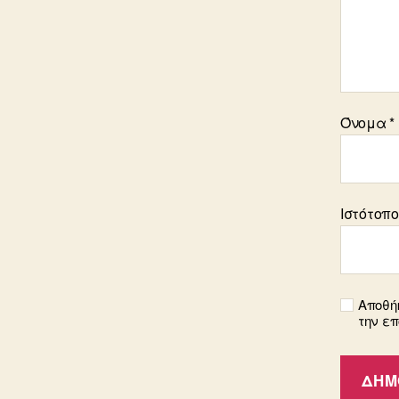
Όνομα
*
Ιστότοπ
Αποθήκ
την ε