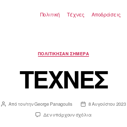
Πολιτική
Τέχνες
Αποδράσεις
Κατηγορίες
ΠΟΛΙΤΙΚΗΣΑΝ ΣΗΜΕΡΑ
ΤΕΧΝΕΣ
Από τον/την
George Panagoulis
8 Αυγούστου 2023
Συντάκτης
Ημ.
άρθρου
δημοσίευσης
στο
Δεν υπάρχουν σχόλια
ΤΕΧΝΕΣ