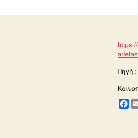
https:/
arleta
Πηγή : 
Κοινο
F
a
c
e