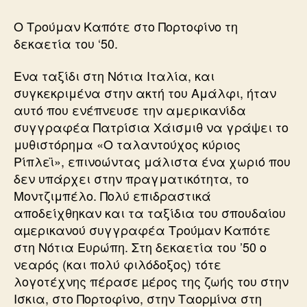
Ο Τρούμαν Καπότε στο Πορτοφίνο τη
δεκαετία του ‘50.
Ενα ταξίδι στη Νότια Ιταλία, και
συγκεκριμένα στην ακτή του Αμάλφι, ήταν
αυτό που ενέπνευσε την αμερικανίδα
συγγραφέα Πατρίσια Χάισμιθ να γράψει το
μυθιστόρημα «Ο ταλαντούχος κύριος
Ρίπλεϊ», επινοώντας μάλιστα ένα χωριό που
δεν υπάρχει στην πραγματικότητα, το
Μοντζιμπέλο. Πολύ επιδραστικά
αποδείχθηκαν και τα ταξίδια του σπουδαίου
αµερικανού συγγραφέα Τρούµαν Καπότε
στη Νότια Ευρώπη. Στη δεκαετία του ’50 ο
νεαρός (και πολύ φιλόδοξος) τότε
λογοτέχνης πέρασε µέρος της ζωής του στην
Ισκια, στο Πορτοφίνο, στην Ταορµίνα στη