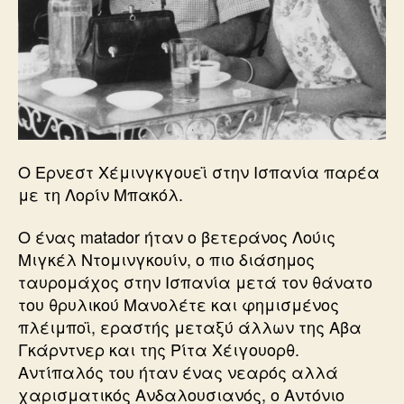
Ο Ερνεστ Χέμινγκγουεϊ στην Ισπανία παρέα
με τη Λορίν Μπακόλ.
Ο ένας matador ήταν ο βετεράνος Λούις
Μιγκέλ Ντομινγκουίν, ο πιο διάσημος
ταυρομάχος στην Ισπανία μετά τον θάνατο
του θρυλικού Μανολέτε και φημισμένος
πλέιμποϊ, εραστής μεταξύ άλλων της Αβα
Γκάρντνερ και της Ρίτα Χέιγουορθ.
Αντίπαλός του ήταν ένας νεαρός αλλά
χαρισματικός Ανδαλουσιανός, ο Αντόνιο