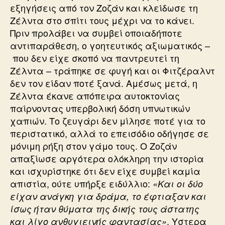
εξηγήσεις από τον Ζοζάν και κλείδωσε τη
Ζέλντα στο σπίτι τους μέχρι να το κάνει.
Πριν προλάβει να συμβεί οποιαδήποτε
αντιπαράθεση, ο γοητευτικός αξιωματικός –
που δεν είχε σκοπό να παντρευτεί τη
Ζέλντα – τράπηκε σε φυγή και οι Φιτζέραλντ
δεν τον είδαν ποτέ ξανά. Αμέσως μετά, η
Ζέλντα έκανε απόπειρα αυτοκτονίας
παίρνοντας υπερβολική δόση υπνωτικών
χαπιών. Το ζευγάρι δεν μίλησε ποτέ για το
περιστατικό, αλλά το επεισόδιο οδήγησε σε
μόνιμη ρήξη στον γάμο τους. Ο Ζοζάν
απαξίωσε αργότερα ολόκληρη την ιστορία
και ισχυρίστηκε ότι δεν είχε συμβεί καμία
απιστία, ούτε υπήρξε ειδύλλιο:
«Και οι δύο
είχαν ανάγκη για δράμα, το έφτιαξαν και
ίσως ήταν θύματα της δικής τους άστατης
. Υστερα
και λίγο ανθυγιεινής φαντασίας»