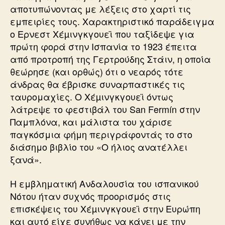
αποτυπώνοντας με λέξεις στο χαρτί τις
εμπειρίες τους. Χαρακτηριστικό παράδειγμα
ο Ερνεστ Χέµινγκγουεϊ που ταξίδεψε για
πρώτη φορά στην Ισπανία το 1923 έπειτα
από προτροπή της Γερτρούδης Στάιν, η οποία
θεώρησε (και ορθώς) ότι ο νεαρός τότε
άνδρας θα έβρισκε συναρπαστικές τις
ταυρομαχίες. Ο Χέµινγκγουεϊ όντως
λάτρεψε το φεστιβάλ του San Fermín στην
Παμπλόνα, και μάλιστα του χάρισε
παγκόσμια φήμη περιγράφοντάς το στο
διάσημο βιβλίο του «Ο ήλιος ανατέλλει
ξανά».
Η εμβληματική Ανδαλουσία του ισπανικού
Νότου ήταν συχνός προορισμός στις
επισκέψεις του Χέµινγκγουεϊ στην Ευρώπη
και αυτό είχε συνήθως να κάνει με την