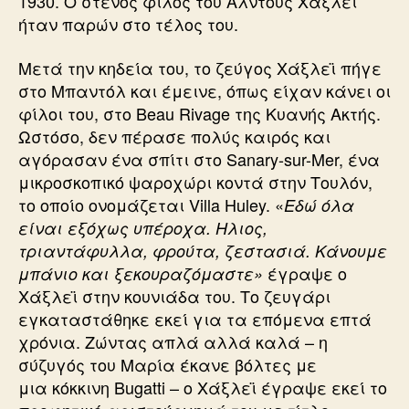
1930. Ο στενός φίλος του Αλντους Χάξλεϊ
ήταν παρών στο τέλος του.
Μετά την κηδεία του, το ζεύγος Χάξλεϊ πήγε
στο Μπαντόλ και έμεινε, όπως είχαν κάνει οι
φίλοι του, στο Beau Rivage της Κυανής Ακτής.
Ωστόσο, δεν πέρασε πολύς καιρός και
αγόρασαν ένα σπίτι στο Sanary-sur-Mer, ένα
μικροσκοπικό ψαροχώρι κοντά στην Τουλόν,
το οποίο ονομάζεται Villa Huley. «
Εδώ όλα
είναι εξόχως υπέροχα. Ηλιος,
τριαντάφυλλα, φρούτα, ζεστασιά. Κάνουμε
έγραψε ο
μπάνιο και ξεκουραζόμαστε»
Χάξλεϊ στην κουνιάδα του. Το ζευγάρι
εγκαταστάθηκε εκεί για τα επόμενα επτά
χρόνια. Ζώντας απλά αλλά καλά – η
σύζυγός του Μαρία έκανε βόλτες με
μια κόκκινη Bugatti – ο Χάξλεϊ έγραψε εκεί το