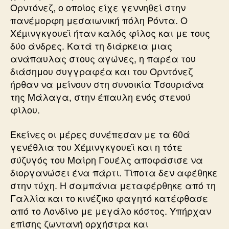
Ορντόνεζ, ο οποίος είχε γεννηθεί στην
πανέμορφη μεσαιωνική πόλη Ρόντα. Ο
Χέµινγκγουεϊ ήταν καλός φίλος και με τους
δύο άνδρες. Κατά τη διάρκεια μιας
ανάπαυλας στους αγώνες, η παρέα του
διάσημου συγγραφέα και του Ορντόνεζ
ήρθαν να μείνουν στη συνοικία Τσουριάνα
της Μάλαγα, στην έπαυλη ενός στενού
φίλου.
Εκείνες οι μέρες συνέπεσαν με τα 60ά
γενέθλια του Χέµινγκγουεϊ και η τότε
σύζυγός του Μαίρη Γουέλς αποφάσισε να
διοργανώσει ένα πάρτι. Τίποτα δεν αφέθηκε
στην τύχη. Η σαμπάνια μεταφέρθηκε από τη
Γαλλία και το κινέζικο φαγητό κατέφθασε
από το Λονδίνο με μεγάλο κόστος. Υπήρχαν
επίσης ζωντανή ορχήστρα και