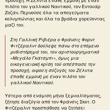
προσοχή. Η Ζέλντα έπαθε εμμονή με έναν
πιλότο του γαλλικού Ναυτικού, τον Εντουάρ
Ζοζάν. Περνούσε όλα τα απογεύματα
κολυμπώντας και όλα τα βράδια χορεύοντας
μαζί του.
Στη Γαλλική Ριβιέρα ο Φράνσις Φορντ
Φιτζέραλντ δούλεψε πάνω στο επόμενο
μυθιστόρημά του, τον αριστουργηματικό
«Μεγάλο Γκάτσμπι», όμως μια
οικογενειακή κρίση τού απέσπασε την
προσοχή, αφού η σύζυγός του Ζέλντα
έπαθε εμμονή με έναν πιλότο του
γαλλικού Ναυτικού.
Υστερα από ενάμιση μήνα ξεμυαλίσματος,
ζήτησε διαζύγιο από τον Φράνσις Σκοτ. Ο
Φιτζέραλντ προσπάθησε να ζητήσει