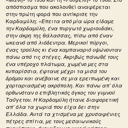
απόσπασμα που ακολουθεί αναφέρεται
στην πρώτη φορά που αντίκρισε την
Καρδαμύλη:
«Επειτα από µία ώρα είδαµε
την Καρδαµύλη, ένα πυργωτό χωριουδάκι,
στην άκρη της θάλασσας, πίσω από έναν
ωκεανό από λιόδεντρα. Μερικοί πύργοι,
ένας τρούλος κι ένα καµπαναριό υψώνονταν
πάνω από τις στέγες. Ακριβώς πάνωθέ τους
ένα υπέροχο πλάτωµα, χωµένο µες στα
κυπαρίσσια, έφτανε µέχρι τα µισά του
δρόµου και ανέβαινε σε µια ερειπωµένη και
χορταριασµένη ακρόπολη. Και πάνω απ’ όλα
ορθωνόταν ο επιβλητικός όγκος του γυµνού
Ταΰγετου. Η Καρδαµύλη ήτανε διαφορετική
απ’ όλα τα χωριά που είχα δει στην
Ελλάδα. Αυτά τα χτισµένα µε χρυσαφένιες
πέτρες σπίτια, µε τους µεσαιωνικούς