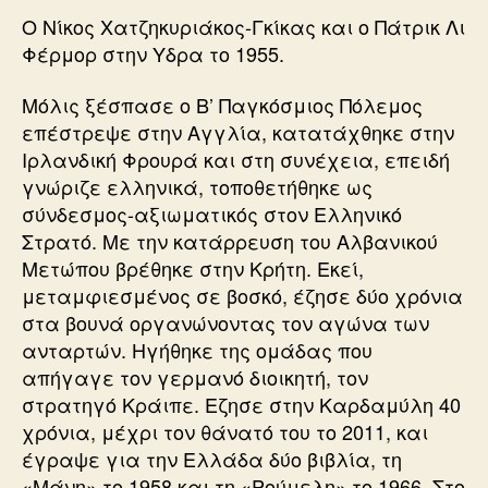
Ο Νίκος Χατζηκυριάκος-Γκίκας και ο Πάτρικ Λι
Φέρμορ στην Υδρα το 1955.
Μόλις ξέσπασε ο Β’ Παγκόσμιος Πόλεμος
επέστρεψε στην Αγγλία, κατατάχθηκε στην
Ιρλανδική Φρουρά και στη συνέχεια, επειδή
γνώριζε ελληνικά, τοποθετήθηκε ως
σύνδεσμος-αξιωματικός στον Ελληνικό
Στρατό. Με την κατάρρευση του Αλβανικού
Μετώπου βρέθηκε στην Κρήτη. Εκεί,
μεταμφιεσμένος σε βοσκό, έζησε δύο χρόνια
στα βουνά οργανώνοντας τον αγώνα των
ανταρτών. Ηγήθηκε της ομάδας που
απήγαγε τον γερμανό διοικητή, τον
στρατηγό Κράιπε. Εζησε στην Καρδαμύλη 40
χρόνια, μέχρι τον θάνατό του το 2011, και
έγραψε για την Ελλάδα δύο βιβλία, τη
«Μάνη» το 1958 και τη «Ρούμελη» το 1966. Στο