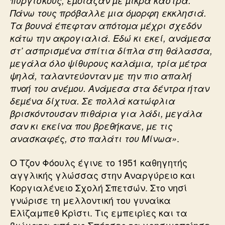
πυργίσκους, έµοιαζαν µε µικρά κάστρα.
Πάνω τους πρόβαλλε µια όµορφη εκκλησιά.
Τα βουνά έπεφταν απότοµα µέχρι σχεδόν
κάτω την ακρογιαλιά. Εδώ κι εκεί, ανάµεσα
στ’ ασπρισµένα σπίτια δίπλα στη θάλασσα,
µεγάλα όλο ψίθυρους καλάµια, τρία µέτρα
ψηλά, ταλαντεύονταν µε την πιο απαλή
πνοή του ανέµου. Ανάµεσα στα δέντρα ήταν
δεµένα δίχτυα. Σε πολλά κατώφλια
βρισκόντουσαν πιθάρια για λάδι, µεγάλα
σαν κι εκείνα που βρεθήκανε, µε τις
.
ανασκαφές, στο παλάτι του Μίνωα»
Ο Τζον Φόουλς έγινε το 1951 καθηγητής
αγγλικής γλώσσας στην Αναργύρειο και
Κοργιαλένειο Σχολή Σπετσών. Στο νησί
γνώρισε τη μελλοντική του γυναίκα
Ελίζαμπεθ Κρίστι. Τις εμπειρίες και τα
βιώματα από τις Σπέτσες τα χρησιμοποίησε