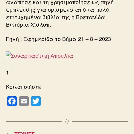
αγάπησε και τη χρησιμοποίησε ως πηγή
έμπνευσης για ορισμένα από τα πολύ
επιτυχημένα βιβλία της η Βρετανίδα
Βικτόρια Χίσλοπ.
Πηγή : Εφημερίδα το Βήμα 21 – 8 – 2023
1
Κοινοποιήστε
F
E
T
a
m
wi
c
ail
tt
e
er
←
ΤΕΧΝΕΣ