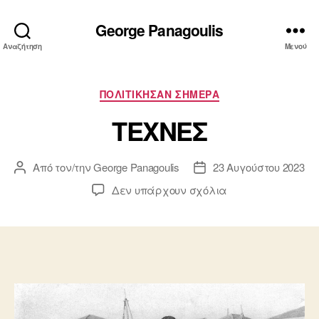
George Panagoulis
Αναζήτηση
Μενού
Κατηγορίες
ΠΟΛΙΤΙΚΗΣΑΝ ΣΗΜΕΡΑ
ΤΕΧΝΕΣ
Από τον/την
George Panagoulis
23 Αυγούστου 2023
Συντάκτης
Ημ.
άρθρου
δημοσίευσης
στο
Δεν υπάρχουν σχόλια
ΤΕΧΝΕΣ