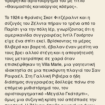
προφητικό αριστούργημά του με τίτλο
«Θαυμαστός καινούργιος κόσμος».
To 1924 ο Φράνσις Σκοτ Φιτζέραλντ και η
σύζυγός του Ζέλντα πήραν το τρένο από το
Παρίσι για την πόλη Ιέρ, γνωρίζοντας ότι η
αμερικανίδα συγγραφέας Ιντίλ Γουόρτον
είχε ένα σπίτι εκεί. Βρίσκοντας το μέρος
θλιβερό και βαρετό, έβαλαν έναν μεσίτη να
τους βρει αλλού στέγη και η απογοήτευσή
τους μετατράπηκε σε χαρά όταν
επισκέφθηκαν τη Villa Marie, μια γοητευτική
ιδιοκτησία σε μια πευκόφυτη πλαγιά του Σαν
Ραφαέλ. Στη Γαλλική Ριβιέρα ο ήδη
διάσημος συγγραφέας δούλεψε πάνω στο
επόμενο μυθιστόρημά του, τον
αριστουργηματικό «Μεγάλο Γκάτσμπι»,
όμως μια συζυγική κρίση τού απέσπασε την