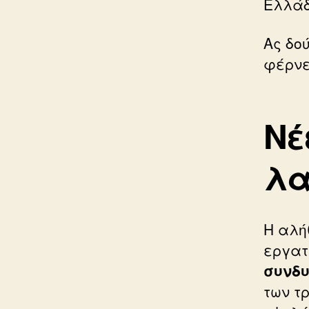
Ελλάδ
Ας δο
φέρνει
Νέ
λα
Η αλή
εργατ
συνδ
των τ