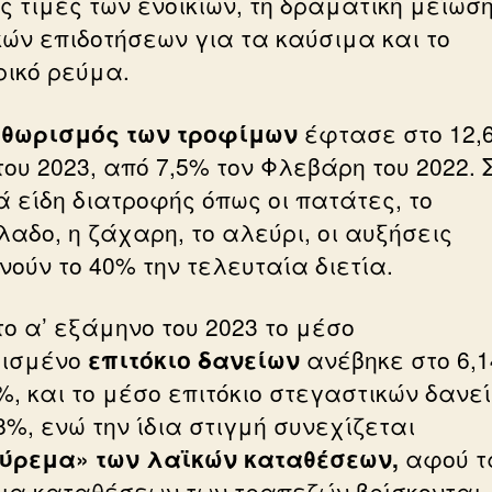
ς τιμές των ενοικίων, τη δραματική μείωσ
κών επιδοτήσεων για τα καύσιμα και το
ρικό ρεύμα.
θωρισμός των τροφίμων
έφτασε στο 12,
του 2023, από 7,5% τον Φλεβάρη του 2022. 
ά είδη διατροφής όπως οι πατάτες, το
λαδο, η ζάχαρη, το αλεύρι, οι αυξήσεις
νούν το 40% την τελευταία διετία.
το α’ εξάμηνο του 2023 το μέσο
μισμένο
επιτόκιο δανείων
ανέβηκε στο 6,1
%, και το μέσο επιτόκιο στεγαστικών δανε
8%, ενώ την ίδια στιγμή συνεχίζεται
ύρεμα» των λαϊκών καταθέσεων,
αφού τ
κια καταθέσεων των τραπεζών βρίσκονται