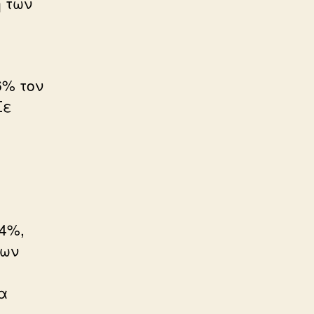
η των
6% τον
Σε
4%,
ίων
α