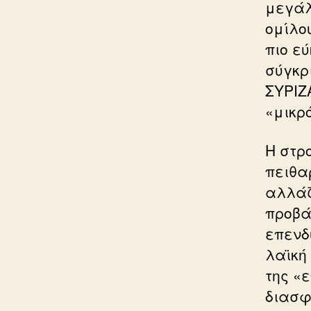
μεγάλ
ομίλο
πιο ε
σύγκρ
ΣΥΡΙΖ
«μικρ
Η στρ
πειθαρ
αλλάζε
προβά
επενδ
λαϊκή
της «
διασφ