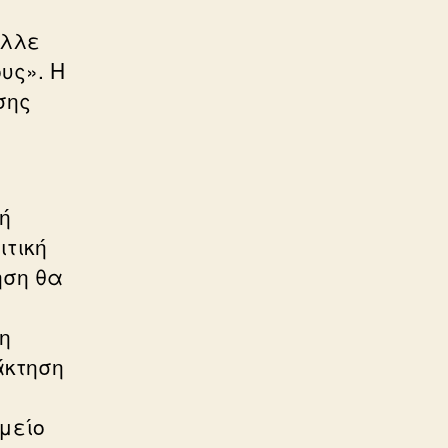
ς
αλλε
υς». Η
σης
ή
ιτική
ηση θα
η
άκτηση
μείο