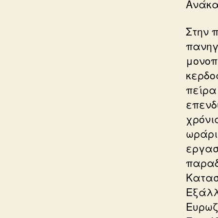
Ανάκα
Στην 
πανηγυ
μονοπ
κερδο
πείρα
επενδ
χρόνι
ωράρι
εργασ
παραδ
Κατασ
Εξάλλ
Ευρωζ