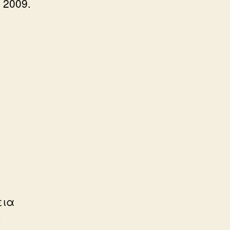
 2009.
υ
ς
εια
ς