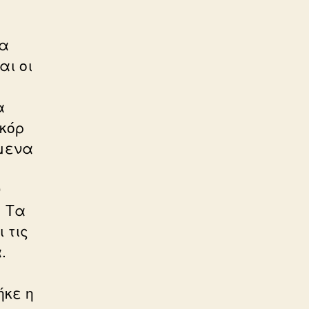
να
αι οι
α
κόρ
ύμενα
ν
. Τα
 τις
.
ήκε η