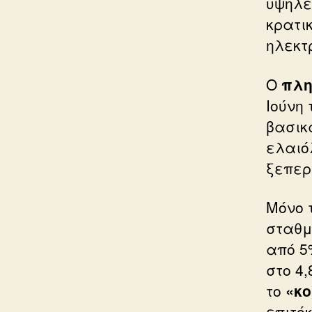
υψηλέ
κρατι
ηλεκτ
Ο
πλη
Ιούνη 
βασικ
ελαιό
ξεπερ
Μόνο 
σταθ
από 5
στο 4,
το
«κο
επιτό