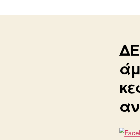
ΔΕ
άμ
κε
αν