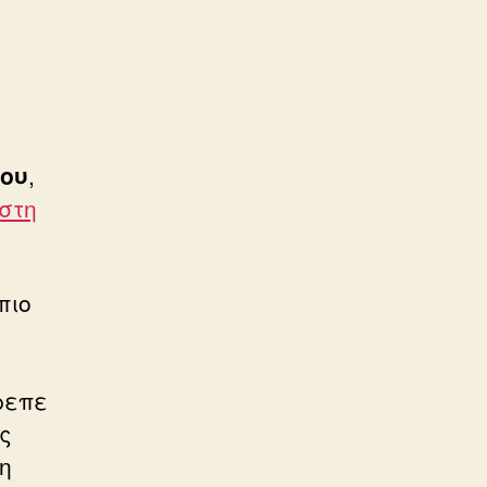
ου
,
στη
πιο
ρεπε
ς
η