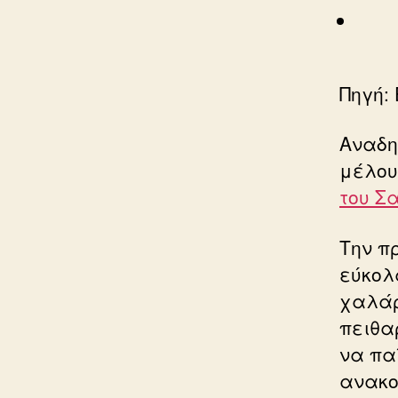
Πηγή: 
Αναδη
μέλου
του Σ
Την π
εύκολ
χαλάρ
πειθα
να πα
ανακο