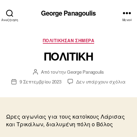
George Panagoulis
Αναζήτηση
Μενού
Κατηγορίες
ΠΟΛΙΤΙΚΗΣΑΝ ΣΗΜΕΡΑ
ΠΟΛΙΤΙΚΗ
Από τον/την
George Panagoulis
Συντάκτης
άρθρου
στο
9 Σεπτεμβρίου 2023
Δεν υπάρχουν σχόλια
Ημ.
ΠΟΛΙ
δημοσίευσης
Ωρες αγωνίας για τους κατοίκους Λάρισας
και Τρικάλων, διαλυμένη πόλη ο Βόλος