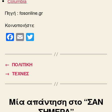
Columbia
Πηγή : fosonline.gr
Κοινοποιήστε
F
E
T
a
m
wi
c
ail
tt
e
er
←
ΠΟΛΙΤΙΚΗ
b
→
ΤΕΧΝΕΣ
o
o
k
Μία απάντηση στο “ΣΑΝ
ΣΗΜΕΡΑ”