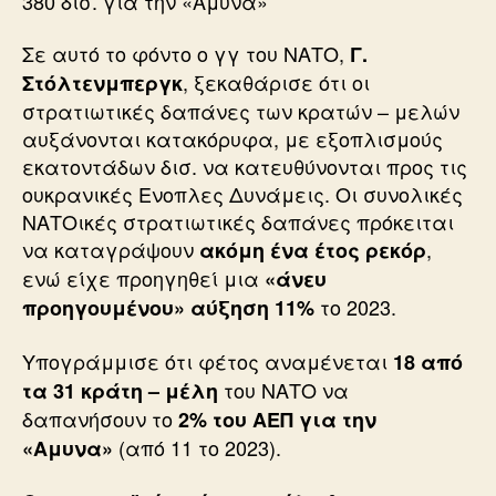
380 δισ. για την «Αμυνα»
Σε αυτό το φόντο ο γγ του ΝΑΤΟ,
Γ.
, ξεκαθάρισε ότι οι
Στόλτενμπεργκ
στρατιωτικές δαπάνες των κρατών – μελών
αυξάνονται κατακόρυφα, με εξοπλισμούς
εκατοντάδων δισ. να κατευθύνονται προς τις
ουκρανικές Ενοπλες Δυνάμεις. Οι συνολικές
ΝΑΤΟικές στρατιωτικές δαπάνες πρόκειται
να καταγράψουν
,
ακόμη ένα έτος ρεκόρ
ενώ είχε προηγηθεί μια
«άνευ
το 2023.
προηγουμένου» αύξηση 11%
Υπογράμμισε ότι φέτος αναμένεται
18 από
του ΝΑΤΟ να
τα 31 κράτη – μέλη
δαπανήσουν το
2% του ΑΕΠ για την
(από 11 το 2023).
«Αμυνα»