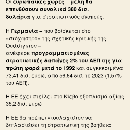
Οι
ευρωπαϊκές χώρες – μέλη θα
επενδύσουν συνολικά 380 δισ.
για στρατιωτικούς σκοπούς.
δολάρια
Η
– που βρίσκεται στο
Γερμανία
«στόχαστρο» της σχετικής κριτικής της
Ουάσιγκτον –
ανέφερε
προγραμματισμένες
στρατιωτικές δαπάνες 2% του ΑΕΠ της για
και συγκεκριμένα
πρώτη φορά μετά το 1992
73,41 δισ. ευρώ, από 56,64 δισ. το 2023 (1,57%
του ΑΕΠ).
Η ΕΕ έχει στείλει στο Κίεβο εξοπλισμό αξίας
35,2 δισ. ευρώ
Η ΕΕ θα πρέπει «τουλάχιστον να
διπλασιάσει τη στρατιωτική της βοήθεια