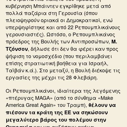
κυβέρνηση Μπάιντεν εγκρίθηκε μετά από
πολλά παζάρια στη Γερουσία (όπου
πλειοψηφούν οριακά οι Δημοκρατικοί, ενώ
υπερψηφίστηκε και από 22 Ρεπουμπλικάνους
γερουσιαστές). Ωστόσο, ο Ρεπουμπλικάνος
πρόεδρος της Βουλής των Αντιπροσώπων,
Μ.
, δήλωσε ότι δεν θα φέρει καν προς
Τζόνσον
ψήφιση το νομοσχέδιο (που περιλαμβάνει
επίσης στρατιωτική βοήθεια για Ισραήλ,
Ταϊβάν κ.ά.). Στο μεταξύ, η Βουλή διέκοψε τις
εργασίες της μέχρι τις 28 Φλεβάρη.
Οι Ρεπουμπλικάνοι, ιδιαίτερα της λεγόμενης
«πτέρυγας MAGA» (από το σύνθημα «Make
America Great Again» του Τραμπ),
θέλουν να
πιέσουν τα κράτη της ΕΕ να σηκώσουν
μεγαλύτερο βάρος του πολέμου στην
και να αυξήσουν ακόμα