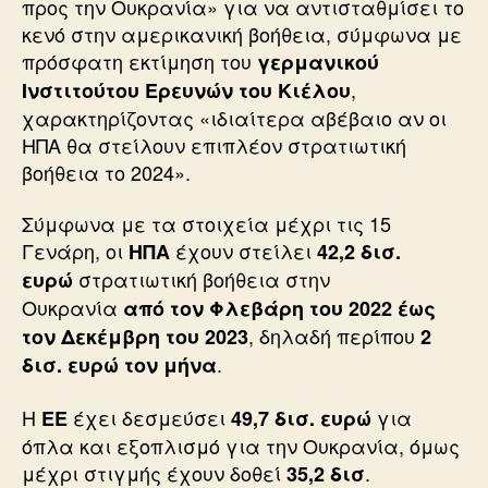
προς την Ουκρανία» για να αντισταθμίσει το
κενό στην αμερικανική βοήθεια, σύμφωνα με
πρόσφατη εκτίμηση του
γερμανικού
,
Ινστιτούτου Ερευνών του Κιέλου
χαρακτηρίζοντας «ιδιαίτερα αβέβαιο αν οι
ΗΠΑ θα στείλουν επιπλέον στρατιωτική
βοήθεια το 2024».
Σύμφωνα με τα στοιχεία μέχρι τις 15
Γενάρη, οι
έχουν στείλει
ΗΠΑ
42,2 δισ.
στρατιωτική βοήθεια στην
ευρώ
Ουκρανία
από τον Φλεβάρη του 2022 έως
, δηλαδή περίπου
τον Δεκέμβρη του 2023
2
.
δισ. ευρώ τον μήνα
Η
έχει δεσμεύσει
για
ΕΕ
49,7 δισ. ευρώ
όπλα και εξοπλισμό για την Ουκρανία, όμως
μέχρι στιγμής έχουν δοθεί
.
35,2 δισ