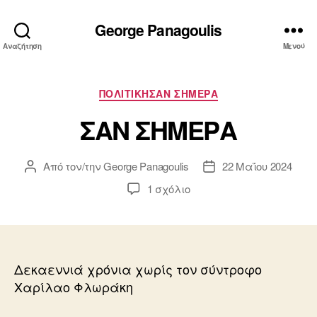
George Panagoulis
Αναζήτηση
Μενού
Κατηγορίες
ΠΟΛΙΤΙΚΗΣΑΝ ΣΗΜΕΡΑ
ΣΑΝ ΣΗΜΕΡΑ
Από τον/την
George Panagoulis
22 Μαΐου 2024
Συντάκτης
Ημ.
άρθρου
δημοσίευσης
στο
1 σχόλιο
ΣΑΝ
ΣΗΜΕΡΑ
Δεκαεννιά χρόνια χωρίς τον σύντροφο
Χαρίλαο Φλωράκη