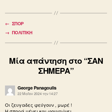
a
m
wi
c
ail
tt
e
er
←
ΣΠΟΡ
b
→
ΠΟΛΙΤΙΚΗ
o
o
k
Μία απάντηση στο “ΣΑΝ
ΣΗΜΕΡΑ”
λέει:
George Panagoulis
22 Μαΐου 2024 την 14:27
Οι ζευγαδες φεύγουν , μωρέ !
Η σπορά μένει και φουντώνει