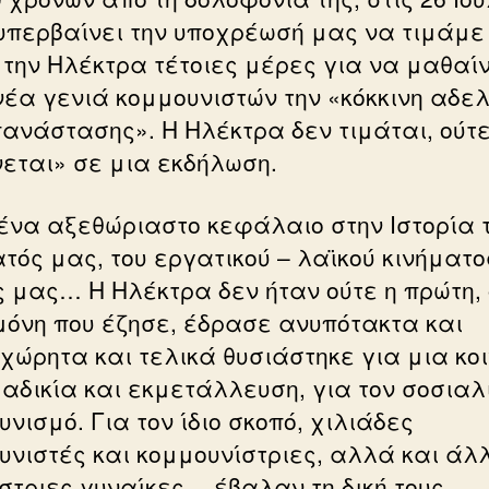
 υπερβαίνει την υποχρέωσή μας να τιμάμε
 την Ηλέκτρα τέτοιες μέρες για να μαθαίν
νέα γενιά κομμουνιστών την «κόκκινη αδε
πανάστασης». Η Ηλέκτρα δεν τιμάται, ούτε
νεται» σε μια εκδήλωση.
 ένα αξεθώριαστο κεφάλαιο στην Ιστορία 
τός μας, του εργατικού – λαϊκού κινήματο
 μας… Η Ηλέκτρα δεν ήταν ούτε η πρώτη, 
 μόνη που έζησε, έδρασε ανυπότακτα και
χώρητα και τελικά θυσιάστηκε για μια κο
 αδικία και εκμετάλλευση, για τον σοσιαλ
νισμό. Για τον ίδιο σκοπό, χιλιάδες
υνιστές και κομμουνίστριες, αλλά και άλ
στριες γυναίκες… έβαλαν τη δική τους