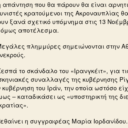
η απάντηση που θα πάρουν θα είναι αρνητι
υνιστές κρατούμενοι της Ακροναυπλίας θ
ουν ξανά σχετικό υπόμνημα στις 13 Νοέμβ
 όμως αποτέλεσμα.
εγάλες πλημμύρες σημειώνονται στην Α
 νεκρούς.
εσπά το σκάνδαλο του «Ιρανγκέιτ», για τι
κηνιακές συναλλαγές της κυβέρνησης Ρί
 κυβέρνηση του Ιράν, την οποία ωστόσο είχ
μως – καταδικάσει ως «υποστηρικτή της δι
κρατίας».
εθαίνει η συγγραφέας Μαρία Ιορδανίδου.