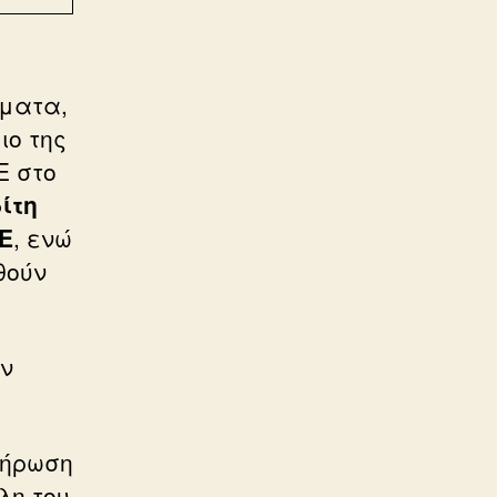
γματα,
ιο της
Ε στο
ίτη
Ε
, ενώ
θούν
εν
λήρωση
λη του