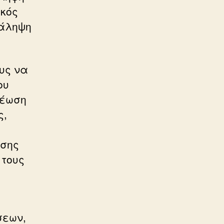
ικός
τάληψη
υς να
ου
ρέωση
ς,
ασης
 τους
σεων,