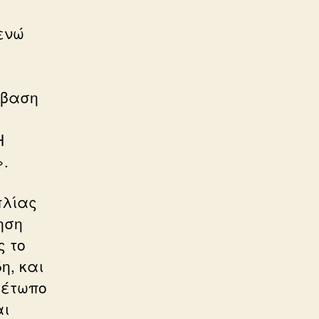
ενώ
ς
ίβαση
Η
».
πλίας
ηση
ς το
η, και
μέτωπο
αι