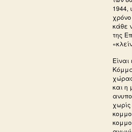
1944,
χρόνο
κάθε 
της Ε
«κλεί
Είναι
Κόμμα
χώρας
και η
ανυπο
χωρίς
κομμου
κομμο
αγωνί