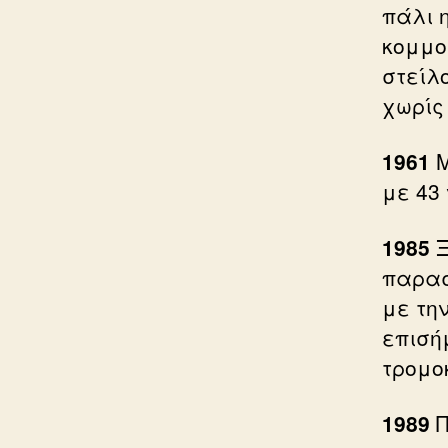
πάλι 
κομμο
στείλ
χωρίς
1961
Μ
με 43
1985
Ξ
παρασ
με την
επισή
τρομο
1989
Π