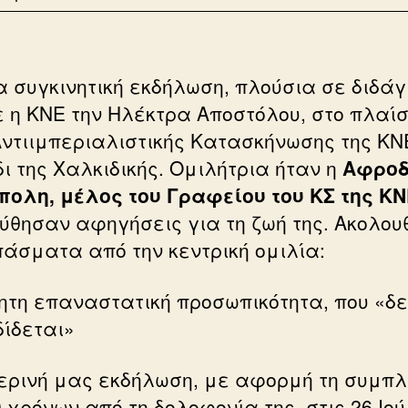
α συγκινητική εκδήλωση, πλούσια σε διδά
ε η ΚΝΕ την Ηλέκτρα Αποστόλου, στο πλαίσ
Αντιιμπεριαλιστικής Κατασκήνωσης της ΚΝ
δι της Χαλκιδικής. Ομιλήτρια ήταν η
Αφροδ
ολη, μέλος του Γραφείου του ΚΣ της ΚΝ
ύθησαν αφηγήσεις για τη ζωή της. Ακολου
άσματα από την κεντρική ομιλία:
ητη επαναστατική προσωπικότητα, που «δ
ίδεται»
ερινή μας εκδήλωση, με αφορμή τη συμπ
 χρόνων από τη δολοφονία της, στις 26 Ιού