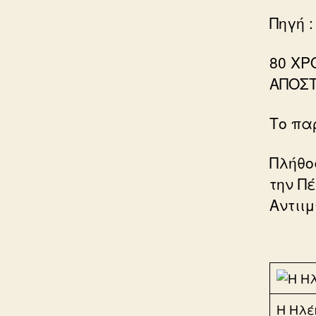
Πηγή :
80 ΧΡ
ΑΠΟΣ
Το πα
Πλήθο
την Π
Αντιι
Η Ηλέ