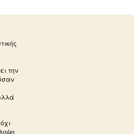
τικής
ει την
ύσαν
ολλά
 όχι
άληψη