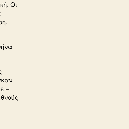
κή. Οι
α
ρη,
θήνα
ς
γκαν
ε –
εθνούς