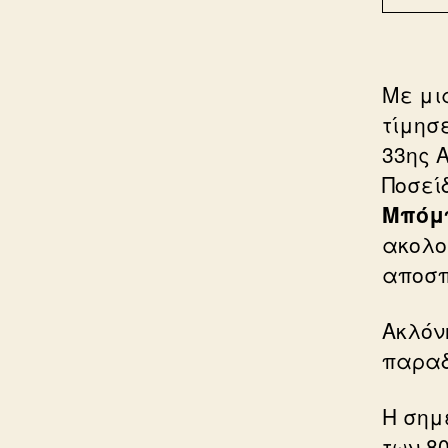
Με μι
τίμησ
33ης 
Ποσεί
Μπόμπ
ακολο
αποσπ
Ακλόν
παραδ
Η σημ
των 80