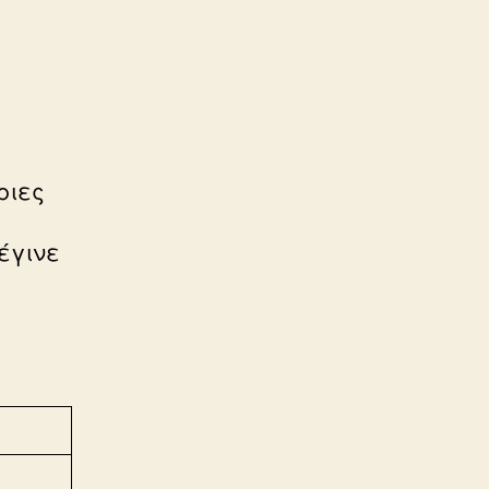
ριες
έγινε