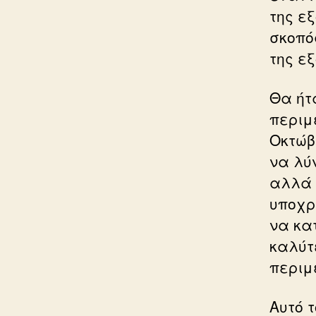
της εξ
σκοπό
της ε
Θα ήτ
περιμ
Οκτώβ
να λύ
αλλά μ
υποχρ
να κα
καλύτ
περιμ
Αυτό 