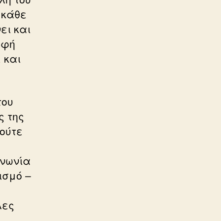
 κάθε
ει και
λφή
 και
του
ς της
ούτε
ινωνία
ισμό –
λες