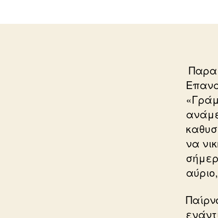
Παραμ
Επανά
«Γράμ
ανάμε
καθυσ
να νι
σήμερ
αύριο
Παίρν
ενάντ