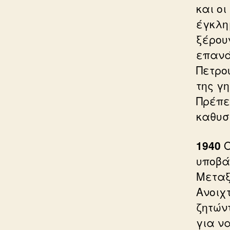
και ο
έγκλη
ξέρου
επανά
Πετρο
της γ
Πρέπε
καθυσ
1940
Ο
υποβά
Μεταξ
Ανοιχ
ζητών
για ν