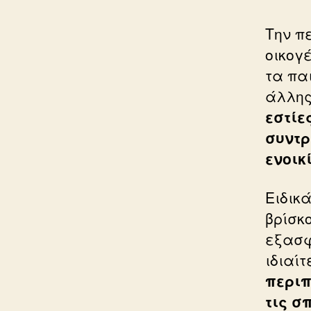
Την π
οικογ
τα πα
άλλης
εστίε
συντρ
ενοικ
Ειδικ
βρίσκ
εξασφ
ιδιαί
περιπ
τις σ