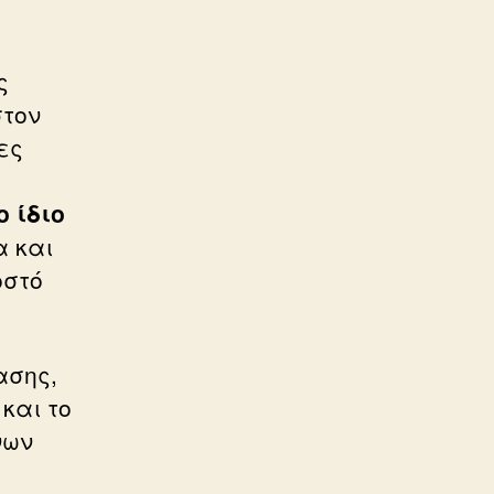
ς
στον
ες
ο ίδιο
α και
οστό
ασης,
και το
νων