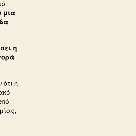
κό
ν μια
οδα
σει η
γορά
 ότι η
ακό
από
ομίας,