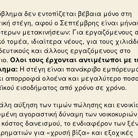
όβλημα δεν εντοπίζεται βέβαια μόνο στη
τική στέγη, αφού ο Σεπτέμβρης είναι μήνα
ότερων μετακινήσεων: Για εργαζόμενους 
κό τομέα, ιδιαίτερα νέους, για τους χιλιάδ
δευτικούς και άλλους εργαζόμενους στο
ιο.
Ολοι τους έρχονται αντιμέτωποι με τ
λημα:
Η στέγη είναι πανάκριβο εμπόρευμ
ίκι απορροφά ολοένα και μεγαλύτερο ποσ
αϊκού εισοδήματος από χρόνο σε χρόνο.
άλη αύξηση των τιμών πώλησης και ενοικί
ωμένη αγοραστική δύναμη των νοικοκυριών 
 κόστος δανεισμού, το ενδιαφέρον των ξέ
ιρηματιών για «χρυσή βίζα» και εξοχικές