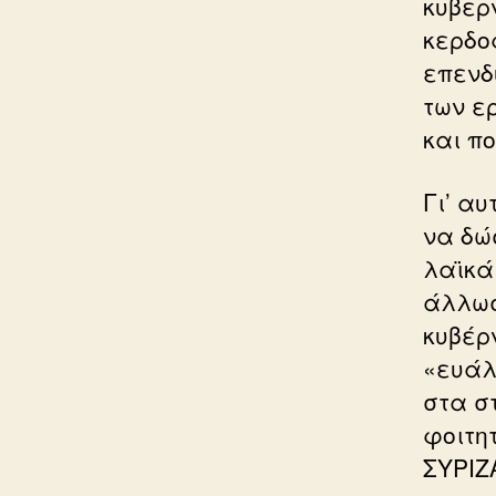
κυβερ
κερδο
επενδ
των ε
και πο
Γι’ α
να δώ
λαϊκά
άλλωσ
κυβέρν
«ευάλ
στα σ
φοιτητ
ΣΥΡΙΖ