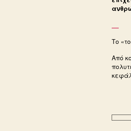
ανθρώ
Το «τ
Από κ
πολυτ
κεφάλ