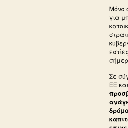
Μόνο 
για μ
κατοι
στρατ
κυβερ
εστίε
σήμερ
Σε σύ
ΕΕ κα
προσβ
ανάγκ
δρόμο
καπιτ
επιχε