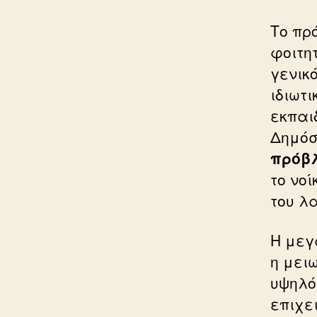
Το πρ
φοιτη
γενικ
ιδιωτι
εκπαι
Δημόσ
πρόβ
το νο
του λ
Η μεγ
η μει
υψηλό
επιχε