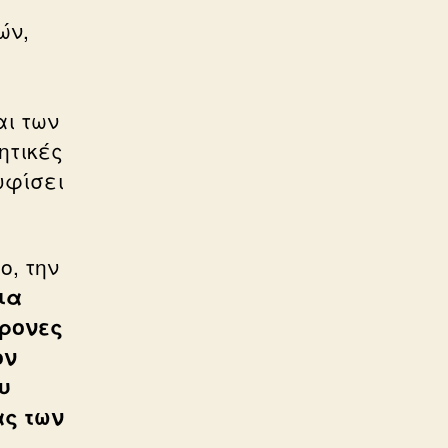
ών,
αι των
ητικές
υφίσει
ο, την
ια
χρονες
ον
υ
ας των