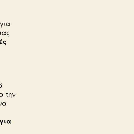
 για
ιας
ές
ά
α την
να
για