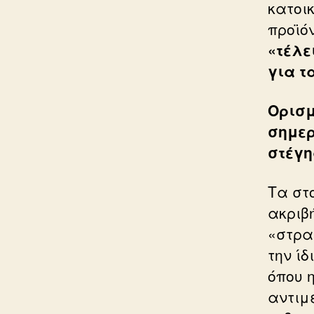
κατοι
προϊόν
«τέλε
για τ
Ορισμ
σημερ
στέγη
Τα στ
ακριβ
«στρα
την ίδ
όπου 
αντιμ