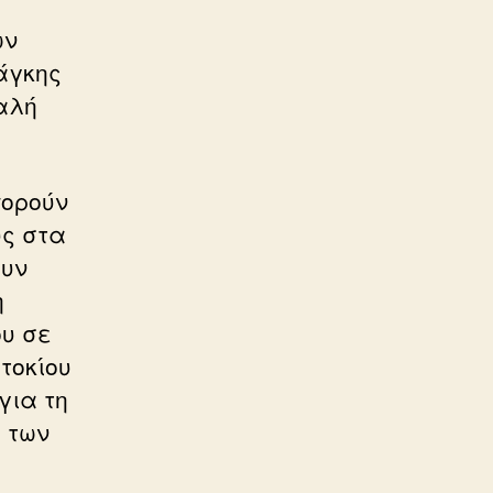
ων
άγκης
αλή
πορούν
υς στα
ουν
η
ου σε
τοκίου
για τη
ς των