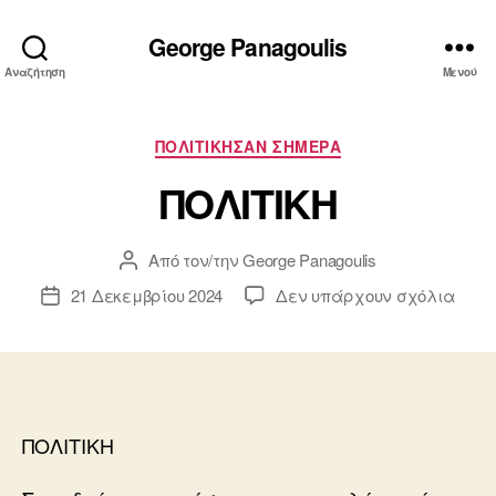
George Panagoulis
Αναζήτηση
Μενού
Κατηγορίες
ΠΟΛΙΤΙΚΗΣΑΝ ΣΗΜΕΡΑ
ΠΟΛΙΤΙΚΗ
Από τον/την
George Panagoulis
Συντάκτης
άρθρου
στο
21 Δεκεμβρίου 2024
Δεν υπάρχουν σχόλια
Ημ.
ΠΟΛΙ
δημοσίευσης
ΠΟΛΙΤΙΚΗ