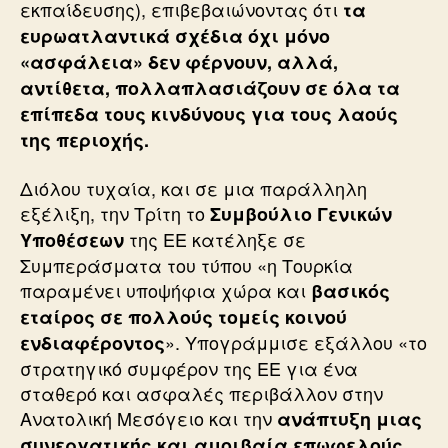
εκπαίδευσης), επιβεβαιώνοντας ότι
τα
ευρωατλαντικά σχέδια όχι μόνο
«ασφάλεια» δεν φέρνουν, αλλά,
αντίθετα, πολλαπλασιάζουν σε όλα τα
επίπεδα τους κινδύνους για τους λαούς
της περιοχής.
Διόλου τυχαία, και σε μια παράλληλη
εξέλιξη, την Τρίτη το
Συμβούλιο Γενικών
της ΕΕ κατέληξε σε
Υποθέσεων
Συμπεράσματα του τύπου «η Τουρκία
παραμένει υποψήφια χώρα και
βασικός
εταίρος σε πολλούς τομείς κοινού
». Υπογράμμισε εξάλλου «το
ενδιαφέροντος
στρατηγικό συμφέρον της ΕΕ για ένα
σταθερό και ασφαλές περιβάλλον στην
Ανατολική Μεσόγειο και την
ανάπτυξη μιας
συνεργατικής και αμοιβαία επωφελούς