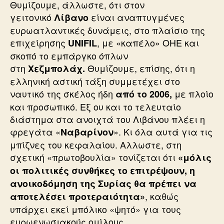
Θυμίζουμε, άλλωστε, ότι στον
γειτονικό
είναι αναπτυγμένες
Λίβανο
ευρωατλαντικές δυνάμεις, στο πλαίσιο της
επιχείρησης
, με «καπέλο» ΟΗΕ και
UNIFIL
σκοπό το εμπάργκο όπλων
στη
Θυμίζουμε, επίσης, ότι η
Χεζμπολάχ.
ελληνική αστική τάξη συμμετέχει στο
ναυτικό της σκέλος ήδη
με πλοίο
από το 2006,
και προσωπικό. Εξ ου και το τελευταίο
διάστημα στα ανοιχτά του Λιβάνου πλέει η
φρεγάτα «
». Κι όλα αυτά για τις
Ναβαρίνον
μπίζνες του κεφαλαίου. Αλλωστε, στη
σχετική «πρωτοβουλία» τονίζεται ότι
«μόλις
οι πολιτικές συνθήκες το επιτρέψουν, η
ανοικοδόμηση της Συρίας θα πρέπει να
, καθώς
αποτελέσει προτεραιότητα»
υπάρχει εκεί μπόλικο «ψητό» για τους
ευρωενωσιακούς ομίλους.