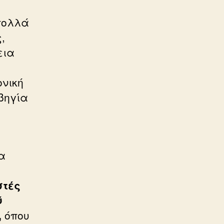
 πολλά
,
εια
ονική
βηγία
α
στές
ύ
,
όπου