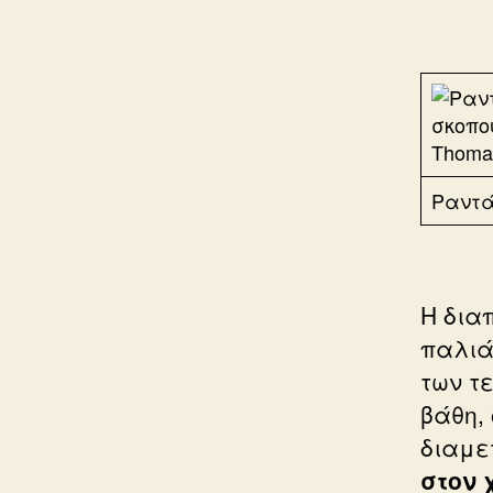
Thomas
Ραντά
Η δια
παλιά
των τ
βάθη, 
διαμε
στον 