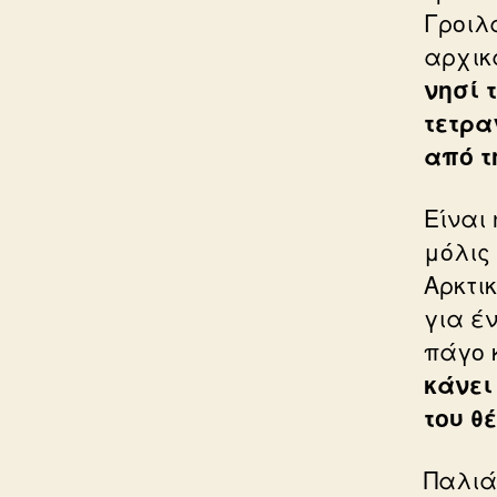
Γροιλ
αρχικ
νησί 
τετρα
από τ
Είναι
μόλις
Αρκτικ
για έ
πάγο 
κάνει
του θ
Παλιά