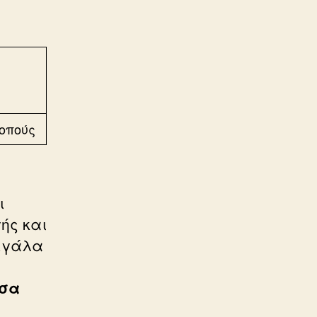
κοπούς
ι
ής και
μεγάλα
έσα