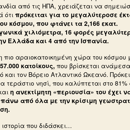
ανδία από τις ΗΠΑ, χρειάζεται να σημειώ
ά ότι
πρόκειται για το μεγαλύτεροσε έκ
του κόσμου, που φτάνει τα 2,166 εκατ.
γωνικά χιλιόμετρα, 16 φορές μεγαλύτε
ην Ελλάδα και 4 από την Ισπανία.
 η πιο αραιοκατοικημένη χώρα του κόσμου 
57.000 κατοίκους,
που βρίσκεται ανάμεσα
ό και τον Βόρειο Ατλαντικό Ωκεανό. Πρόκε
να τεράστιο νησί, που καλύπτεται στο 81%
και
η ανεκτίμητη «περιουσία» του έχει ν
 πάνω από όλα με την κρίσιμη γεωστρατ
έση.
 ιστορία που διδάσκει…