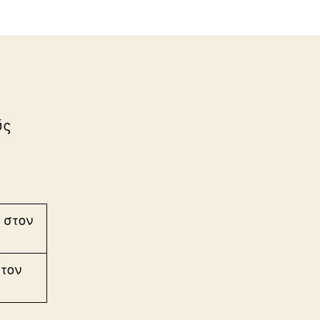
ύς
στον