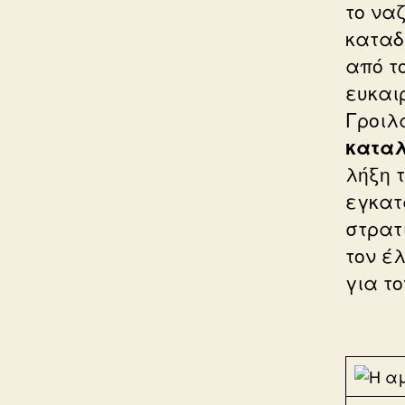
το ναζ
καταδ
από το
ευκαι
Γροιλ
καταλ
λήξη 
εγκατ
στρατ
τον έ
για το