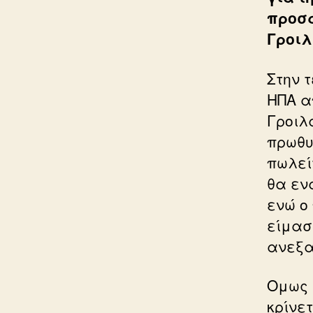
προσά
Γροιλ
Στην 
ΗΠΑ α
Γροιλ
πρωθυ
πωλεί
θα εν
ενώ ο
είμασ
ανεξα
Ομως 
κρίνε