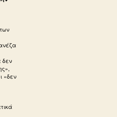
 των
Δανέζα
α δεν
ης»,
ι «δεν
ατικά