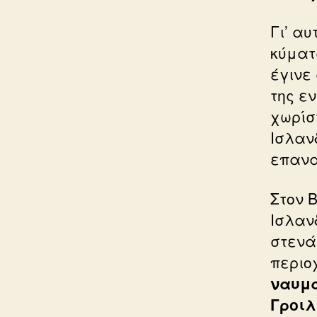
Γι’ α
κύματ
έγινε
της ε
χωρίστ
Ισλαν
επανα
Στον 
Ισλαν
στενά
περιο
ναυμα
Γροιλ