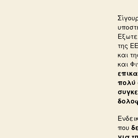
Σίγου
υποστ
Εξωτε
της Ε
και τ
και Φ
επικα
πολύ 
συγκε
δολοφ
Ενδει
που
δ
για τ