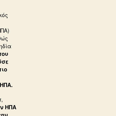
κός
ΠΠΑ)
θώς
ηδία
που
ύσε
πιο
 ΗΠΑ.
,
ων ΗΠΑ
την