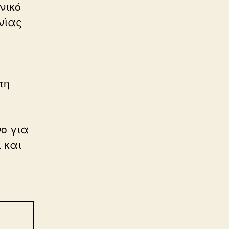
νικό
νίας
τη
ο για
 και