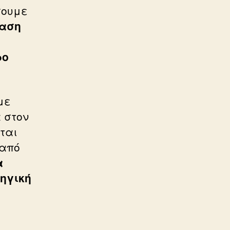
σουμε
ταση
ρο
με
 στον
ιται
 από
α
ηγική