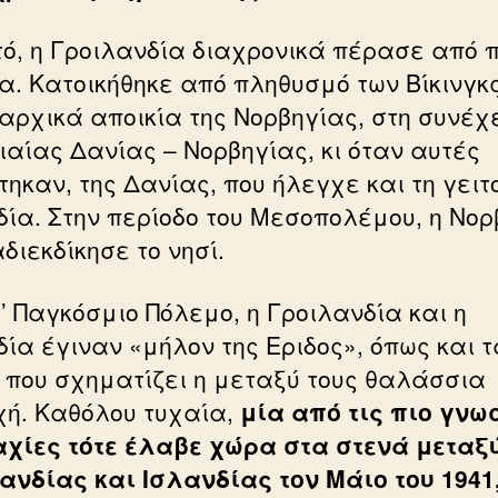
υτό, η Γροιλανδία διαχρονικά πέρασε από
α. Κατοικήθηκε από πληθυσμό των Βίκινγκς
 αρχικά αποικία της Νορβηγίας, στη συνέχ
νιαίας Δανίας – Νορβηγίας, κι όταν αυτές
ηκαν, της Δανίας, που ήλεγχε και τη γειτ
δία. Στην περίοδο του Μεσοπολέμου, η Νορ
διεκδίκησε το νησί.
Β’ Παγκόσμιο Πόλεμο, η Γροιλανδία και η
δία έγιναν «μήλον της Εριδος», όπως και τ
 που σχηματίζει η μεταξύ τους θαλάσσια
χή. Καθόλου τυχαία,
μία από τις πιο γνω
χίες τότε έλαβε χώρα στα στενά μεταξ
ανδίας και Ισλανδίας τον Μάιο του 1941