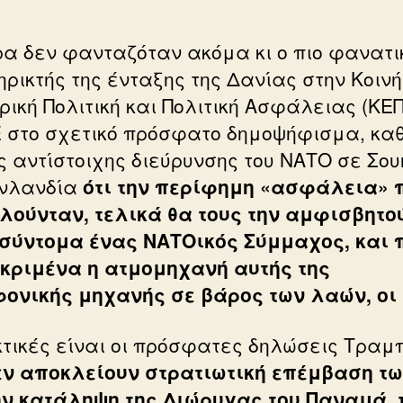
ρα δεν φανταζόταν ακόμα κι ο πιο φανατι
ηρικτής της ένταξης της Δανίας στην Κοινή
ρική Πολιτική και Πολιτική Ασφάλειας (ΚΕ
Ε στο σχετικό πρόσφατο δημοψήφισμα, κα
ης αντίστοιχης διεύρυνσης του ΝΑΤΟ σε Σου
ινλανδία
ότι την περίφημη «ασφάλεια» 
λούνταν, τελικά θα τους την αμφισβητο
σύντομα ένας ΝΑΤΟικός Σύμμαχος, και 
κριμένα η ατμομηχανή αυτής της
ονικής μηχανής σε βάρος των λαών, οι
κτικές είναι οι πρόσφατες δηλώσεις Τραμπ
εν αποκλείουν στρατιωτική επέμβαση τ
ην κατάληψη της Διώρυγας του Παναμά, 