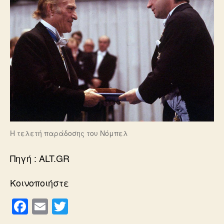
Η τελετή παράδοσης του Νόμπελ
Πηγή : ALT.GR
Κοινοποιήστε
F
E
T
a
m
wi