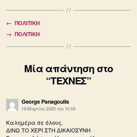
c
ail
tt
e
er
←
ΠΟΛΙΤΙΚΗ
b
→
ΠΟΛΙΤΙΚΗ
o
o
k
Μία απάντηση στο
“ΤΕΧΝΕΣ”
λέει:
George Panagoulis
19 Μαρτίου 2025 την 10:59
Καλημέρα σε όλους.
ΔΙΝΩ ΤΟ ΧΕΡΙ ΣΤΗ ΔΙΚΑΙΟΣΎΝΗ