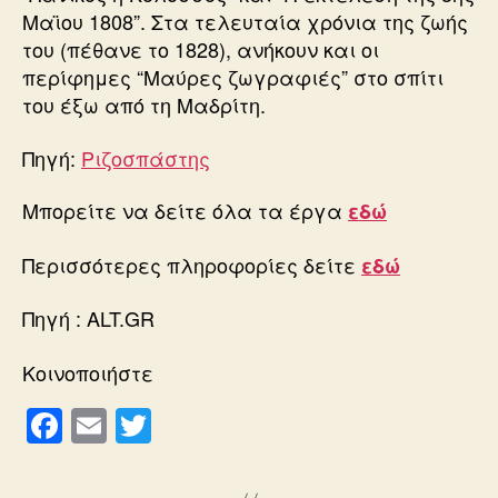
Μαϊου 1808”. Στα τελευταία χρόνια της ζωής
του (πέθανε το 1828), ανήκουν και οι
περίφημες “Μαύρες ζωγραφιές” στο σπίτι
του έξω από τη Μαδρίτη.
Πηγή:
Ριζοσπάστης
Μπορείτε να δείτε όλα τα έργα
εδώ
Περισσότερες πληροφορίες δείτε
εδώ
Πηγή : ALT.GR
Κοινοποιήστε
F
E
T
a
m
wi
c
ail
tt