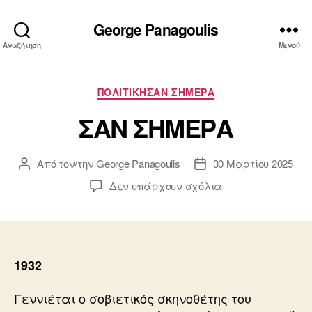
George Panagoulis
Αναζήτηση
Μενού
Κατηγορίες
ΠΟΛΙΤΙΚΗΣΑΝ ΣΗΜΕΡΑ
ΣΑΝ ΣΗΜΕΡΑ
Από τον/την
George Panagoulis
30 Μαρτίου 2025
Συντάκτης
Ημ.
άρθρου
δημοσίευσης
στο
Δεν υπάρχουν σχόλια
ΣΑΝ
ΣΗΜΕΡΑ
1932
Γεννιέται ο σοβιετικός σκηνοθέτης του