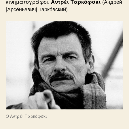
κινηματογράφου
(Андре́й
Αντρέι Ταρκόφσκι
[Арсе́ньевич] Тарко́вский).
Ο Αντρέι Ταρκόφσκι