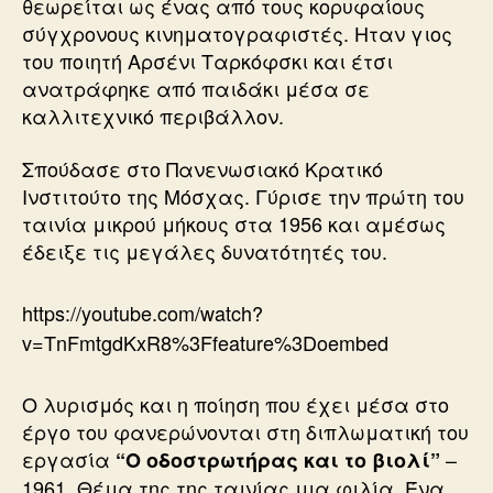
θεωρείται ως ένας από τους κορυφαίους
σύγχρονους κινηματογραφιστές. Ηταν γιος
του ποιητή Αρσένι Ταρκόφσκι και έτσι
ανατράφηκε από παιδάκι μέσα σε
καλλιτεχνικό περιβάλλον.
Σπούδασε στο Πανενωσιακό Κρατικό
Ινστιτούτο της Μόσχας. Γύρισε την πρώτη του
ταινία μικρού μήκους στα 1956 και αμέσως
έδειξε τις μεγάλες δυνατότητές του.
https://youtube.com/watch?
v=TnFmtgdKxR8%3Ffeature%3Doembed
Ο λυρισμός και η ποίηση που έχει μέσα στο
έργο του φανερώνονται στη διπλωματική του
εργασία
–
“Ο οδοστρωτήρας και το βιολί”
1961. Θέμα της της ταινίας μια φιλία. Ένα