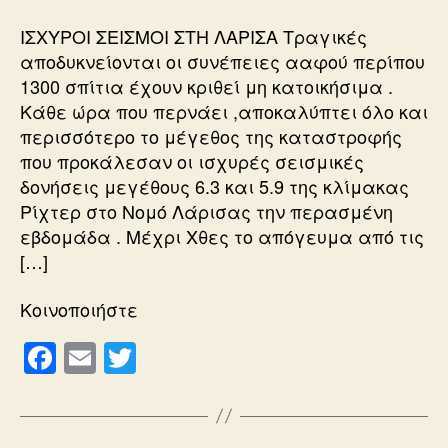
ΙΣΧΥΡΟΙ ΣΕΙΣΜΟΙ ΣΤΗ ΛΑΡΙΣΑ Τραγικές
αποδυκνείονται οι συνέπειες ααφού περίπου
1300 σπίτια έχουν κριθεί μη κατοικήσιμα .
Κάθε ώρα που περνάει ,αποκαλύπτει όλο και
περισσότερο το μέγεθος της καταστροφής
που προκάλεσαν οι ισχυρές σεισμικές
δονήσεις μεγέθους 6.3 και 5.9 της κλίμακας
Ρίχτερ στο Νομό Λάρισας την περασμένη
εβδομάδα . Μέχρι Χθες το απόγευμα από τις
[…]
Κοινοποιήστε
F
E
T
a
m
wi
c
ail
tt