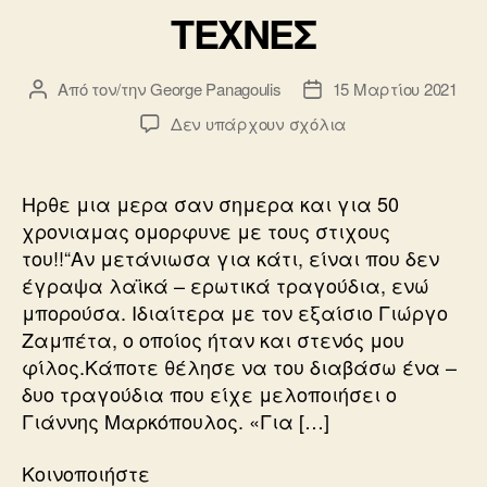
b
TEXNEΣ
o
o
Από τον/την
George Panagoulis
15 Μαρτίου 2021
Συντάκτης
Ημ.
k
άρθρου
δημοσίευσης
στο
Δεν υπάρχουν σχόλια
TEXNEΣ
Ηρθε μια μερα σαν σημερα και για 50
χρονιαμας ομορφυνε με τους στιχους
του!!“Αν μετάνιωσα για κάτι, είναι που δεν
έγραψα λαϊκά – ερωτικά τραγούδια, ενώ
μπορούσα. Ιδιαίτερα με τον εξαίσιο Γιώργο
Ζαμπέτα, ο οποίος ήταν και στενός μου
φίλος.Κάποτε θέλησε να του διαβάσω ένα –
δυο τραγούδια που είχε μελοποιήσει ο
Γιάννης Μαρκόπουλος. «Για […]
Κοινοποιήστε