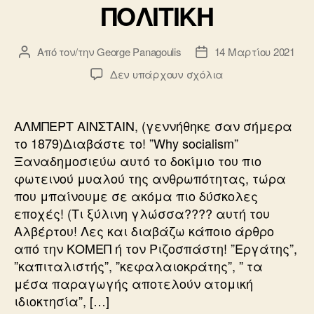
ΠΟΛΙΤΙΚΗ
o
o
Από τον/την
George Panagoulis
14 Μαρτίου 2021
Συντάκτης
Ημ.
k
άρθρου
δημοσίευσης
στο
Δεν υπάρχουν σχόλια
ΠΟΛΙΤΙΚΗ
ΑΛΜΠΕΡΤ ΑΙΝΣΤΑΙΝ, (γεννήθηκε σαν σήμερα
το 1879)Διαβάστε το! ”Why socialism”
Ξαναδημοσιεύω αυτό το δοκίμιο του πιο
φωτεινού μυαλού της ανθρωπότητας, τώρα
που μπαίνουμε σε ακόμα πιο δύσκολες
εποχές! (Τι ξύλινη γλώσσα???? αυτή του
Αλβέρτου! Λες και διαβάζω κάποιο άρθρο
από την ΚΟΜΕΠ ή τον Ριζοσπάστη! ”Εργάτης”,
”καπιταλιστής”, ”κεφαλαιοκράτης”, ” τα
μέσα παραγωγής αποτελούν ατομική
ιδιοκτησία”, […]