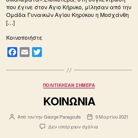
που έγινε στον Άγιο Κήρυκο, μίλησαν από την
Ομάδα Γυναικών Αγίου Κηρύκου η Μοσχάνθη
[…]
Κοινοποιήστε
F
E
T
a
m
wi
c
ail
tt
e
er
Κατηγορίες
ΠΟΛΙΤΙΚΗΣΑΝ ΣΗΜΕΡΑ
b
ΚΟΙΝΩΝΙΑ
o
o
Από τον/την
George Panagoulis
9 Μαρτίου 2021
Συντάκτης
Ημ.
k
άρθρου
δημοσίευσης
στο
Δεν υπάρχουν σχόλια
ΚΟΙΝΩΝΙΑ