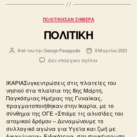
c
ail
tt
e
er
Κατηγορίες
ΠΟΛΙΤΙΚΗΣΑΝ ΣΗΜΕΡΑ
b
ΠΟΛΙΤΙΚΗ
o
o
Από τον/την
George Panagoulis
9 Μαρτίου 2021
Συντάκτης
Ημ.
k
άρθρου
δημοσίευσης
στο
Δεν υπάρχουν σχόλια
ΠΟΛΙΤΙΚΗ
ΙΚΑΡΙΑΣυγκεντρώσεις στις πλατείες του
νησιού στα πλαίσια της 8ης Μάρτη,
Παγκόσμιας Ημέρας της Γυναίκας,
πραγματοποιήθηκαν στην Ικαρία, με το
σύνθημα της ΟΓΕ «Σπάμε τις αλυσίδες του
ατομικού δρόμου – Δυναμώνουμε το
συλλογικό αγώνα για Υγεία και ζωή με
δικαιώματα».Ειδικότερα, στη συγκέντρωση