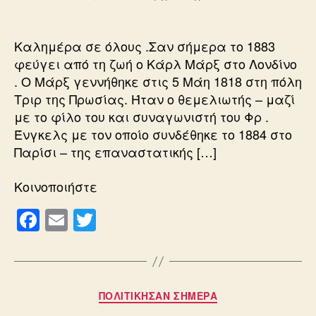
ΠΟΛΙΤΙΚΗ
Καλημέρα σε όλους .Σαν σήμερα το 1883
φεύγει από τη ζωή ο Κάρλ Μάρξ στο Λονδίνο
. Ο Μάρξ γεννήθηκε στις 5 Μάη 1818 στη πόλη
Τριρ της Πρωσίας. Ήταν ο θεμελιωτής – μαζί
με το φίλο του και συναγωνιστή του Φρ .
Ένγκελς με τον οποίο συνδέθηκε το 1884 στο
Παρίσι – της επαναστατικής […]
Κοινοποιήστε
F
E
T
a
m
wi
c
ail
tt
e
er
Κατηγορίες
ΠΟΛΙΤΙΚΗΣΑΝ ΣΗΜΕΡΑ
b