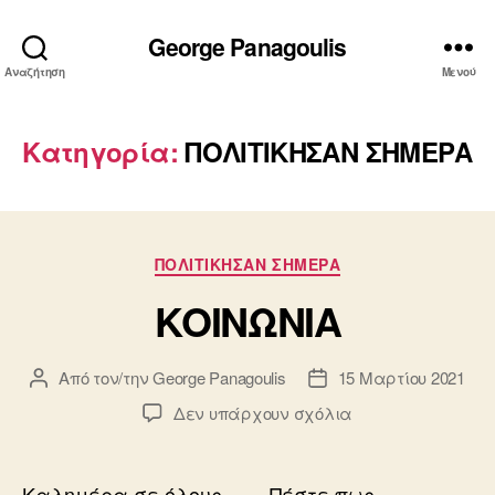
George Panagoulis
Αναζήτηση
Μενού
Κατηγορία:
ΠΟΛΙΤΙΚΗΣΑΝ ΣΗΜΕΡΑ
Κατηγορίες
ΠΟΛΙΤΙΚΗΣΑΝ ΣΗΜΕΡΑ
ΚΟΙΝΩΝΙΑ
Από τον/την
George Panagoulis
15 Μαρτίου 2021
Συντάκτης
Ημ.
άρθρου
δημοσίευσης
στο
Δεν υπάρχουν σχόλια
ΚΟΙΝΩΝΙΑ
Καλημέρα σε όλους . …. Πέστε πως