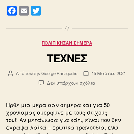
F
E
T
a
m
wi
c
ail
tt
e
er
Κατηγορίες
ΠΟΛΙΤΙΚΗΣΑΝ ΣΗΜΕΡΑ
b
TEXNEΣ
o
o
Από τον/την
George Panagoulis
15 Μαρτίου 2021
Συντάκτης
Ημ.
k
άρθρου
δημοσίευσης
στο
Δεν υπάρχουν σχόλια
TEXNEΣ
Ηρθε μια μερα σαν σημερα και για 50
χρονιαμας ομορφυνε με τους στιχους
του!!“Αν μετάνιωσα για κάτι, είναι που δεν
έγραψα λαϊκά – ερωτικά τραγούδια, ενώ