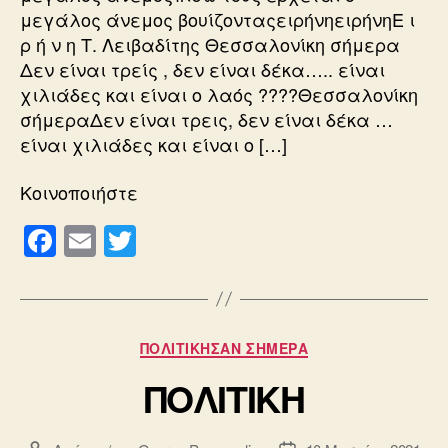
μεγάλος άνεμος βουίζονταςειρήνηειρήνηΕ ι
ρ ή ν η Τ. Λειβαδίτης Θεσσαλονίκη σήμερα
Δεν είναι τρείς , δεν είναι δέκα….. είναι
χιλιάδες και είναι ο λαός ????Θεσσαλονίκη
σήμεραΔεν είναι τρεις, δεν είναι δέκα …
είναι χιλιάδες και είναι ο […]
Κοινοποιήστε
F
E
T
a
m
wi
c
ail
tt
e
er
Κατηγορίες
ΠΟΛΙΤΙΚΗΣΑΝ ΣΗΜΕΡΑ
b
ΠΟΛΙΤΙΚΗ
o
o