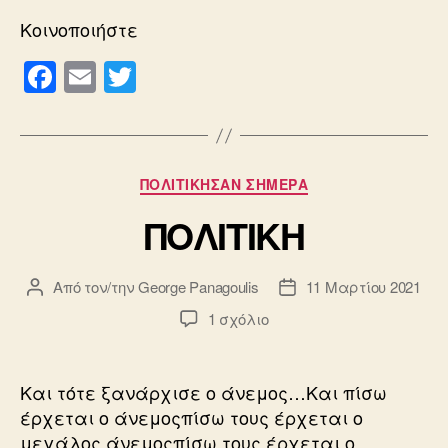
Κοινοποιήστε
F
E
T
a
m
wi
c
ail
tt
e
er
Κατηγορίες
ΠΟΛΙΤΙΚΗΣΑΝ ΣΗΜΕΡΑ
b
ΠΟΛΙΤΙΚΗ
o
o
Από τον/την
George Panagoulis
11 Μαρτίου 2021
Συντάκτης
Ημ.
k
άρθρου
δημοσίευσης
στο
1 σχόλιο
ΠΟΛΙΤΙΚΗ
Και τότε ξανάρχισε ο άνεμος…Και πίσω
έρχεται ο άνεμοςπίσω τους έρχεται ο
μεγάλος άνεμοςπίσω τους έρχεται ο