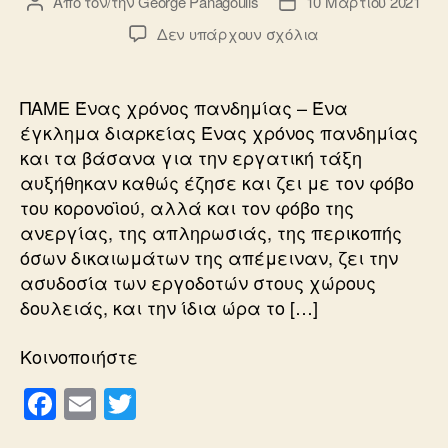
Από τον/την
George Panagoulis
10 Μαρτίου 2021
Συντάκτης
Ημ.
k
άρθρου
δημοσίευσης
στο
Δεν υπάρχουν σχόλια
ΠΟΛΙΤΙΚΗ
ΠΑΜΕ Ένας χρόνος πανδημίας – Ένα
έγκλημα διαρκείας Ένας χρόνος πανδημίας
και τα βάσανα για την εργατική τάξη
αυξήθηκαν καθώς έζησε και ζει με τον φόβο
του κορονοϊού, αλλά και τον φόβο της
ανεργίας, της απληρωσιάς, της περικοπής
όσων δικαιωμάτων της απέμειναν, ζει την
ασυδοσία των εργοδοτών στους χώρους
δουλειάς, και την ίδια ώρα το […]
Κοινοποιήστε
F
E
T
a
m
wi