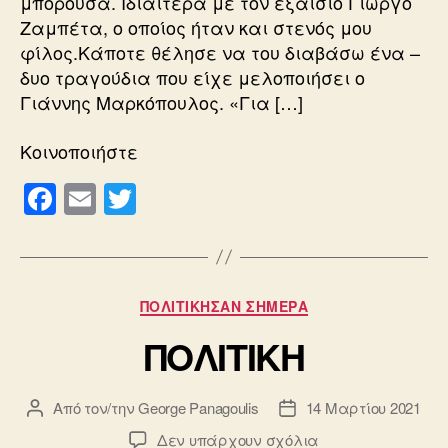
μπορούσα. Ιδιαίτερα με τον εξαίσιο Γιώργο
Ζαμπέτα, ο οποίος ήταν και στενός μου
φίλος.Κάποτε θέλησε να του διαβάσω ένα –
δυο τραγούδια που είχε μελοποιήσει ο
Γιάννης Μαρκόπουλος. «Για […]
Κοινοποιήστε
F
E
T
a
m
wi
c
ail
tt
e
er
Κατηγορίες
ΠΟΛΙΤΙΚΗΣΑΝ ΣΗΜΕΡΑ
b
ΠΟΛΙΤΙΚΗ
o
o
Από τον/την
George Panagoulis
14 Μαρτίου 2021
Συντάκτης
Ημ.
k
άρθρου
δημοσίευσης
στο
Δεν υπάρχουν σχόλια