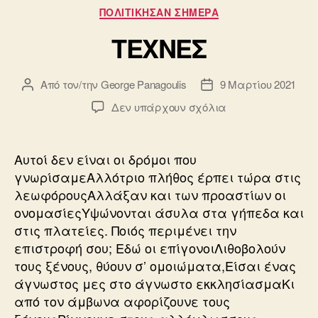
e
er
Κατηγορίες
ΠΟΛΙΤΙΚΗΣΑΝ ΣΗΜΕΡΑ
b
ΤΕΧΝΕΣ
o
o
Από τον/την
George Panagoulis
9 Μαρτίου 2021
Συντάκτης
Ημ.
k
άρθρου
δημοσίευσης
στο
Δεν υπάρχουν σχόλια
ΤΕΧΝΕΣ
Αυτοί δεν είναι οι δρόμοι που
γνωρίσαμεΑλλότριο πλήθος έρπει τώρα στις
λεωφόρουςΑλλάξαν και των προαστίων οι
ονομασίεςΥψώνονται άσυλα στα γήπεδα και
στις πλατείες. Ποιός περιμένει την
επιστροφή σου; Εδώ οι επίγονοιΛιθοβολούν
τους ξένους, θύουν σ’ ομοιώματα,Είσαι ένας
άγνωστος μες στο άγνωστο εκκλησίασμαΚι
από τον άμβωνα αφορίζουνε τους