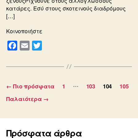
ξένουςΡίχνουνε στους αλλόγλωσσους
κατάρες. Εσύ στους σκοτεινούς διαδρόμους
[…]
Κοινοποιήστε
F
E
T
a
m
wi
c
ail
tt
e
er
Σελιδοποίηση
b
…
←
Πιο πρόσφατα
1
103
104
105
o
άρθρων
Παλαιότερα
→
o
k
Πρόσφατα άρθρα