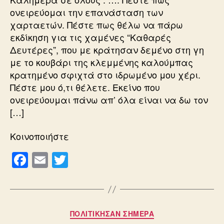
ονειρεύομαι την επανάσταση των
χαρταετών. Πέστε πως θέλω να πάρω
εκδίκηση για τις χαμένες “Καθαρές
Δευτέρες”, που με κράτησαν δεμένο στη γη
με το κουβάρι της κλεμμένης καλούμπας
κρατημένο σφιχτά στο ιδρωμένο μου χέρι.
Πέστε μου ό,τι θέλετε. Εκείνο που
ονειρεύουμαι πάνω απ’ όλα είναι να δω τον
[…]
Κοινοποιήστε
F
E
T
a
m
wi
c
ail
tt
e
er
Κατηγορίες
ΠΟΛΙΤΙΚΗΣΑΝ ΣΗΜΕΡΑ