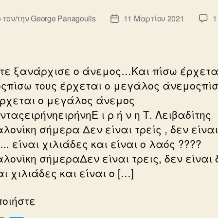
 τον/την
George Panagoulis
11 Μαρτίου 2021
1
κτης
Ημ.
ου
δημοσίευσης
ότε ξανάρχισε ο άνεμος…Και πίσω έρχετα
ςπίσω τους έρχεται ο μεγάλος άνεμοςπί
έρχεται ο μεγάλος άνεμος
νταςειρήνηειρήνηΕ ι ρ ή ν η Τ. Λειβαδίτης
λονίκη σήμερα Δεν είναι τρείς , δεν είναι
. είναι χιλιάδες και είναι ο λαός ????
λονίκη σήμεραΔεν είναι τρεις, δεν είναι
ι χιλιάδες και είναι ο […]
ποιήστε