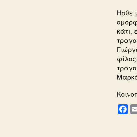
Ηρθε 
ομορφ
κάτι,
τραγο
Γιώργ
φίλος
τραγο
Μαρκό
Κοινο
F
a
c