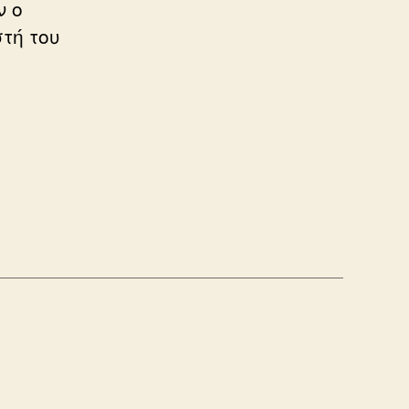
ν ο
τή του