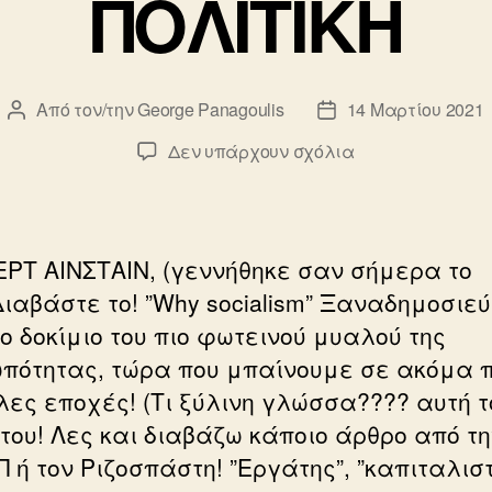
ΠΟΛΙΤΙΚΗ
Από τον/την
George Panagoulis
14 Μαρτίου 2021
Συντάκτης
Ημ.
άρθρου
δημοσίευσης
στο
Δεν υπάρχουν σχόλια
ΠΟΛΙΤΙΚΗ
ΡΤ ΑΙΝΣΤΑΙΝ, (γεννήθηκε σαν σήμερα το
Διαβάστε το! ”Why socialism” Ξαναδημοσιε
ο δοκίμιο του πιο φωτεινού μυαλού της
πότητας, τώρα που μπαίνουμε σε ακόμα π
λες εποχές! (Τι ξύλινη γλώσσα???? αυτή τ
του! Λες και διαβάζω κάποιο άρθρο από τη
 ή τον Ριζοσπάστη! ”Εργάτης”, ”καπιταλιστ