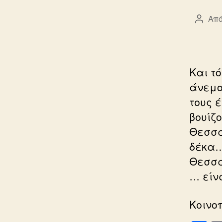
Από
Συντά
άρθρ
Και τ
άνεμο
τους 
βουίζο
Θεσσα
δέκα….
Θεσσα
… είνα
Κοινο