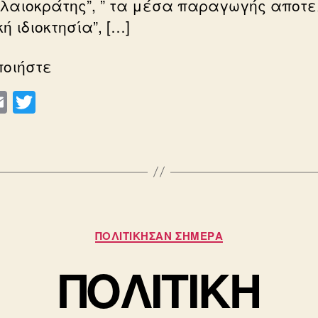
λαιοκράτης”, ” τα μέσα παραγωγής αποτ
ή ιδιοκτησία”, […]
ποιήστε
E
T
m
wi
ail
tt
er
Κατηγορίες
ΠΟΛΙΤΙΚΗΣΑΝ ΣΗΜΕΡΑ
ΠΟΛΙΤΙΚΗ