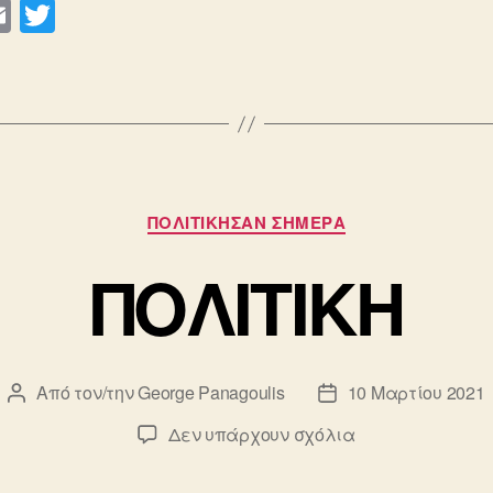
E
T
m
wi
ail
tt
er
Κατηγορίες
ΠΟΛΙΤΙΚΗΣΑΝ ΣΗΜΕΡΑ
ΠΟΛΙΤΙΚΗ
Από τον/την
George Panagoulis
10 Μαρτίου 2021
Συντάκτης
Ημ.
άρθρου
δημοσίευσης
στο
Δεν υπάρχουν σχόλια
ΠΟΛΙΤΙΚΗ