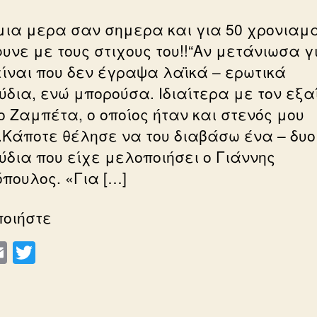
μια μερα σαν σημερα και για 50 χρονιαμ
υνε με τους στιχους του!!“Αν μετάνιωσα γ
 είναι που δεν έγραψα λαϊκά – ερωτικά
ύδια, ενώ μπορούσα. Ιδιαίτερα με τον εξα
ο Ζαμπέτα, ο οποίος ήταν και στενός μου
.Κάποτε θέλησε να του διαβάσω ένα – δυο
ύδια που είχε μελοποιήσει ο Γιάννης
πουλος. «Για […]
ποιήστε
E
T
m
wi
ail
tt