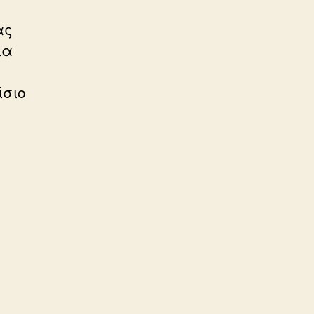
ας
ια
ίσιο