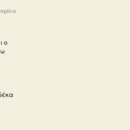
στο
 σχόλιο
ΠΟΛΙΤΙΚΗ
ι ο
σω
 δέκα