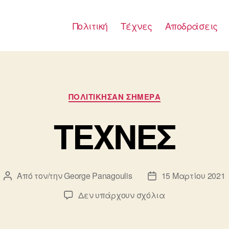
Πολιτική
Τέχνες
Αποδράσεις
Κατηγορίες
ΠΟΛΙΤΙΚΗΣΑΝ ΣΗΜΕΡΑ
TEXNEΣ
Από τον/την
George Panagoulis
15 Μαρτίου 2021
Συντάκτης
Ημ.
άρθρου
δημοσίευσης
στο
Δεν υπάρχουν σχόλια
TEXNEΣ