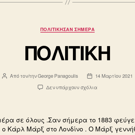
er
Κατηγορίες
ΠΟΛΙΤΙΚΗΣΑΝ ΣΗΜΕΡΑ
ΠΟΛΙΤΙΚΗ
Από τον/την
George Panagoulis
14 Μαρτίου 2021
Συντάκτης
Ημ.
άρθρου
δημοσίευσης
στο
Δεν υπάρχουν σχόλια
ΠΟΛΙΤΙΚΗ
έρα σε όλους .Σαν σήμερα το 1883 φεύγε
ή ο Κάρλ Μάρξ στο Λονδίνο . Ο Μάρξ γεννή