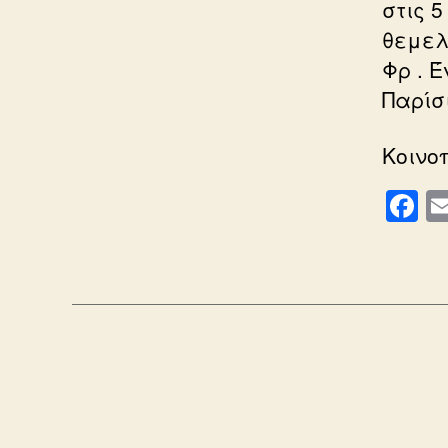
στις 5
θεμελ
Φρ . Έ
Παρίσ
Κοινο
F
a
c
e
b
o
o
k