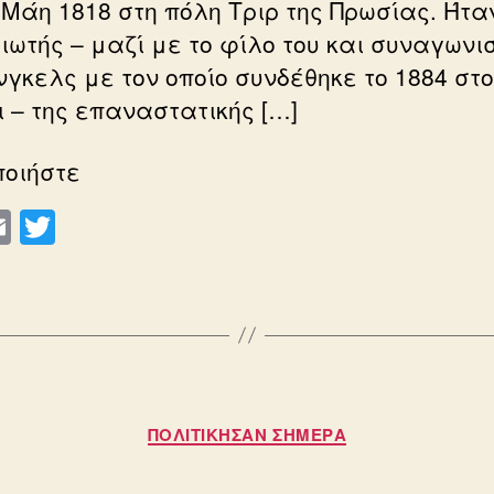
 Μάη 1818 στη πόλη Τριρ της Πρωσίας. Ήτα
ιωτής – μαζί με το φίλο του και συναγωνισ
νγκελς με τον οποίο συνδέθηκε το 1884 στο
ι – της επαναστατικής […]
ποιήστε
E
T
m
wi
ail
tt
er
Κατηγορίες
ΠΟΛΙΤΙΚΗΣΑΝ ΣΗΜΕΡΑ