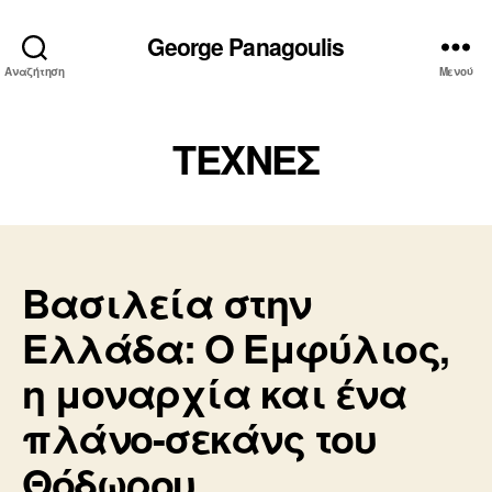
George Panagoulis
Αναζήτηση
Μενού
TEXNEΣ
Βασιλεία στην
Ελλάδα: Ο Εμφύλιος,
η μοναρχία και ένα
πλάνο-σεκάνς του
Θόδωρου