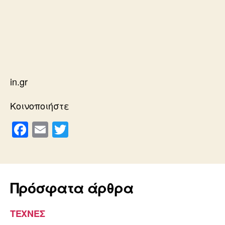
in.gr
Κοινοποιήστε
F
E
T
a
m
wi
c
ail
tt
e
er
Πρόσφατα άρθρα
b
o
ΤΕΧΝΕΣ