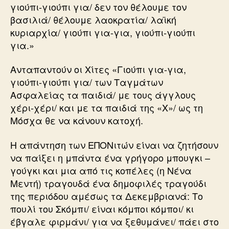
γιούπι-γιούπι για/ δεν τον θέλουμε τον
βασιλιά/ θέλουμε λαοκρατία/ λαϊκή
κυριαρχία/ γιούπι για-για, γιούπι-γιούπι
για.»
Ανταπαντούν οι Χίτες «Γιούπι για-για,
γιούπι-γιούπι για/ των Ταγμάτων
Ασφαλείας τα παιδιά/ με τους άγγλους
χέρι-χέρι/ και με τα παιδιά της «Χ»/ ως τη
Μόσχα θε να κάνουν κατοχή.
H απάντηση των ΕΠΟΝιτών είναι να ζητήσουν
να παίξει η μπάντα ένα γρήγορο μπουγκι –
γούγκι και μια από τις κοπέλες (η Νένα
Μεντή) τραγουδά ένα δημοφιλές τραγούδι
της περιόδου αμέσως τα Δεκεμβριανά: Το
πουλί του Σκόμπι/ είναι κόμποι κόμποι/ κι
έβγαλε φιρμάνι/ για να ξεθυμάνει/ πάει στο