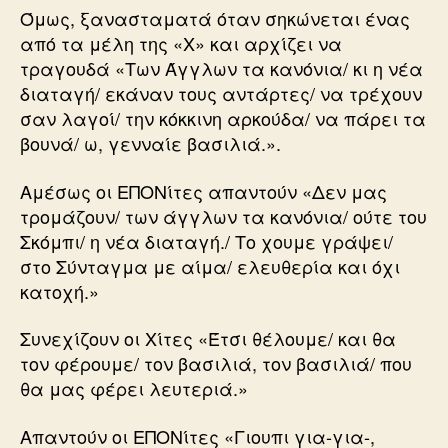
Όμως, ξανασταματά όταν σηκώνεται ένας
από τα μέλη της «Χ» και αρχίζει να
τραγουδά «Των Άγγλων τα κανόνια/ κι η νέα
διαταγή/ εκάναν τους αντάρτες/ να τρέχουν
σαν λαγοί/ την κόκκινη αρκούδα/ να πάρει τα
βουνά/ ω, γενναίε βασιλιά.».
Αμέσως οι ΕΠΟΝίτες απαντούν «Δεν μας
τρομάζουν/ των άγγλων τα κανόνια/ ούτε του
Σκόμπι/ η νέα διαταγή./ Το χουμε γράψει/
στο Σύνταγμα με αίμα/ ελευθερία και όχι
κατοχή.»
Συνεχίζουν οι Χίτες «Έτσι θέλουμε/ και θα
τον φέρουμε/ τον βασιλιά, τον βασιλιά/ που
θα μας φέρει λευτεριά.»
Απαντούν οι ΕΠΟΝίτες «Γιουπι για-για-,