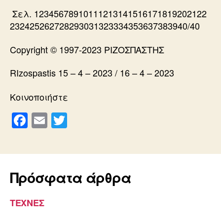
Σελ. 12345678910111213141516171819202122
232425262728293031323334353637383940/40
Copyright © 1997-2023 ΡΙΖΟΣΠΑΣΤΗΣ
RIzospastis 15 – 4 – 2023 / 16 – 4 – 2023
Κοινοποιήστε
F
E
T
a
m
wi
c
ail
tt
e
er
Πρόσφατα άρθρα
b
o
ΤΕΧΝΕΣ
o