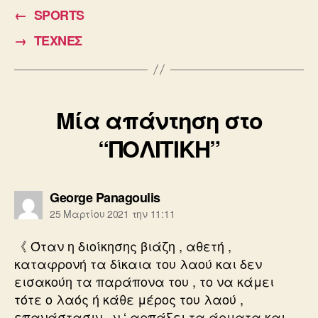
e
er
←
SPORTS
b
→
ΤΕΧΝΕΣ
o
o
k
Μία απάντηση στο
“ΠΟΛΙΤΙΚΗ”
λέει:
George Panagoulis
25 Μαρτίου 2021 την 11:11
《 Όταν η διοίκησης βιάζη , αθετή ,
καταφρονή τα δίκαια του λαού και δεν
εισακούη τα παράπονα του , το να κάμει
τότε ο λαός ή κάθε μέρος του λαού ,
επανάστασιν , ν ‘ αρπάξει τα άρματα και