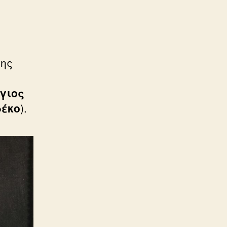
της
γιος
ρέκο
).