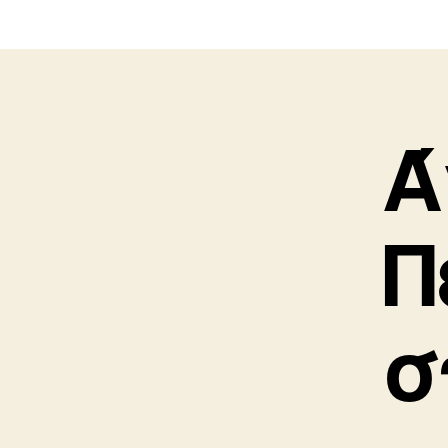
Ά
Π
σ