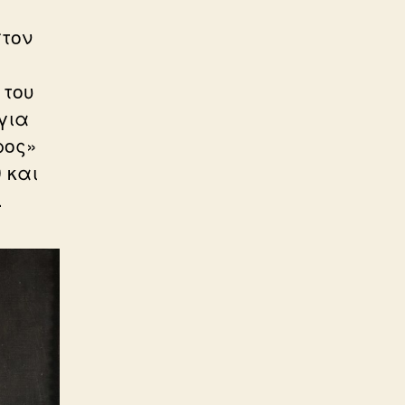
στον
 του
για
ρος»
 και
.