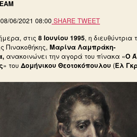
TEAM
 08/06/2021 08:00
SHARE
TWEET
ήμερα, στις
8 Ιουνίου 1995
, η διευθύντρια 
ής Πινακοθήκης,
Μαρίνα Λαμπράκη-
α,
ανακοινώνει την αγορά του πίνακα «
Ο Ά
ς
» του
Δομήνικου Θεοτοκόπουλου
(
Ελ Γκ