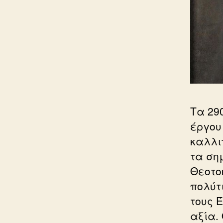
Τα 29
έργου
καλλι
τα ση
Θεοτο
πολύτ
τους 
αξία.