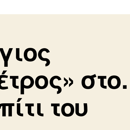
γιος
έτρος» στ
πίτι του