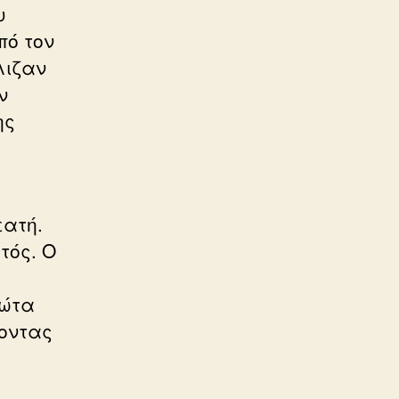
υ
πό τον
λιζαν
ν
ης
εατή.
τός. Ο
φώτα
ζοντας