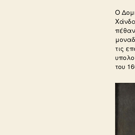
Ο Δομ
Χάνδα
πέθαν
μοναδ
τις ε
υπολο
του 16