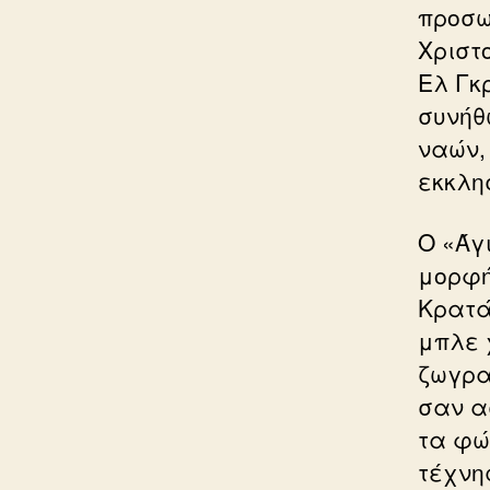
προσω
Χριστ
Ελ Γκ
συνήθ
ναών,
εκκλη
Ο «Άγ
μορφή
Κρατά
μπλε 
ζωγρα
σαν α
τα φώ
τέχνη