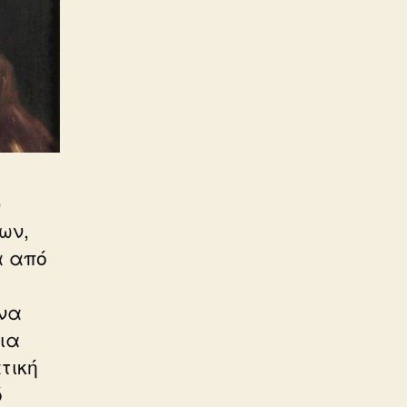
υ
ων,
α από
Ένα
ια
τική
ό