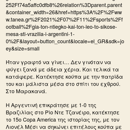
252Ff74a5affc0dfb8%26relation%3Dparent.parent
&container_width=26&href=https%3A%2F%2Fww
w.tanea.gr%2F2021%2F07%2F11%2Fsports%2Ff
ootball%2Fgia-ton-ntiegko-kai-ton-leo-to-sikose-
mesa-sti-vrazilia-i-argentini-1-
0%2F&layout=button_count&locale=el_GR&sdk=jo
ey&size=small
Ήταν γραφτό να γίνει… Δεν γινόταν να
φύγει ξανά με άδεια χέρια. Και τελικά τα
κατάφερε. Κατέκτησε κούπα με την πατρίδα
του και μάλιστα μέσα στο σπίτι του εχθρού.
Στο Μαρακανά.
Η Αργεντινή επικράτησε με 1-0 της
Βραζιλίας στο Ρίο Ντε Τζανέιρο, κατέκτησε
το 15ο Copa America της ιστορίας της, με τον
Λιονέλ Μέσι να σηκώνει επιτέλους κούπα με