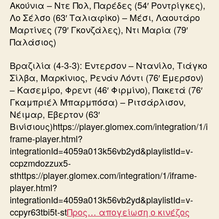
Ακούνια – Ντε Πολ, Παρέδες (54′ Ροντρίγκες),
Λο Σέλσο (63′ Ταλιαφίκο) – Μέσι, Λαουτάρο
Μαρτίνες (79′ Γκονζάλες), Ντι Μαρία (79′
Παλάσιος)
Βραζιλία (4-3-3): Εντερσον – Ντανίλο, Τιάγκο
Σίλβα, Μαρκίνιος, Ρενάν Λόντι (76′ Έμερσον)
– Κασεμίρο, Φρεντ (46′ Φιρμίνο), Πακετά (76′
Γκαμπριέλ Μπαρμπόσα) – Ριτσάρλισον,
Νέιμαρ, Εβερτον (63′
Βινίσιους)https://player.glomex.com/integration/1/i
frame-player.html?
integrationId=4059a013k56vb2yd&playlistId=v-
ccpzmdozzux5-
sthttps://player.glomex.com/integration/1/iframe-
player.html?
integrationId=4059a013k56vb2yd&playlistId=v-
ccpyr63tbi5t-st
Προς… απογείωση ο κινέζος