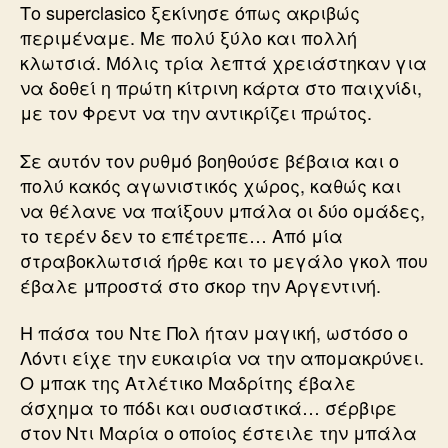
Το superclasico ξεκίνησε όπως ακριβώς
περιμέναμε. Με πολύ ξύλο και πολλή
κλωτσιά. Μόλις τρία λεπτά χρειάστηκαν για
να δοθεί η πρώτη κίτρινη κάρτα στο παιχνίδι,
με τον Φρεντ να την αντικρίζει πρώτος.
Σε αυτόν τον ρυθμό βοηθούσε βέβαια και ο
πολύ κακός αγωνιστικός χώρος, καθώς και
να θέλανε να παίξουν μπάλα οι δύο ομάδες,
το τερέν δεν το επέτρεπε… Από μία
στραβοκλωτσιά ήρθε και το μεγάλο γκολ που
έβαλε μπροστά στο σκορ την Αργεντινή.
Η πάσα του Ντε Πολ ήταν μαγική, ωστόσο ο
Λόντι είχε την ευκαιρία να την απομακρύνει.
Ο μπακ της Ατλέτικο Μαδρίτης έβαλε
άσχημα το πόδι και ουσιαστικά… σέρβιρε
στον Ντι Μαρία ο οποίος έστειλε την μπάλα