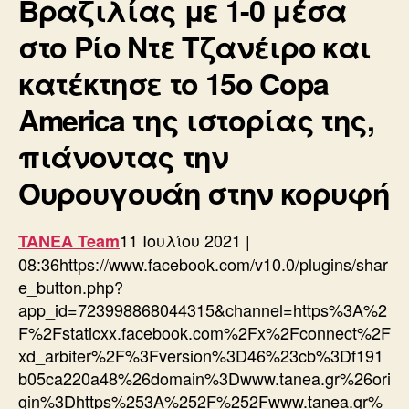
Βραζιλίας με 1-0 μέσα
στο Ρίο Ντε Τζανέιρο και
κατέκτησε το 15ο Copa
America της ιστορίας της,
πιάνοντας την
Ουρουγουάη στην κορυφή
11 Ιουλίου 2021 |
TANEA Team
08:36https://www.facebook.com/v10.0/plugins/shar
e_button.php?
app_id=723998868044315&channel=https%3A%2
F%2Fstaticxx.facebook.com%2Fx%2Fconnect%2F
xd_arbiter%2F%3Fversion%3D46%23cb%3Df191
b05ca220a48%26domain%3Dwww.tanea.gr%26ori
gin%3Dhttps%253A%252F%252Fwww.tanea.gr%