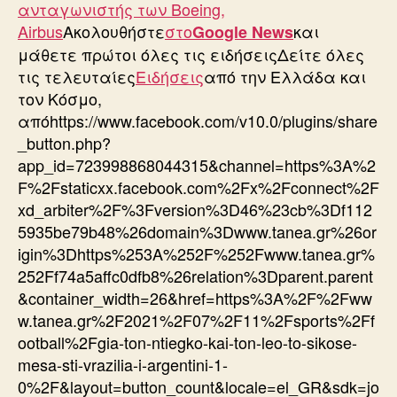
ανταγωνιστής των Boeing,
Airbus
Ακολουθήστε
στο
και
Google News
μάθετε πρώτοι όλες τις ειδήσειςΔείτε όλες
τις τελευταίες
Ειδήσεις
από την Ελλάδα και
τον Κόσμο,
από
https://www.facebook.com/v10.0/plugins/share
_button.php?
app_id=723998868044315&channel=https%3A%2
F%2Fstaticxx.facebook.com%2Fx%2Fconnect%2F
xd_arbiter%2F%3Fversion%3D46%23cb%3Df112
5935be79b48%26domain%3Dwww.tanea.gr%26or
igin%3Dhttps%253A%252F%252Fwww.tanea.gr%
252Ff74a5affc0dfb8%26relation%3Dparent.parent
&container_width=26&href=https%3A%2F%2Fww
w.tanea.gr%2F2021%2F07%2F11%2Fsports%2Ff
ootball%2Fgia-ton-ntiegko-kai-ton-leo-to-sikose-
mesa-sti-vrazilia-i-argentini-1-
0%2F&layout=button_count&locale=el_GR&sdk=jo