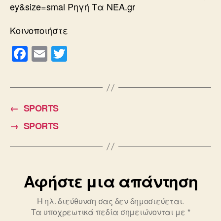
ey&size=smal Pηγή Τα ΝΈΑ.gr
Κοινοποιήστε
F
E
T
a
m
wi
c
ail
tt
e
er
←
SPORTS
b
→
SPORTS
o
o
k
Αφήστε μια απάντηση
Η ηλ. διεύθυνση σας δεν δημοσιεύεται.
Τα υποχρεωτικά πεδία σημειώνονται με
*