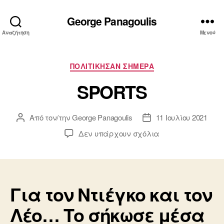
George Panagoulis
Αναζήτηση
Μενού
Κατηγορίες
ΠΟΛΙΤΙΚΗΣΑΝ ΣΗΜΕΡΑ
SPORTS
Από τον/την
George Panagoulis
11 Ιουλίου 2021
Συντάκτης
Ημ.
άρθρου
δημοσίευσης
στο
Δεν υπάρχουν σχόλια
SPORTS
Για τον Ντιέγκο και τον
Λέο… Το σήκωσε μέσα