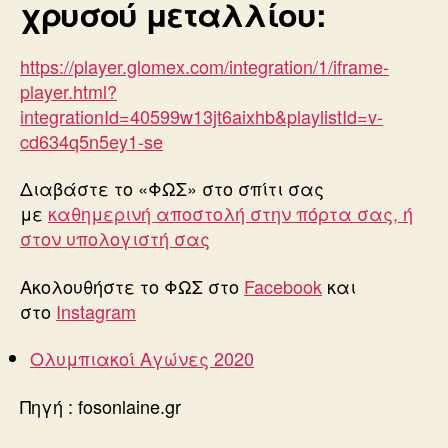
χρυσού μεταλλίου:
https://player.glomex.com/integration/1/iframe-
player.html?
integrationId=40599w13jt6aixhb&playlistId=v-
cd634q5n5ey1-se
Διαβάστε το «ΦΩΣ» στο σπίτι σας
με
καθημερινή αποστολή στην πόρτα σας, ή
στον υπολογιστή σας
Ακολουθήστε το ΦΩΣ στο
Facebook
και
στο
Instagram
Ολυμπιακοί Αγώνες 2020
Πηγή : fosonlaine.gr