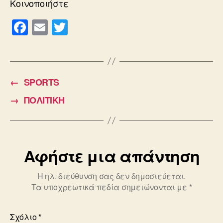
Κοινοποιήστε
F
E
T
a
m
wi
c
ail
tt
e
er
←
SPORTS
b
→
ΠΟΛΙΤΙΚΗ
o
o
k
Αφήστε μια απάντηση
Η ηλ. διεύθυνση σας δεν δημοσιεύεται.
Τα υποχρεωτικά πεδία σημειώνονται με
*
Σχόλιο
*