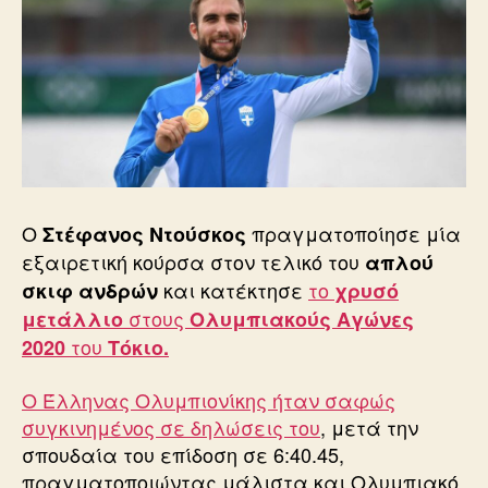
Ο
πραγματοποίησε μία
Στέφανος Ντούσκος
εξαιρετική κούρσα στον τελικό του
απλού
και κατέκτησε
το
σκιφ ανδρών
χρυσό
στους
μετάλλιο
Ολυμπιακούς Αγώνες
του
2020
Τόκιο.
Ο Έλληνας Ολυμπιονίκης ήταν σαφώς
συγκινημένος σε δηλώσεις του
, μετά την
σπουδαία του επίδοση σε 6:40.45,
πραγματοποιώντας μάλιστα και Ολυμπιακό