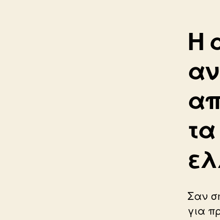
Η 
αν
απ
τα
ελ
Σαν σ
για π