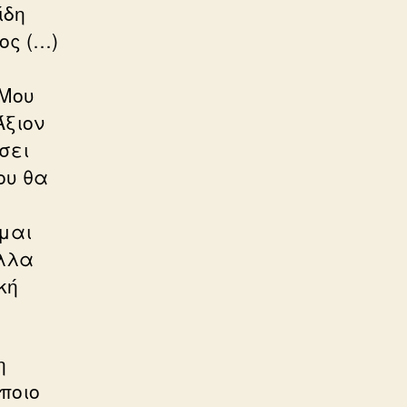
ίδη
ος (…)
 Μου
Άξιον
σει
ου θα
α
ίμαι
άλλα
κή
η
άποιο