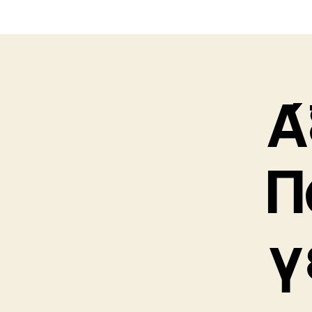
Ά
Π
γ