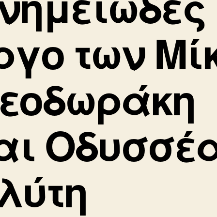
νημειώδες
ργο των Μί
εοδωράκη
αι Οδυσσέ
λύτη