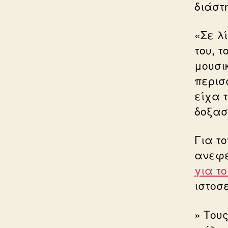
διάστ
«Σε λ
του, 
μουσι
περισ
είχα τ
δοξαστ
Για το
ανεφέ
για το
ιστοσ
» Του