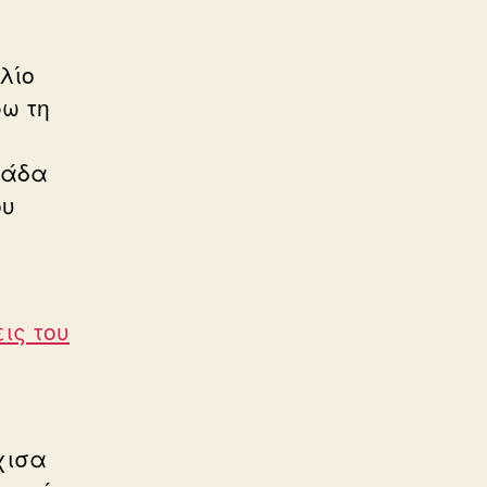
λίο
φω τη
μάδα
ου
ις του
χισα