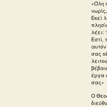
«Όλη 
νωρίς
Εκεί 
πλησί
λέει: 
Εστί,
αυτόν 
σας ο
λειτο
βέβαιο
έργα σ
σας»
Ο Θεο
διεύθυ