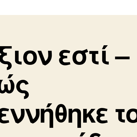
ξιον εστί –
ώς
εννήθηκε τ