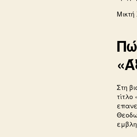
Μικτή
Πώ
«Ά
Στη β
τίτλο
επανε
Θεοδω
εμβλη