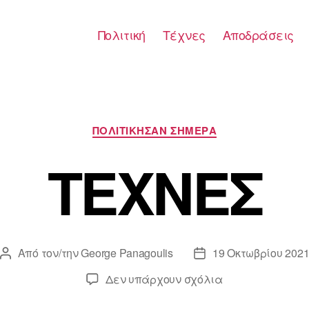
Πολιτική
Τέχνες
Αποδράσεις
Κατηγορίες
ΠΟΛΙΤΙΚΗΣΑΝ ΣΗΜΕΡΑ
ΤΕΧΝΕΣ
Από τον/την
George Panagoulis
19 Οκτωβρίου 202
Συντάκτης
Ημ.
άρθρου
δημοσίευσης
στο
Δεν υπάρχουν σχόλια
ΤΕΧΝΕΣ