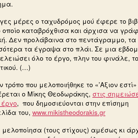
ημα.
ίγες μέρες ο ταχυδρόμος μού έφερε το βιβ
το οποίο καταβρόχθισα και άρχισα να γρά
κή. Δεν προλάβαινα στο πεντάγραμμο, τα
σότερα τα έγραψα στο πλάι. Σε μια εβδο
ελειώσει όλο το έργο, πλην του φινάλε, τ
ικού. (…)
ν τρόπο που μελοποιήθηκε το «’Αξιον εστί»
ρεται ο Μίκης Θεοδωράκης,
στις σημειώσε
 έργο
, που δημοσιεύονται στην επίσημη
ελίδα του,
www.mikistheodorakis.gr
ς μελοποίησα (τους στίχους) αμέσως κι άρ