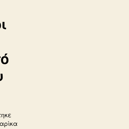
ι
πό
υ
ς
τηκε
Μαρίκα