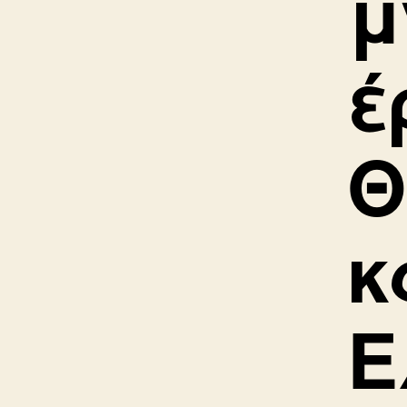
μ
έ
Θ
κ
Ε