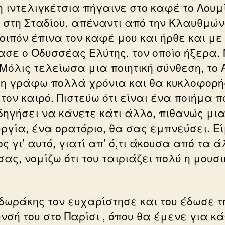
η ιντελιγκέτσια πήγαινε στο καφέ το Λουμ
, στη Σταδίου, απέναντι από την Κλαυθμών
λοιπόν έπινα τον καφέ μου και ήρθε και με
ασε ο Οδυσσέας Ελύτης, τον οποίο ήξερα.
‘Μόλις τελείωσα μια ποιητική σύνθεση, το 
 τη γράφω πολλά χρόνια και θα κυκλοφορή
τον καιρό. Πιστεύω ότι είναι ένα ποιήμα π
δηγήσει να κάνετε κάτι άλλο, πιθανώς μι
υργία, ένα ορατόριο, θα σας εμπνεύσει. Ε
ς γι’ αυτό, γιατί απ’ ό,τι άκουσα από τα 
ας, νομίζω ότι του ταιριάζει πολύ η μουσι
δωράκης τον ευχαρίστησε και του έδωσε τ
νσή του στο Παρίσι , όπου θα έμενε για κ