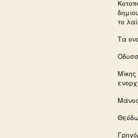
Κοτοπ
δημιο
το λα
Τα ον
Οδυσσ
Μίκης
ενορχ
Μάνος
Θεόδω
Γρηγό