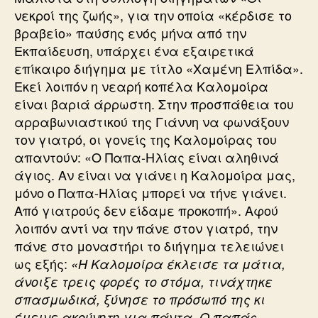
νεκροί της ζωής», για την οποία «κέρδισε το
βραβείο» παύσης ενός μήνα από την
Εκπαίδευση, υπάρχει ένα εξαιρετικά
επίκαιρο διήγημα με τίτλο «Χαμένη Ελπίδα».
Εκεί λοιπόν η νεαρή κοπέλα Καλομοίρα
είναι βαριά άρρωστη. Στην προσπάθεια του
αρραβωνιαστικού της Γιάννη να φωνάξουν
τον γιατρό, οι γονείς της Καλομοίρας του
απαντούν: «Ο Παπα-Ηλίας είναι αληθινά
άγιος. Αν είναι να γιάνει η Καλομοίρα μας,
μόνο ο Παπα-Ηλίας μπορεί να τήνε γιάνει.
Από γιατρούς δεν είδαμε προκοπή». Αφού
λοιπόν αντί να την πάνε στον γιατρό, την
πάνε στο μοναστήρι το διήγημα τελειώνει
ως εξής:
«Η Καλομοίρα έκλεισε τα μάτια,
άνοιξε τρεις φορές το στόμα, τινάχτηκε
σπασμωδικά, ξύνησε το πρόσωπό της κι
έμεινε ακούνητη για πάντα. Ο παπάς