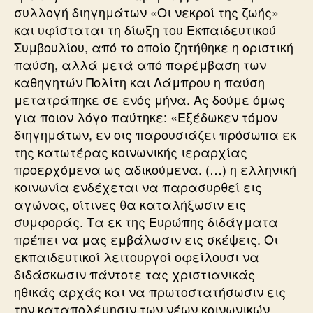
συλλογή διηγημάτων «Οι νεκροί της ζωής»
και υφίσταται τη δίωξη του Εκπαιδευτικού
Συμβουλίου, από το οποίο ζητήθηκε η οριστική
παύση, αλλά μετά από παρέμβαση των
καθηγητών Πολίτη και Λάμπρου η παύση
μετατράπηκε σε ενός μήνα. Ας δούμε όμως
για ποιον λόγο παύτηκε: «Εξέδωκεν τόμον
διηγημάτων, εν οις παρουσιάζει πρόσωπα εκ
της κατωτέρας κοινωνικής ιεραρχίας
προερχόμενα ως αδικούμενα. (…) η ελληνική
κοινωνία ενδέχεται να παρασυρθεί εις
αγώνας, οίτινες θα καταλήξωσιν εις
συμφοράς. Τα εκ της Ευρώπης διδάγματα
πρέπει να μας εμβάλωσιν εις σκέψεις. Οι
εκπαιδευτικοί λειτουργοί οφείλουσι να
διδάσκωσιν πάντοτε τας χριστιανικάς
ηθικάς αρχάς και να πρωτοστατήσωσιν εις
την καταπολέμησιν των νέων κοινωνικών