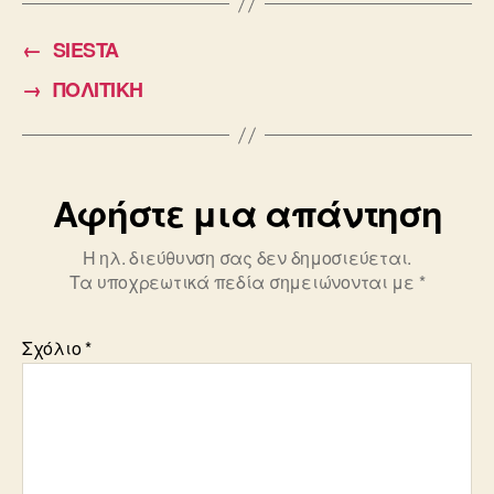
e
er
←
SIESTA
b
→
ΠΟΛΙΤΙΚΗ
o
o
k
Αφήστε μια απάντηση
Η ηλ. διεύθυνση σας δεν δημοσιεύεται.
Τα υποχρεωτικά πεδία σημειώνονται με
*
Σχόλιο
*