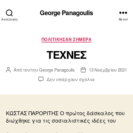
George Panagoulis
Αναζήτηση
Μενού
Κατηγορίες
ΠΟΛΙΤΙΚΗΣΑΝ ΣΗΜΕΡΑ
ΤΕΧΝΕΣ
Από τον/την
George Panagoulis
13 Νοεμβρίου 2021
Συντάκτης
Ημ.
άρθρου
δημοσίευσης
στο
Δεν υπάρχουν σχόλια
ΤΕΧΝΕΣ
ΚΩΣΤΑΣ ΠΑΡΟΡΙΤΗΣ Ο πρώτος δάσκαλος που
διώχθηκε για τις σοσιαλιστικές ιδέες του