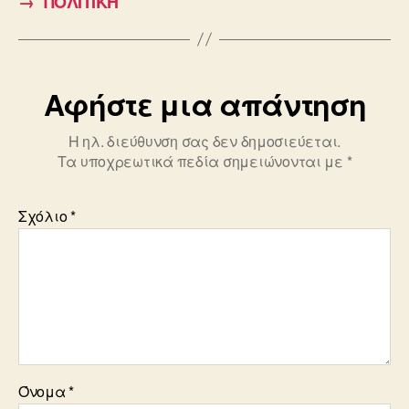
→
ΠΟΛΙΤΙΚΗ
o
o
k
Αφήστε μια απάντηση
Η ηλ. διεύθυνση σας δεν δημοσιεύεται.
Τα υποχρεωτικά πεδία σημειώνονται με
*
Σχόλιο
*
Όνομα
*