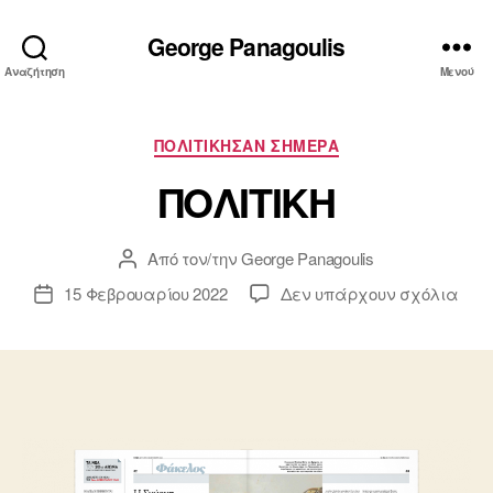
George Panagoulis
Αναζήτηση
Μενού
Κατηγορίες
ΠΟΛΙΤΙΚΗΣΑΝ ΣΗΜΕΡΑ
ΠΟΛΙΤΙΚΗ
Από τον/την
George Panagoulis
Συντάκτης
άρθρου
στο
15 Φεβρουαρίου 2022
Δεν υπάρχουν σχόλια
Ημ.
ΠΟΛ
δημοσίευσης