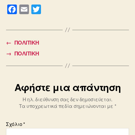
F
E
T
a
m
wi
c
ail
tt
e
er
←
ΠΟΛΙΤΙΚΗ
b
→
ΠΟΛΙΤΙΚΗ
o
o
k
Αφήστε μια απάντηση
Η ηλ. διεύθυνση σας δεν δημοσιεύεται.
Τα υποχρεωτικά πεδία σημειώνονται με
*
Σχόλιο
*