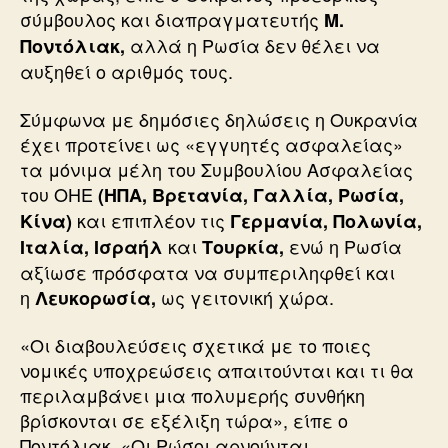
σύμβουλος και διαπραγματευτής
Μ.
αλλά η Ρωσία δεν θέλει να
Ποντόλιακ,
αυξηθεί ο αριθμός τους.
Σύμφωνα με δημόσιες δηλώσεις η Ουκρανία
έχει προτείνει ως «εγγυητές ασφαλείας»
τα μόνιμα μέλη του Συμβουλίου Ασφαλείας
του ΟΗΕ
(ΗΠΑ, Βρετανία, Γαλλία, Ρωσία,
και επιπλέον τις
Κίνα)
Γερμανία, Πολωνία,
και
ενώ η Ρωσία
Ιταλία, Ισραήλ
Τουρκία,
αξίωσε πρόσφατα να συμπεριληφθεί και
η
ως γειτονική χώρα.
Λευκορωσία,
«Οι διαβουλεύσεις σχετικά με το ποιες
νομικές υποχρεώσεις απαιτούνται και τι θα
περιλαμβάνει μια πολυμερής συνθήκη
βρίσκονται σε εξέλιξη τώρα», είπε ο
Ποντόλιακ. «Οι Ρώσοι αρνούνται