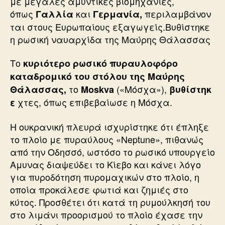
με μεγάλες αμυντικές βιομηχανίες,
όπως
και
περιλαμβάνον
Γαλλία
Γερμανία,
ται στους Ευρωπαίους εξαγωγείς.Βυθίστηκε
η ρωσική ναυαρχίδα της Μαύρης Θάλασσας
Το
κυριότερο ρωσικό πυραυλοφόρο
καταδρομικό του στόλου της Μαύρης
το
(«Μόσχα»),
Θάλασσας,
Moskva
βυθίστηκ
χτες, όπως επιβεβαίωσε η Μόσχα.
ε
Η ουκρανική πλευρά ισχυρίστηκε ότι έπληξε
το πλοίο με πυραύλους «Neptune», πιθανώς
από την Οδησσό, ωστόσο το ρωσικό υπουργείο
Αμυνας διαψεύδει το Κίεβο και κάνει λόγο
για πυροδότηση πυρομαχικών στο πλοίο, η
οποία προκάλεσε φωτιά και ζημιές στο
κύτος. Προσθέτει ότι κατά τη ρυμούλκησή του
στο λιμάνι προορισμού το πλοίο έχασε την