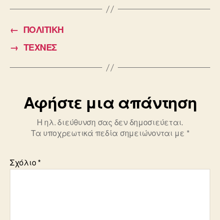
c
ail
tt
e
er
←
ΠΟΛΙΤΙΚΗ
b
→
ΤΕΧΝΕΣ
o
o
k
Αφήστε μια απάντηση
Η ηλ. διεύθυνση σας δεν δημοσιεύεται.
Τα υποχρεωτικά πεδία σημειώνονται με
*
Σχόλιο
*