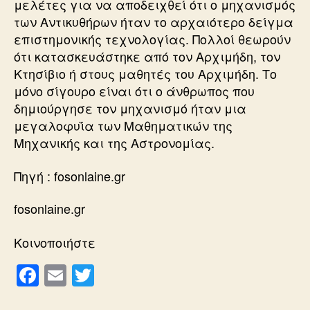
μελέτες για να αποδειχθεί ότι ο μηχανισμός
των Αντικυθήρων ήταν το αρχαιότερο δείγμα
επιστημονικής τεχνολογίας. Πολλοί θεωρούν
ότι κατασκευάστηκε από τον Αρχιμήδη, τον
Κτησίβιο ή στους μαθητές του Αρχιμήδη. Το
μόνο σίγουρο είναι ότι ο άνθρωπος που
δημιούργησε τον μηχανισμό ήταν μια
μεγαλοφυΐα των Μαθηματικών της
Μηχανικής και της Αστρονομίας.
Πηγή : fosonlaine.gr
fosonlaine.gr
Κοινοποιήστε
F
E
T
a
m
wi