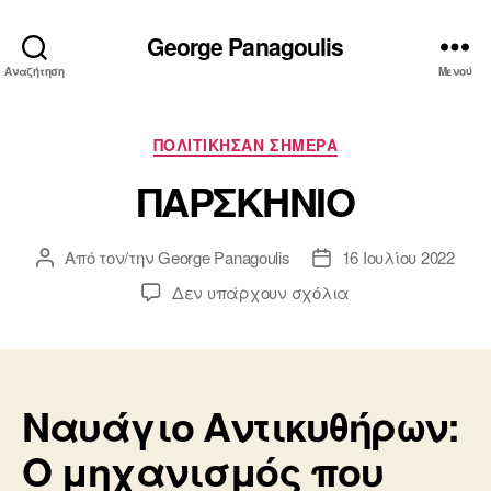
George Panagoulis
Αναζήτηση
Μενού
Κατηγορίες
ΠΟΛΙΤΙΚΗΣΑΝ ΣΗΜΕΡΑ
ΠΑΡΣΚΗΝΙΟ
Από τον/την
George Panagoulis
16 Ιουλίου 2022
Συντάκτης
Ημ.
άρθρου
δημοσίευσης
στο
Δεν υπάρχουν σχόλια
ΠΑΡΣΚΗΝΙΟ
Ναυάγιο Αντικυθήρων:
Ο μηχανισμός που