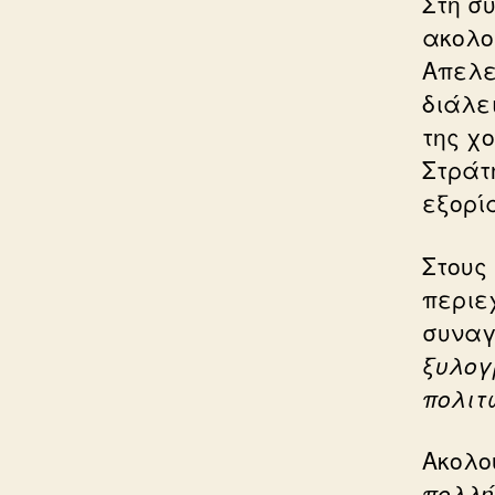
Στη σ
ακολο
Απελευ
διάλει
της χ
Στράτη
εξορί
Στους
περιε
συναγ
ξυλογ
πολιτ
Ακολο
πολλή