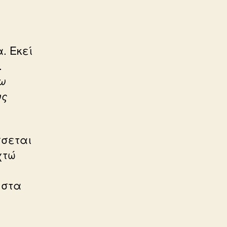
. Εκεί
.
ω
υς
σσεται
χτώ
 στα