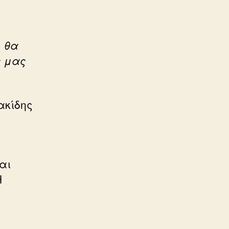
, θα
ς μας
ακίδης
αι
Η