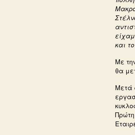
Μακρο
Στέλν
αντισ
είχαμ
και τ
Με τη
θα με
Μετά 
εργασ
κυκλοφ
Πρώτη
Εταιρ