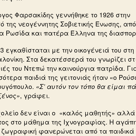
ργος Φαρσακίδης γεννήθηκε το 1926 στην
ό της νεογέννητης Σοβιετικής Ένωσης, από
α Ρωσίδα και πατέρα Έλληνα της διασπορ
33 εγκαθίσταται με την οικογένειά του στη
λονίκη. Στα δεκατέσσερά του γνωρίζει στ
νιές του Ντεπώ την καινούργια πατρίδα. Γι
σότερα παιδιά της γειτονιάς ήταν «ο Ρούσο
υγόπουλο.
«Σ’ αυτόν τον τόπο θα είμαι π
ξένος»
, γράφει.
χολείο δεν είναι ο «καλός μαθητής» αλλά
τος στο μάθημα της Ιχνογραφίας. Η αγάπη
η ζωγραφική φανερώνεται από τα παιδικά 