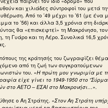
υνέχεια παίρνει τον ίδιο «δρόμο» που
υθούν και χιλιάδες σύντροφοί του μετά τη
θέρωση. Από το ’49 μέχρι το ’61 (με ένα 
μμα το ’56) και άλλα 3,5 χρόνια στη διάρ
ούντας θα «επισκεφτεί» τη Μακρόνησο, τον
, τη Γυάρο και τη Λέρο. Συνολικά 16,5 χρό
ας.
 τόπους της κράτησής του ζωγραφίζει θέμ
χόμενο από τη ζωή των συγκρατούμενων
ωνιστών του. «
Η πρώτη μου γνωριμία με τ
ραφία είχε γίνει το 1949-1950 στο “Σύρμα
ών στο ΑΕΤΟ – ΕΣΑΙ στο Μακρονήσι…».
ύθησε ο Άη Στράτης.
«Στον Αη Στράτη υπήρ
 αρρώστια μετά τα βασανιστήρια της