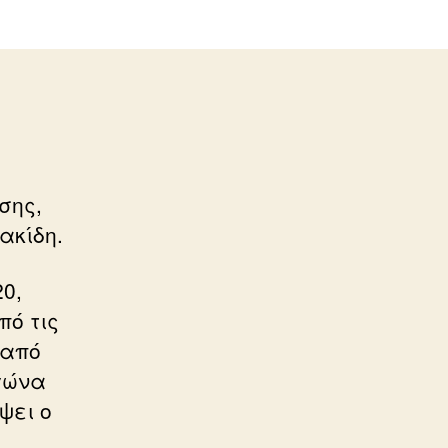
σης,
ακίδη.
20,
πό τις
 από
γώνα
ψει ο