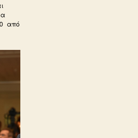
ι
ια
20 από