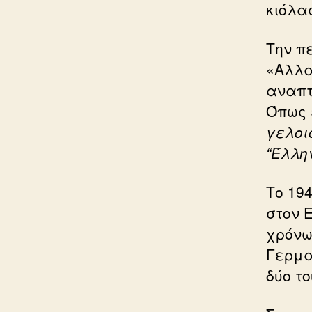
κιόλα
Την π
«Αλλα
αναπτ
Όπως ε
γελοι
“Έλλη
Το 19
στον 
χρόνω
Γερμα
δύο το