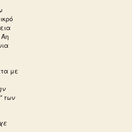
ν
μικρό
κεια
 Άη
νια
ατα με
ην
” των
χε