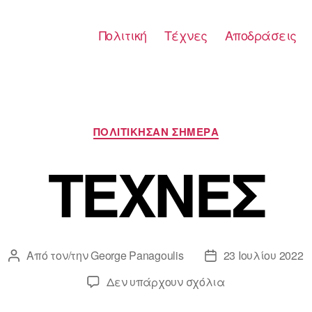
Πολιτική
Τέχνες
Αποδράσεις
Κατηγορίες
ΠΟΛΙΤΙΚΗΣΑΝ ΣΗΜΕΡΑ
ΤΕΧΝΕΣ
Από τον/την
George Panagoulis
23 Ιουλίου 2022
Συντάκτης
Ημ.
άρθρου
δημοσίευσης
στο
Δεν υπάρχουν σχόλια
ΤΕΧΝΕΣ