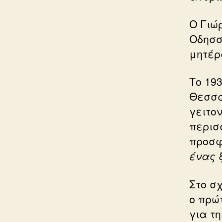
Ο Γιώ
Οδησσ
μητέρ
Το 19
Θεσσα
γειτο
περισ
προσφ
ένας 
Στο σ
ο πρώ
για τ