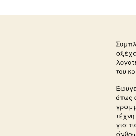
Συμπλ
αξέχα
λογοτ
του κ
Έφυγε 
όπως 
γραμμ
τέχνη
για τ
άνθρ