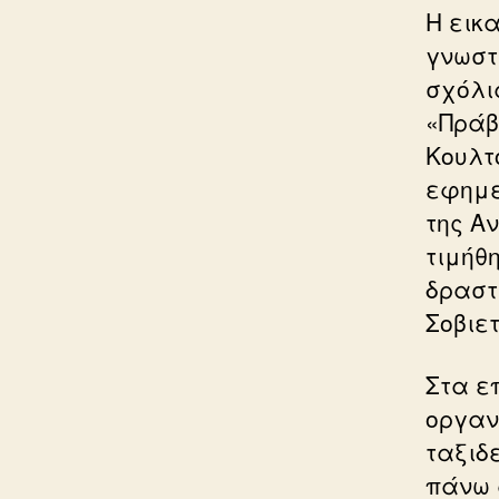
Η εικα
γνωστ
σχόλι
«Πράβ
Κουλτ
εφημε
της Α
τιμήθη
δραστ
Σοβιετ
Στα ε
οργαν
ταξιδ
πάνω 