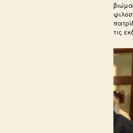
βιώμα
φιλοσ
πατρί
τις ε