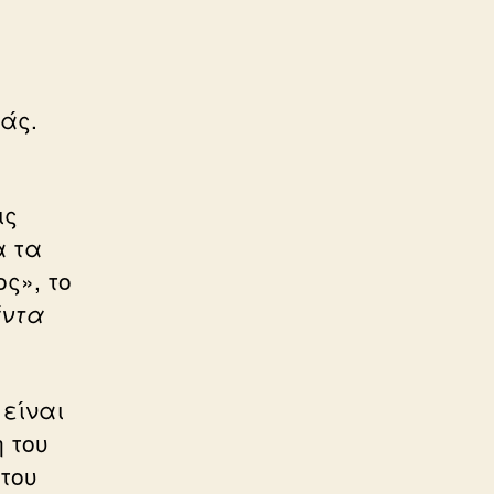
άς.
ις
α τα
ς», το
άντα
 είναι
 του
του