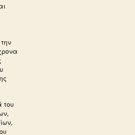
αι
 την
χρονα
ς
ου
ης
ά του
ων,
ίων,
ου