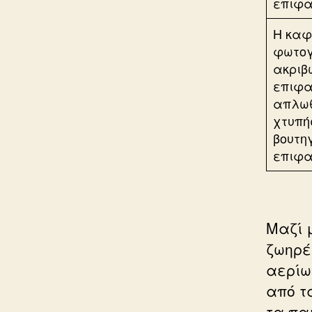
Η καφ
φωτογ
ακριβ
επιφα
απλωθ
χτυπή
βουτη
επιφα
Μαζί 
ζωηρέ
αερίω
από τ
τα παι