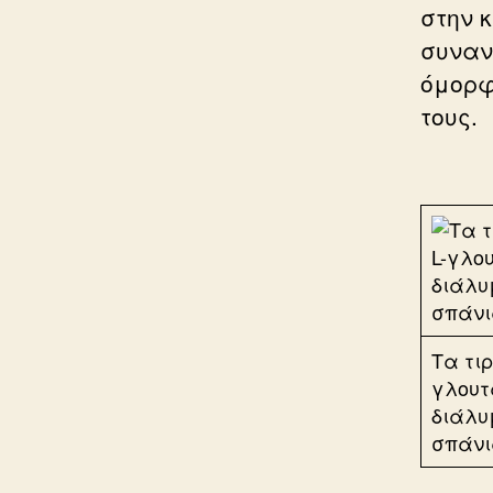
στην 
συναν
όμορφ
τους.
Τα τι
γλουτ
διάλυ
σπάνι