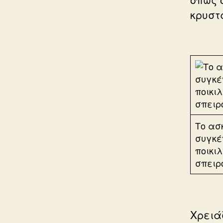
κρυστ
Το ασ
συγκέ
ποικι
σπειρ
Χρειά