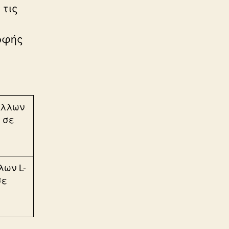
 τις
ρφής
λων L-
σε