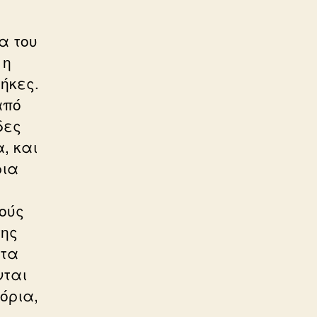
α του
 η
ήκες.
από
δες
, και
ρια
ούς
της
 τα
νται
όρια,