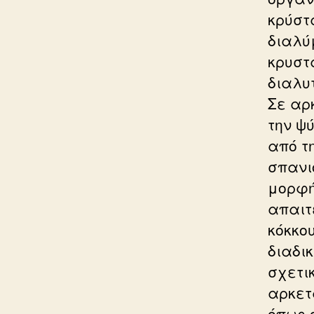
κρύστ
διαλύ
κρυστ
διαλυ
Σε αρ
την ψ
από τ
σπανι
μορφή
απαιτ
κόκκο
διαδι
σχετι
αρκετ
όπως 