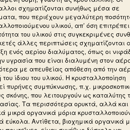
αλλοι σχηματίζονται συνήθως μέσα σε
ματα, που περιέχουν μεγαλύτερη ποσότητ
αλλοποιούμενου υλικού, απ’ όση επιτρέπει
τότητα του υλικού στις συγκεκριμένες συνθ
κετές άλλες περιπτώσεις σχηματίζονται 
ύξη ενός αερίου διαλύματος, όπως οι νιφά
ην υγρασία που είναι διαλυμένη στον αέρα
ότερα με απευθείας απόθεση από την αέ
 του ίδιου του υλικού. Η κρυσταλλοποίηση
εί πυρήνες συμπύκνωσης, π.χ. μικροσκοπικ
υς σκόνης, που λειτουργούν ως καταλύτης 
κασίας. Τα περισσότερα ορυκτά, αλλά και
κά μικρά οργανικά μόρια κρυσταλλοποιού
ά εύκολα. Αντίθετα, βιοχημικά οργανικά μ
οι πρωτεΐνες, είναι συνήθως δύσκολο να