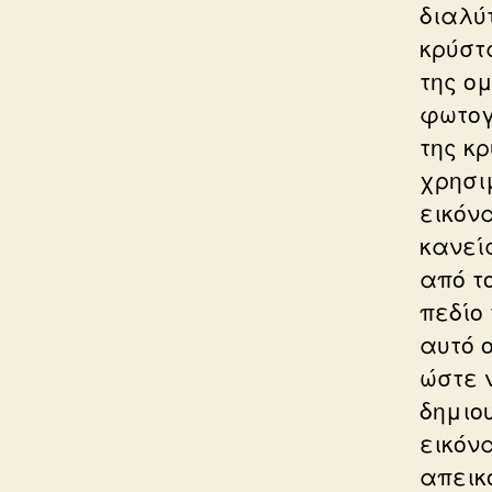
διαλύ
κρύστ
της ο
φωτογ
της κ
χρησι
εικόν
κανεί
από τ
πεδίο 
αυτό 
ώστε 
δημιο
εικόν
απεικ