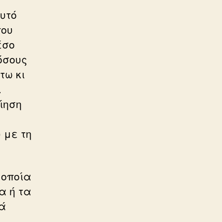
υτό
που
έσο
όσους
τω κι
.
ίηση
 με τη
 οποία
α ή τα
κά