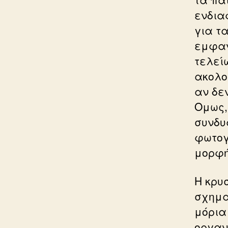
ενδια
για τ
εμφαν
τελεί
ακολο
αν δε
Ομως,
συνδυ
φωτογ
μορφή
Η κρυ
σχημα
μόρια
οργαν