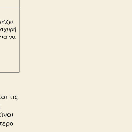
τίζει
ισχυρή
για να
αι τις
ς
ίναι
τερο