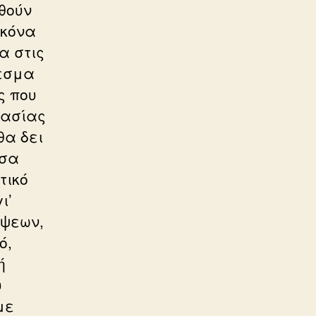
θούν
ικόνα
α στις
λεσμα
ς που
γασίας
θα δει
έσα
τικό
ι’
ήψεων,
ό,
ή
υ
με