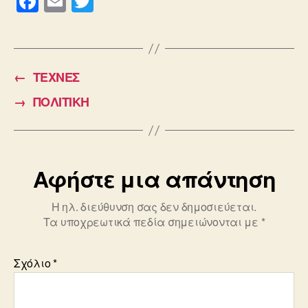
F
E
T
a
m
wi
c
ail
tt
e
er
←
ΤΕΧΝΕΣ
b
→
ΠΟΛΙΤΙΚΗ
o
o
k
Αφήστε μια απάντηση
Η ηλ. διεύθυνση σας δεν δημοσιεύεται.
Τα υποχρεωτικά πεδία σημειώνονται με
*
Σχόλιο
*