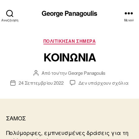
George Panagoulis
Αναζήτηση
Μενού
Κατηγορίες
ΠΟΛΙΤΙΚΗΣΑΝ ΣΗΜΕΡΑ
ΚΟΙΝΩΝΙΑ
Από τον/την
George Panagoulis
Συντάκτης
άρθρου
στο
24 Σεπτεμβρίου 2022
Δεν υπάρχουν σχόλια
Ημ.
ΚΟΙ
δημοσίευσης
ΣΑΜΟΣ
Πολύμορφες, εμπνευσμένες δράσεις για τη