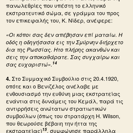
πανωλεθρίες που υπέστη το ελληνικό
εκστρατευτικό σώμα, σε γράμμα του προς
τον επικεφαλής του, Κ. Νίδερ, ανέφερε:
«Οι κόποι σας δεν απέβησαν επί ματαίω. Η
οδός η οδηγήσασα εις την Σμύρνην διήρχετο
δια της Ρωσσίας. Ητο πλήρης ακανθών και
σεις την αποκαθάρατε. Σας συγχαίρω και
14
σας ευχαριστώ».
Στο Συμμαχικό Συμβούλιο στις 20.4.1920,
4.
οπότε και ο Βενιζέλος ανέλαβε με
ενθουσιασμό την ευθύνη μιας εκστρατείας
ενάντια στις δυνάμεις του Κεμάλ, παρά τις
αντιρρήσεις ανώτατων στρατιωτικών
συμβούλων (όπως του στρατάρχη H. Wilson,
που θεωρούσε βέβαιη την ήττα της
15
εκστρατείας)
, συμφώνησε παράλληλα