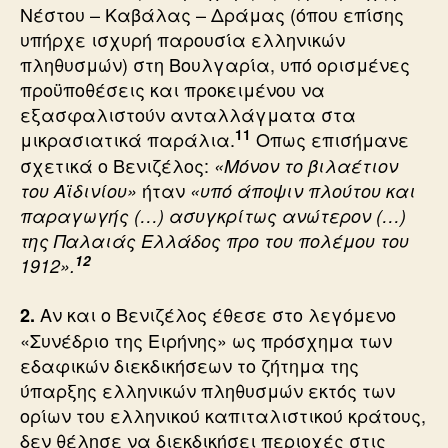
Νέστου – Καβάλας – Δράμας (όπου επίσης
υπήρχε ισχυρή παρουσία ελληνικών
πληθυσμών) στη Βουλγαρία, υπό ορισμένες
προϋποθέσεις και προκειμένου να
εξασφαλιστούν ανταλλάγματα στα
11
μικρασιατικά παράλια.
Οπως επισήμανε
σχετικά ο Βενιζέλος:
«Μόνον το βιλαέτιον
ήταν
του Αϊδινίου»
«υπό άποψιν πλούτου και
παραγωγής (…) ασυγκρίτως ανώτερον (…)
της Παλαιάς Ελλάδος προ του πολέμου του
12
1912».
Αν και ο Βενιζέλος έθεσε στο λεγόμενο
2.
«Συνέδριο της Ειρήνης» ως πρόσχημα των
εδαφικών διεκδικήσεων το ζήτημα της
ύπαρξης ελληνικών πληθυσμών εκτός των
ορίων του ελληνικού καπιταλιστικού κράτους,
δεν θέλησε να διεκδικήσει περιοχές στις