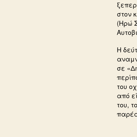
ξεπερ
στον 
(Ηρώ 
Αυτοβ
Η δεύτ
αναμν
σε «Δ
περίπ
του ο
από ε
του, τ
παρέα