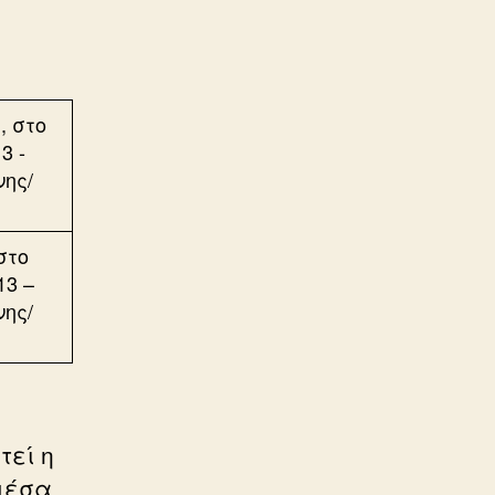
στο
13 –
νης/
τεί η
μέσα