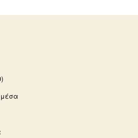
)
 μέσα
α