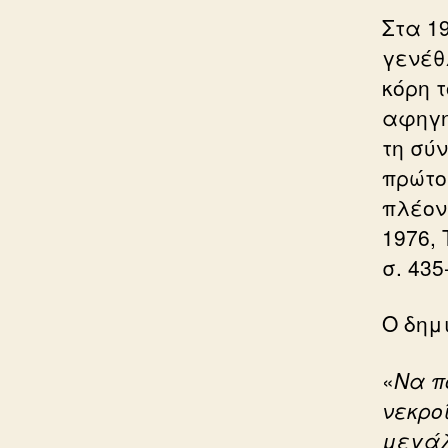
Στα 1
γενέθ
κόρη τ
αφηγη
τη σύ
πρώτο
πλέον
1976,
σ. 435
Ο δημ
«
Να π
νεκρο
μεγάλ