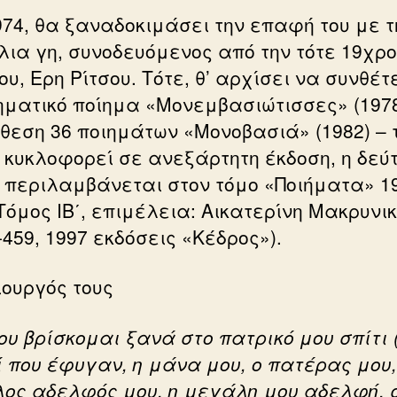
974, θα ξαναδοκιμάσει την επαφή του με τ
λια γη, συνοδευόμενος από την τότε 19χρ
ου, Ερη Ρίτσου. Τότε, θ’ αρχίσει να συνθέτε
ματικό ποίημα «Μονεμβασιώτισσες» (1978
νθεση 36 ποιημάτων «Μονοβασιά» (1982) – 
 κυκλοφορεί σε ανεξάρτητη έκδοση, η δεύ
 περιλαμβάνεται στον τόμο «Ποιήματα» 1
 Τόμος ΙΒ΄, επιμέλεια: Αικατερίνη Μακρυνι
-459, 1997 εκδόσεις «Κέδρος»).
ιουργός τους
ου βρίσκομαι ξανά στο πατρικό μου σπίτι 
ί που έφυγαν, η μάνα μου, ο πατέρας μου,
ος αδελφός μου, η μεγάλη μου αδελφή, 