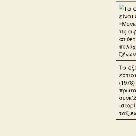
Τα εξ
εστια
(1978)
πρωτο
συνεί
ιστορ
ταξικ