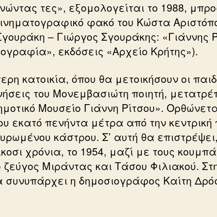
νώντας τες», εξομολογείται το 1988, μπρ
κινηματογραφικό φακό του Κώστα Αριστόπ
Σγουράκη – Γιώργος Σγουράκης: «Γιάννης Ρ
ιογραφία», εκδόσεις «Αρχείο Κρήτης»).
ερη κατοικία, όπου θα μετοικήσουν οι παιδ
ήσεις του Μονεμβασιώτη ποιητή, μετατρέ
ημοτικό Μουσείο Γιάννη Ρίτσου». Ορθώνετα
ου εκατό πενήντα μέτρα από την κεντρική
χυρωμένου κάστρου. Σ’ αυτή θα επιστρέψει
ίκοσι χρόνια, το 1954, μαζί με τους κουμπ
ο ζεύγος Μιράντας και Τάσου Φιλιακoύ. Στη
 συνυπάρχει η δημοσιογράφος Καίτη Δρό