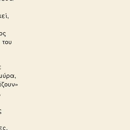
εί,
ος
 του
ε
μύρα,
άζουν»
,
ς
ες,