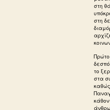
στη θ
υπόκρ
στη δ
διαμό
αρχίζ
κοινων
Πρώτο 
δεσπό
το ξε
στα σ
καθώς
Παναγ
κάθον
άνθρω