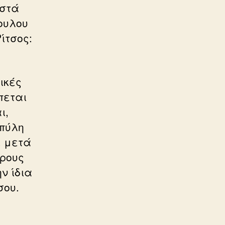
οστά
ουλου
ίτσος:
ικές
πεται
ι,
 πύλη
, μετά
άρους
ν ίδια
σου.