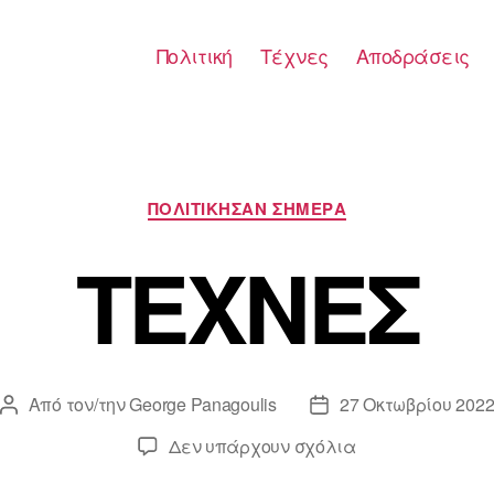
Πολιτική
Τέχνες
Αποδράσεις
Κατηγορίες
ΠΟΛΙΤΙΚΗΣΑΝ ΣΗΜΕΡΑ
ΤΕΧΝΕΣ
Από τον/την
George Panagoulis
27 Οκτωβρίου 202
Συντάκτης
Ημ.
άρθρου
δημοσίευσης
στο
Δεν υπάρχουν σχόλια
ΤΕΧΝΕΣ