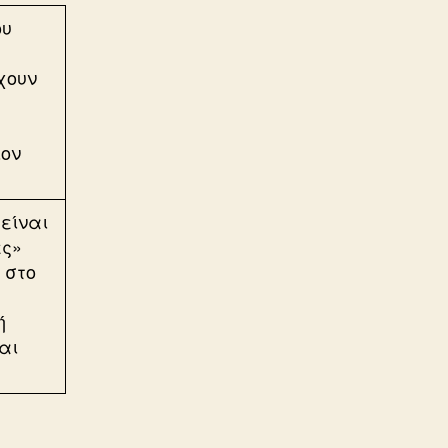
είναι
ες»
 στο
ή
αι