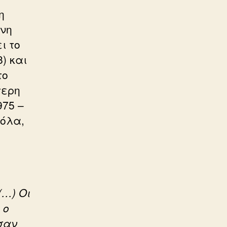
η
ονη
ι το
) και
το
τερη
975 –
κόλα,
(…) Οι
 ο
σαν