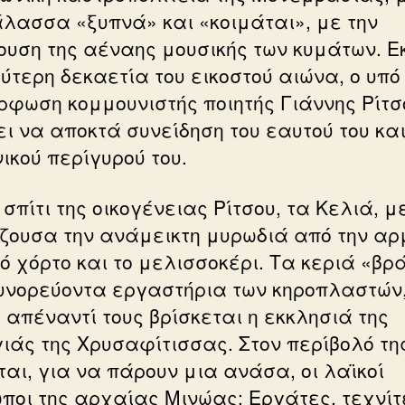
άλασσα «ξυπνά» και «κοιμάται», με την
ουση της αέναης μουσικής των κυμάτων. Εκ
εύτερη δεκαετία του εικοστού αιώνα, ο υπό
ρφωση κομμουνιστής ποιητής Γιάννης Ρίτσ
ει να αποκτά συνείδηση του εαυτού του και
ικού περίγυρού του.
σπίτι της οικογένειας Ρίτσου, τα Κελιά, μ
ζουσα την ανάμεικτη μυρωδιά από την αρ
ρό χόρτο και το μελισσοκέρι. Τα κεριά «βρ
υνορεύοντα εργαστήρια των κηροπλαστών
 απέναντί τους βρίσκεται η εκκλησιά της
ιάς της Χρυσαφίτισσας. Στον περίβολό τη
ται, για να πάρουν μια ανάσα, οι λαϊκοί
ποι της αρχαίας Μινώας: Εργάτες, τεχνίτ