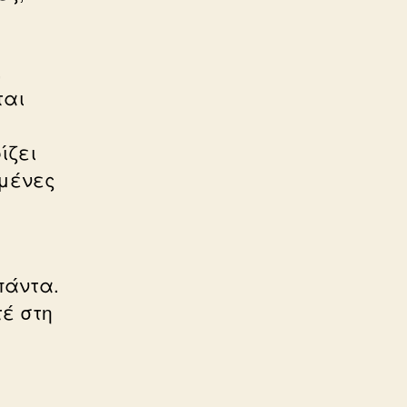
,
ται
ίζει
ρμένες
πάντα.
τέ στη