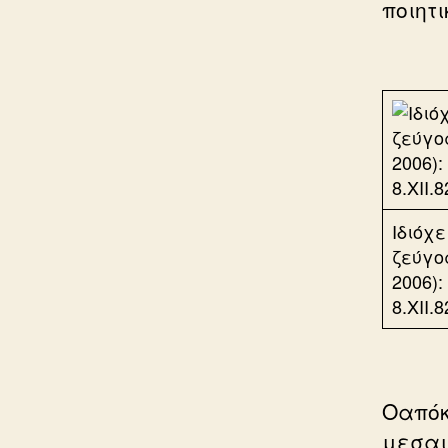
ποιητι
Ιδιόχ
ζεύγος
2006)
8.ΧΙΙ.8
Οαπόκ
μεσαι