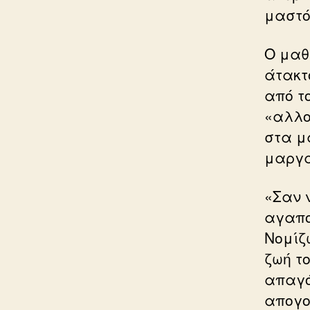
μαστό
Ο μαθ
άτακτ
από τ
«αλλο
στα μ
μαργα
«Σαν 
αγαπο
Νομίζ
ζωή το
απαγό
απογο