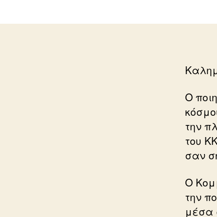
Καλη
Ο ποιη
κόσμου
την πλ
του ΚΚ
σαν σ
Ο Κομ
την π
μέσα σ