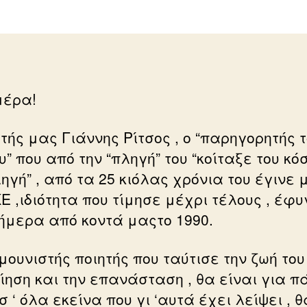
μέρα!
τής μας Γιάννης Ρίτσος , ο “παρηγορητής 
” που από την “πληγή” του “κοίταξε του κό
ηγή” , από τα 25 κιόλας χρόνια του έγινε 
Ε ,ιδιότητα που τίμησε μέχρι τέλους , έφυ
ήμερα από κοντά μαςτο 1990.
μουνιστής ποιητής που ταύτισε την ζωή του
οίηση και την επανάσταση , θα είναι για π
 ‘ όλα εκείνα που γι ‘αυτά έχει λείψει , θ