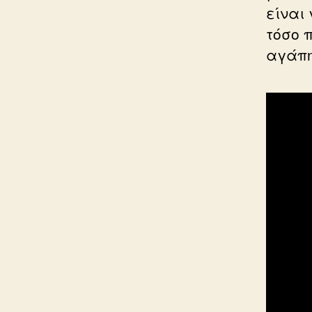
είναι 
τόσο 
αγάπη