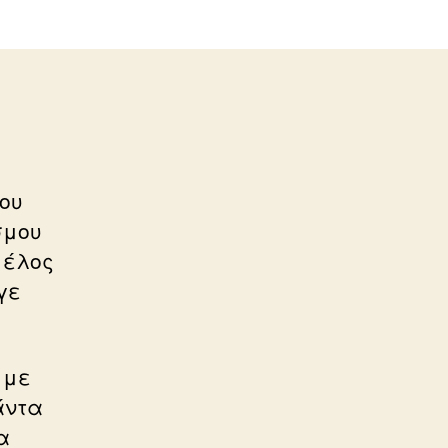
του
σμου
μέλος
γε
 με
άντα
α