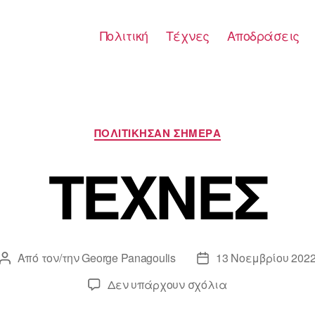
Πολιτική
Τέχνες
Αποδράσεις
Κατηγορίες
ΠΟΛΙΤΙΚΗΣΑΝ ΣΗΜΕΡΑ
ΤΕΧΝΕΣ
Από τον/την
George Panagoulis
13 Νοεμβρίου 202
Συντάκτης
Ημ.
άρθρου
δημοσίευσης
στο
Δεν υπάρχουν σχόλια
ΤΕΧΝΕΣ