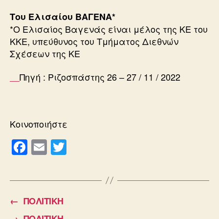
Του Ελισαίου ΒΑΓΕΝΑ*
*Ο Ελισαίος Βαγενάς είναι μέλος της ΚΕ του
ΚΚΕ, υπεύθυνος του Τμήματος Διεθνών
Σχέσεων της ΚΕ
Πηγή : Ριζοσπάστης 26 – 27 / 11 / 2022
Κοινοποιήστε
F
E
T
a
m
wi
c
ail
tt
e
er
←
ΠΟΛΙΤΙΚΗ
b
→
ΠΟΛΙΤΙΚΗ