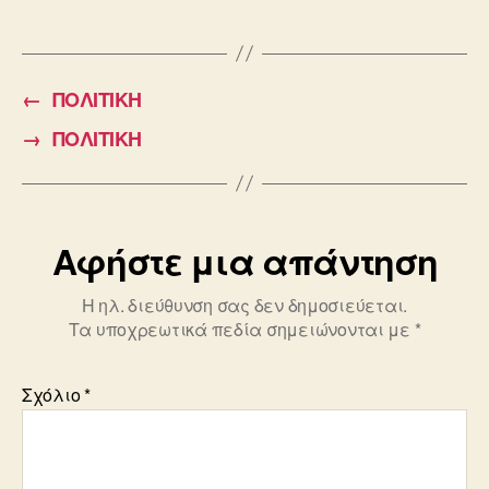
a
m
wi
c
ail
tt
e
er
←
ΠΟΛΙΤΙΚΗ
b
→
ΠΟΛΙΤΙΚΗ
o
o
k
Αφήστε μια απάντηση
Η ηλ. διεύθυνση σας δεν δημοσιεύεται.
Τα υποχρεωτικά πεδία σημειώνονται με
*
Σχόλιο
*