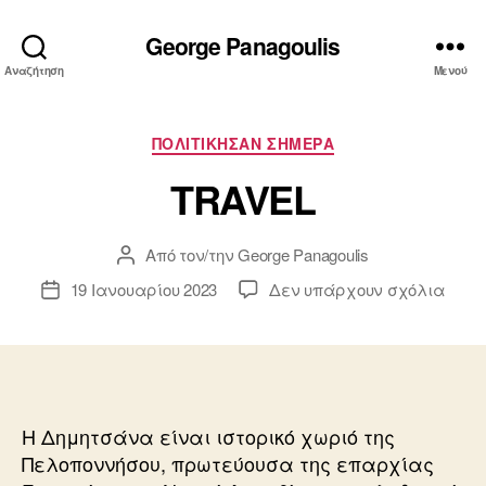
George Panagoulis
Αναζήτηση
Μενού
Κατηγορίες
ΠΟΛΙΤΙΚΗΣΑΝ ΣΗΜΕΡΑ
TRAVEL
Από τον/την
George Panagoulis
Συντάκτης
άρθρου
στο
19 Ιανουαρίου 2023
Δεν υπάρχουν σχόλια
Ημ.
TRAV
δημοσίευσης
Η Δημητσάνα είναι ιστορικό χωριό της
Πελοποννήσου, πρωτεύουσα της επαρχίας