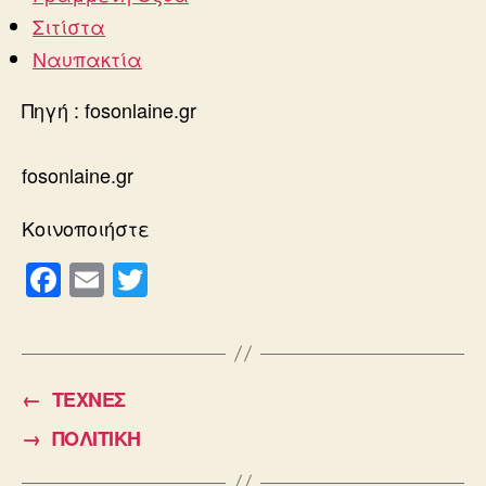
Σιτίστα
Ναυπακτία
Πηγή : fosonlaine.gr
fosonlaine.gr
Κοινοποιήστε
F
E
T
a
m
wi
c
ail
tt
e
er
←
ΤΕΧΝΕΣ
b
→
ΠΟΛΙΤΙΚΗ
o