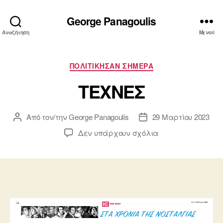
George Panagoulis
Αναζήτηση
Μενού
Κατηγορίες
ΠΟΛΙΤΙΚΗΣΑΝ ΣΗΜΕΡΑ
ΤΕΧΝΕΣ
Από τον/την
George Panagoulis
29 Μαρτίου 2023
Συντάκτης
Ημ.
άρθρου
δημοσίευσης
στο
Δεν υπάρχουν σχόλια
ΤΕΧΝΕΣ